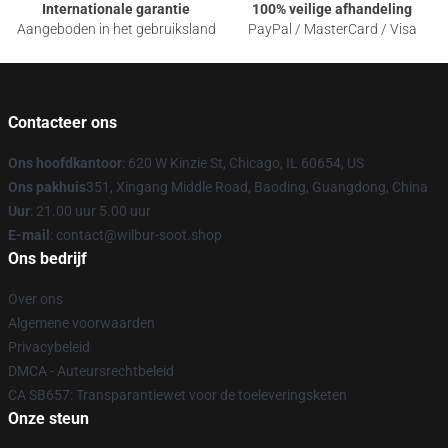
Internationale garantie
100% veilige afhandeling
Aangeboden in het gebruiksland
PayPal / MasterCard / Visa
Contacteer ons
Ons hoofdkantoor
: 620 W Kinzie St, Chicago, IL 60654, US
Ons pakhuis
351, Xingang Middle Road, Baoding, Guangdong, China
Uur
: 21.00 uur 5.00 uur
E-mail
: contact@wilbur-soot.shop
Ons bedrijf
Over ons
Algemene voorwaarden
Privacybeleid
DMCA - Auteursrechtbeleid
CA SB657: Transparantiewet voor de toeleveringsketen
Onze steun