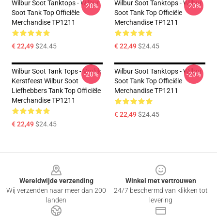
Wilbur Soot Tanktops - Wilbur
Wilbur Soot Tanktops - Wilbur
-20%
-20%
Soot Tank Top Officiële
Soot Tank Top Officiële
Merchandise TP1211
Merchandise TP1211
€ 22,49
$24.45
€ 22,49
$24.45
Wilbur Soot Tank Tops - Vrolijk
Wilbur Soot Tanktops - Wilbur
-20%
-20%
Kerstfeest Wilbur Soot
Soot Tank Top Officiële
Liefhebbers Tank Top Officiële
Merchandise TP1211
Merchandise TP1211
€ 22,49
$24.45
€ 22,49
$24.45
Footer
Wereldwijde verzending
Winkel met vertrouwen
Wij verzenden naar meer dan 200
24/7 beschermd van klikken tot
landen
levering