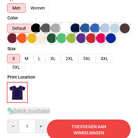
Men
Women
Color
Default
Size
S
M
L
XL
2XL
3XL
4XL
5XL
Print Location
Bekijk maattabel
Quantity
TOEVOEGEN AAN
WINKELWAGEN