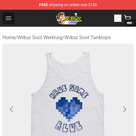
FREE
shipping on orders over $100
Wilbur Soot Shop - Official Wilbur Soot Merchandise Stor
Open menu
Home
/
Wilbur Soot Werktuig
/
Wilbur Soot Tanktops