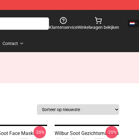
Klantenservice
Winkelwagen bekijken
Contact
-20%
-20%
Soot Face Masks -
Wilbur Soot Gezichtsmaskers