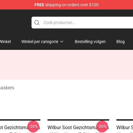
FREE
shipping on orders over $100
tore
Winkel
Winkel per categorie
Bestelling volgen
Blog
maskers
-20%
-20%
ot Gezichtsmaskers
Wilbur Soot Gezichtsmaskers
Wilbur 