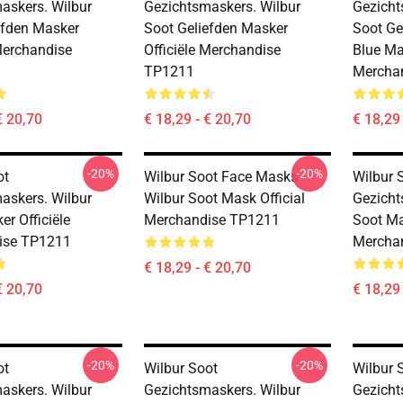
askers. Wilbur
Gezichtsmaskers. Wilbur
Gezicht
efden Masker
Soot Geliefden Masker
Soot Ge
 Merchandise
Officiële Merchandise
Blue Ma
TP1211
Mercha
€ 20,70
€ 18,29 - € 20,70
€ 18,29 
-20%
-20%
ot
Wilbur Soot Face Masks -
Wilbur 
askers. Wilbur
Wilbur Soot Mask Official
Gezicht
r Officiële
Merchandise TP1211
Soot Ma
ise TP1211
Mercha
€ 18,29 - € 20,70
€ 20,70
€ 18,29 
-20%
-20%
ot
Wilbur Soot
Wilbur 
askers. Wilbur
Gezichtsmaskers. Wilbur
Gezicht