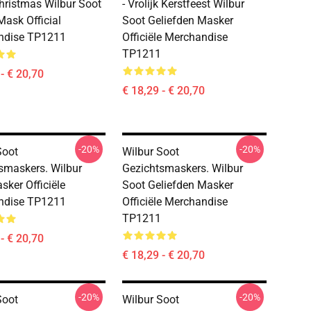
hristmas Wilbur Soot
- Vrolijk Kerstfeest Wilbur
Mask Official
Soot Geliefden Masker
ndise TP1211
Officiële Merchandise
TP1211
- € 20,70
€ 18,29 - € 20,70
-20%
-20%
Soot
Wilbur Soot
smaskers. Wilbur
Gezichtsmaskers. Wilbur
sker Officiële
Soot Geliefden Masker
ndise TP1211
Officiële Merchandise
TP1211
- € 20,70
€ 18,29 - € 20,70
-20%
-20%
Soot
Wilbur Soot