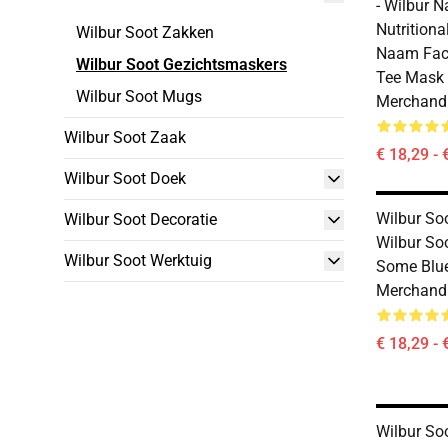
- Wilbur N
Nutrition
Wilbur Soot Zakken
Naam Fac
Wilbur Soot Gezichtsmaskers
Tee Mask O
Wilbur Soot Mugs
Merchand
Wilbur Soot Zaak
€ 18,29 - 
Wilbur Soot Doek
Wilbur So
Wilbur Soot Decoratie
Wilbur So
Wilbur Soot Werktuig
Some Blue
Merchand
€ 18,29 - 
Wilbur So