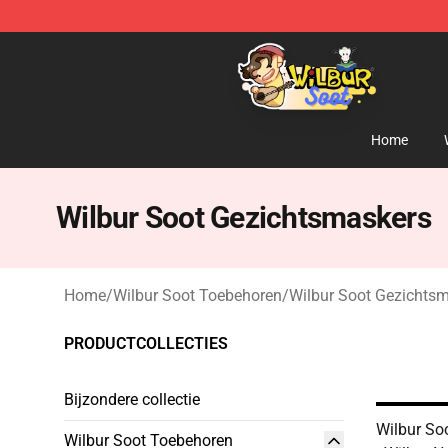
Wilbur Soot Shop - Official Wilbur Soot Merchandise S
Home
Wilbur Soot Gezichtsmaskers
Home
/
Wilbur Soot Toebehoren
/
Wilbur Soot Gezichts
PRODUCTCOLLECTIES
Bijzondere collectie
Wilbur So
Wilbur Soot Toebehoren