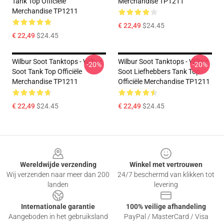
Tank Top Officiële
Merchandise TP1211
Merchandise TP1211
€ 22,49
$24.45
€ 22,49
$24.45
Wilbur Soot Tanktops - Wilbur
Wilbur Soot Tanktops - Wilbur
-20%
-20%
Soot Tank Top Officiële
Soot Liefhebbers Tank Top
Merchandise TP1211
Officiële Merchandise TP1211
€ 22,49
$24.45
€ 22,49
$24.45
Footer
Wereldwijde verzending
Winkel met vertrouwen
Wij verzenden naar meer dan 200
24/7 beschermd van klikken tot
landen
levering
Internationale garantie
100% veilige afhandeling
Aangeboden in het gebruiksland
PayPal / MasterCard / Visa