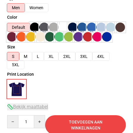
Men
Women
Color
Default
Size
S
M
L
XL
2XL
3XL
4XL
5XL
Print Location
Bekijk maattabel
Quantity
TOEVOEGEN AAN
WINKELWAGEN