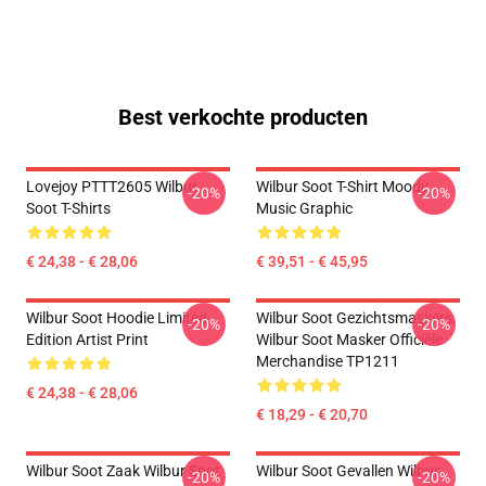
Best verkochte producten
Lovejoy PTTT2605 Wilbur
Wilbur Soot T-Shirt Moody
-20%
-20%
Soot T-Shirts
Music Graphic
€ 24,38 - € 28,06
€ 39,51 - € 45,95
Wilbur Soot Hoodie Limited
Wilbur Soot Gezichtsmaskers.
-20%
-20%
Edition Artist Print
Wilbur Soot Masker Officiële
Merchandise TP1211
€ 24,38 - € 28,06
€ 18,29 - € 20,70
Wilbur Soot Zaak Wilbur Soot
Wilbur Soot Gevallen Wilbur
-20%
-20%