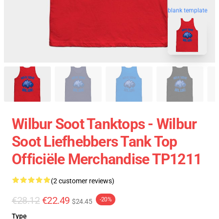
blank template
Wilbur Soot Tanktops - Wilbur
Soot Liefhebbers Tank Top
Officiële Merchandise TP1211
(2 customer reviews)
€28.12
€22.49
-20%
$24.45
Type