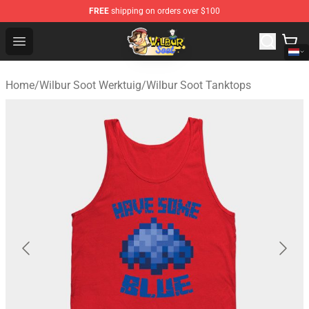
FREE
shipping on orders over $100
Wilbur Soot Shop - Official Wilbur Soot Merchandise Stor
Open menu
Home
/
Wilbur Soot Werktuig
/
Wilbur Soot Tanktops