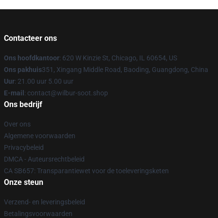
Contacteer ons
Ons hoofdkantoor
: 620 W Kinzie St, Chicago, IL 60654, US
Ons pakhuis
351, Xingang Middle Road, Baoding, Guangdong, China
Uur
: 21.00 uur 5.00 uur
E-mail
: contact@wilbur-soot.shop
Ons bedrijf
Over ons
Algemene voorwaarden
Privacybeleid
DMCA - Auteursrechtbeleid
CA SB657: Transparantiewet voor de toeleveringsketen
Onze steun
Verzend- en leveringsbeleid
Betalingsvoorwaarden