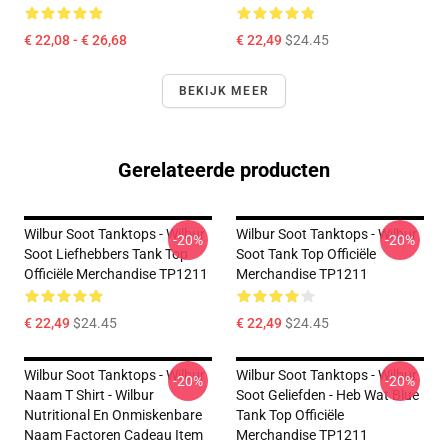
€ 22,08 - € 26,68
€ 22,49
$24.45
BEKIJK MEER
Gerelateerde producten
Wilbur Soot Tanktops - Wilbur
Wilbur Soot Tanktops - Wilbur
-20%
-20%
Soot Liefhebbers Tank Top
Soot Tank Top Officiële
Officiële Merchandise TP1211
Merchandise TP1211
€ 22,49
$24.45
€ 22,49
$24.45
Wilbur Soot Tanktops - Wilbur
Wilbur Soot Tanktops - Wilbur
-20%
-20%
Naam T Shirt - Wilbur
Soot Geliefden - Heb Wat Blue
Nutritional En Onmiskenbare
Tank Top Officiële
Naam Factoren Cadeau Item
Merchandise TP1211