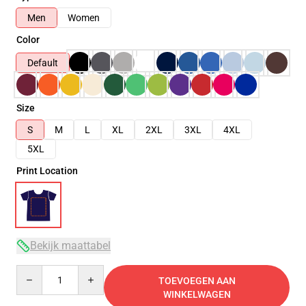
Men
Women
Color
Default
Size
S
M
L
XL
2XL
3XL
4XL
5XL
Print Location
Bekijk maattabel
Quantity
TOEVOEGEN AAN
WINKELWAGEN