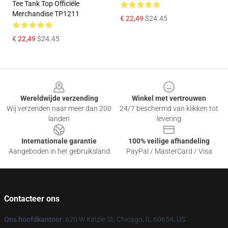
Tee Tank Top Officiële
Merchandise TP1211
€ 22,49
$24.45
€ 22,49
$24.45
Footer
Wereldwijde verzending
Winkel met vertrouwen
Wij verzenden naar meer dan 200
24/7 beschermd van klikken tot
landen
levering
Internationale garantie
100% veilige afhandeling
Aangeboden in het gebruiksland
PayPal / MasterCard / Visa
Contacteer ons
Ons hoofdkantoor
: 620 W Kinzie St, Chicago, IL 60654, US