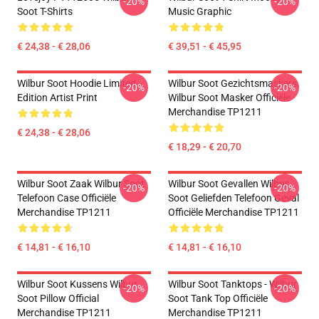
-20%
-20%
Soot T-Shirts
Music Graphic
€ 24,38 - € 28,06
€ 39,51 - € 45,95
Wilbur Soot Hoodie Limited
Wilbur Soot Gezichtsmaskers.
-20%
-20%
Edition Artist Print
Wilbur Soot Masker Officiële
Merchandise TP1211
€ 24,38 - € 28,06
€ 18,29 - € 20,70
Wilbur Soot Zaak Wilbur Soot
Wilbur Soot Gevallen Wilbur
-20%
-20%
Telefoon Case Officiële
Soot Geliefden Telefoon Geval
Merchandise TP1211
Officiële Merchandise TP1211
€ 14,81 - € 16,10
€ 14,81 - € 16,10
Wilbur Soot Kussens Wilbur
Wilbur Soot Tanktops - Wilbur
-20%
-20%
Soot Pillow Official
Soot Tank Top Officiële
Merchandise TP1211
Merchandise TP1211