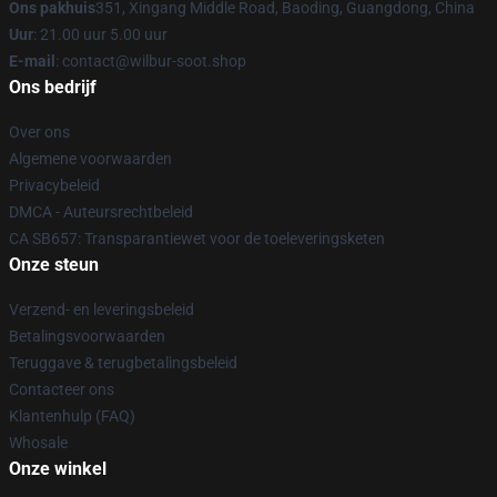
Ons pakhuis
351, Xingang Middle Road, Baoding, Guangdong, China
Uur
: 21.00 uur 5.00 uur
E-mail
: contact@wilbur-soot.shop
Ons bedrijf
Over ons
Algemene voorwaarden
Privacybeleid
DMCA - Auteursrechtbeleid
CA SB657: Transparantiewet voor de toeleveringsketen
Onze steun
Verzend- en leveringsbeleid
Betalingsvoorwaarden
Teruggave & terugbetalingsbeleid
Contacteer ons
Klantenhulp (FAQ)
Whosale
Onze winkel