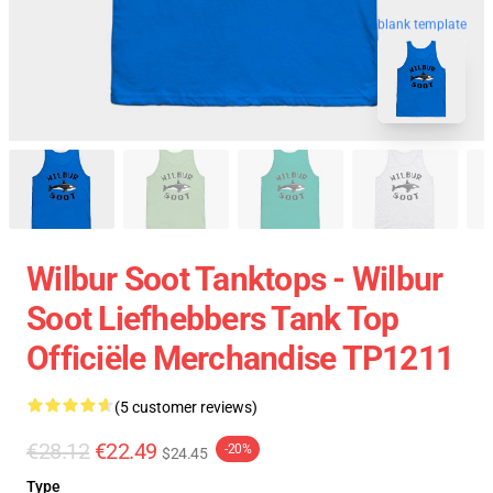
blank template
Wilbur Soot Tanktops - Wilbur
Soot Liefhebbers Tank Top
Officiële Merchandise TP1211
(5 customer reviews)
€28.12
€22.49
-20%
$24.45
Type