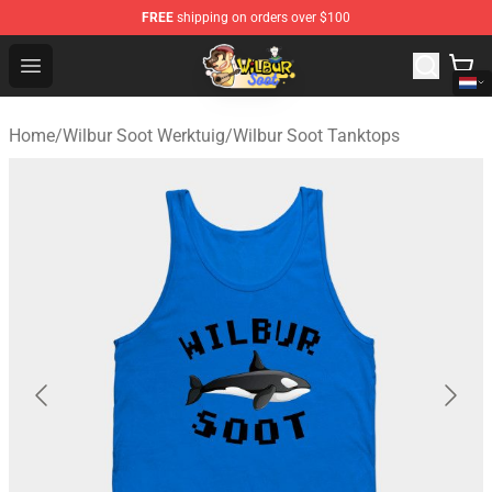
FREE
shipping on orders over $100
Wilbur Soot Shop - Official Wilbur Soot Merchandise Stor
Open menu
Home
/
Wilbur Soot Werktuig
/
Wilbur Soot Tanktops