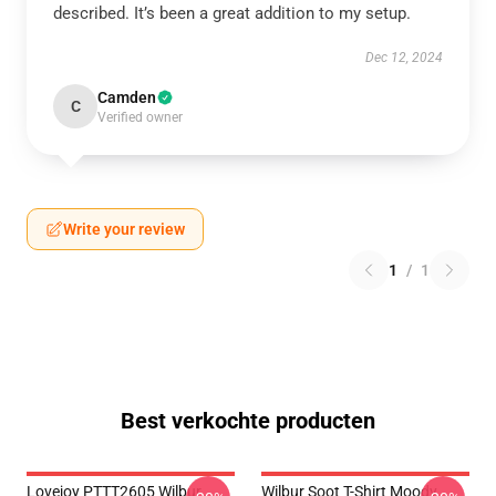
described. It’s been a great addition to my setup.
Dec 12, 2024
Camden
C
Verified owner
Write your review
1
/
1
Best verkochte producten
Lovejoy PTTT2605 Wilbur
Wilbur Soot T-Shirt Moody