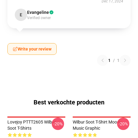
Dec 17, 2024
Evangeline
E
Verified owner
Write your review
1
/
1
Best verkochte producten
Lovejoy PTTT2605 Wilbur
Wilbur Soot T-Shirt Moody
-20%
-20%
Soot T-Shirts
Music Graphic