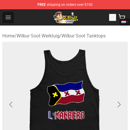
FREE
shipping on orders over $100
Wilbur Soot Shop - Official Wilbur Soot Merchandise Stor
Open menu
Home
/
Wilbur Soot Werktuig
/
Wilbur Soot Tanktops