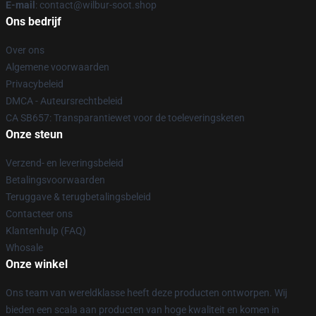
E-mail
: contact@wilbur-soot.shop
Ons bedrijf
Over ons
Algemene voorwaarden
Privacybeleid
DMCA - Auteursrechtbeleid
CA SB657: Transparantiewet voor de toeleveringsketen
Onze steun
Verzend- en leveringsbeleid
Betalingsvoorwaarden
Teruggave & terugbetalingsbeleid
Contacteer ons
Klantenhulp (FAQ)
Whosale
Onze winkel
Ons team van wereldklasse heeft deze producten ontworpen. Wij
bieden een scala aan producten van hoge kwaliteit en komen in