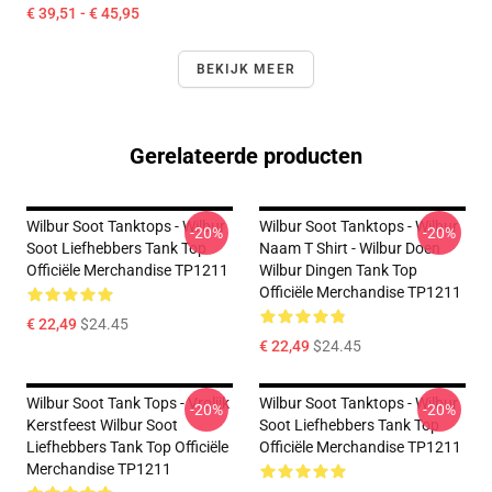
€ 39,51 - € 45,95
BEKIJK MEER
Gerelateerde producten
Wilbur Soot Tanktops - Wilbur
Wilbur Soot Tanktops - Wilbur
-20%
-20%
Soot Liefhebbers Tank Top
Naam T Shirt - Wilbur Doen
Officiële Merchandise TP1211
Wilbur Dingen Tank Top
Officiële Merchandise TP1211
€ 22,49
$24.45
€ 22,49
$24.45
Wilbur Soot Tank Tops - Vrolijk
Wilbur Soot Tanktops - Wilbur
-20%
-20%
Kerstfeest Wilbur Soot
Soot Liefhebbers Tank Top
Liefhebbers Tank Top Officiële
Officiële Merchandise TP1211
Merchandise TP1211