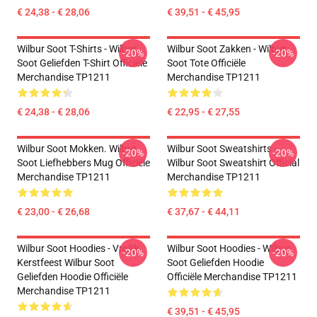
€ 24,38 - € 28,06
€ 39,51 - € 45,95
Wilbur Soot T-Shirts - Wilbur
Wilbur Soot Zakken - Wilbur
-20%
-20%
Soot Geliefden T-Shirt Officiële
Soot Tote Officiële
Merchandise TP1211
Merchandise TP1211
€ 24,38 - € 28,06
€ 22,95 - € 27,55
Wilbur Soot Mokken. Wilbur
Wilbur Soot Sweatshirts -
-20%
-20%
Soot Liefhebbers Mug Officiële
Wilbur Soot Sweatshirt Official
Merchandise TP1211
Merchandise TP1211
€ 23,00 - € 26,68
€ 37,67 - € 44,11
Wilbur Soot Hoodies - Vrolijk
Wilbur Soot Hoodies - Wilbur
-20%
-20%
Kerstfeest Wilbur Soot
Soot Geliefden Hoodie
Geliefden Hoodie Officiële
Officiële Merchandise TP1211
Merchandise TP1211
€ 39,51 - € 45,95