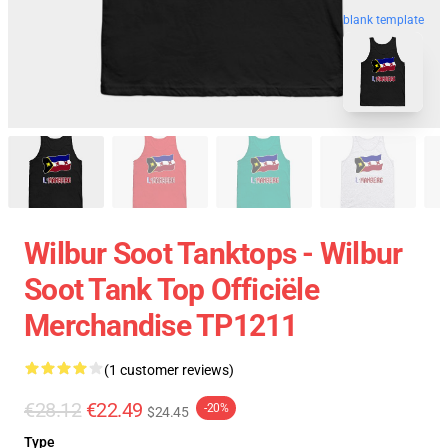
blank template
Wilbur Soot Tanktops - Wilbur
Soot Tank Top Officiële
Merchandise TP1211
(1 customer reviews)
€28.12
€22.49
-20%
$24.45
Type