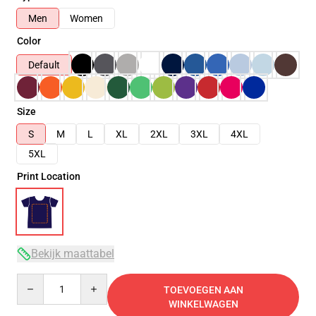
Men
Women
Color
Default
Size
S
M
L
XL
2XL
3XL
4XL
5XL
Print Location
Bekijk maattabel
Quantity
TOEVOEGEN AAN
WINKELWAGEN