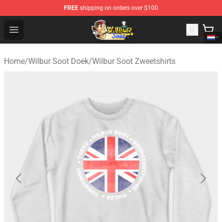
FREE
shipping on orders over $100
Wilbur Soot Shop - Official Wilbur Soot Merchandise Stor
Open menu
Home
/
Wilbur Soot Doek
/
Wilbur Soot Zweetshirts