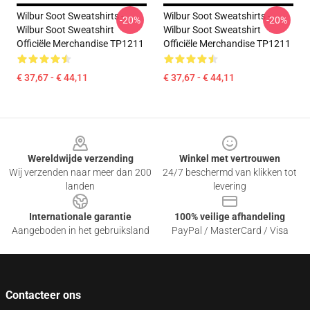
Wilbur Soot Sweatshirts -
Wilbur Soot Sweatshirts -
-20%
-20%
Wilbur Soot Sweatshirt
Wilbur Soot Sweatshirt
Officiële Merchandise TP1211
Officiële Merchandise TP1211
€ 37,67 - € 44,11
€ 37,67 - € 44,11
Footer
Wereldwijde verzending
Winkel met vertrouwen
Wij verzenden naar meer dan 200
24/7 beschermd van klikken tot
landen
levering
Internationale garantie
100% veilige afhandeling
Aangeboden in het gebruiksland
PayPal / MasterCard / Visa
Contacteer ons