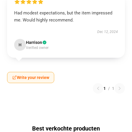
Had modest expectations, but the item impressed
me. Would highly recommend.
Dec 12, 2024
Harrison
H
Verified owner
Write your review
1
/
1
Best verkochte producten