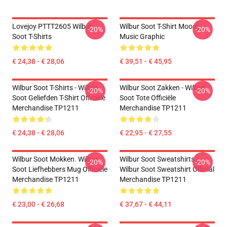
Lovejoy PTTT2605 Wilbur
Wilbur Soot T-Shirt Moody
-20%
-20%
Soot T-Shirts
Music Graphic
€ 24,38 - € 28,06
€ 39,51 - € 45,95
Wilbur Soot T-Shirts - Wilbur
Wilbur Soot Zakken - Wilbur
-20%
-20%
Soot Geliefden T-Shirt Officiële
Soot Tote Officiële
Merchandise TP1211
Merchandise TP1211
€ 24,38 - € 28,06
€ 22,95 - € 27,55
Wilbur Soot Mokken. Wilbur
Wilbur Soot Sweatshirts -
-20%
-20%
Soot Liefhebbers Mug Officiële
Wilbur Soot Sweatshirt Official
Merchandise TP1211
Merchandise TP1211
€ 23,00 - € 26,68
€ 37,67 - € 44,11