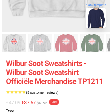
blank template
Wilbur Soot Sweatshirts -
Wilbur Soot Sweatshirt
Officiële Merchandise TP1211
(5 customer reviews)
€47.09
€37.67
-20%
$40.95
Type