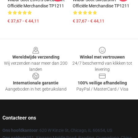
Officiële Merchandise TP1211
Officiële Merchandise TP1211
€ 37,67 - € 44,11
€ 37,67 - € 44,11
Footer
Wereldwijde verzending
Winkel met vertrouwen
Wij verzenden naar meer dan 200
24/7 beschermd van klikken tot
landen
levering
Internationale garantie
100% veilige afhandeling
Aangeboden in het gebruiksland
PayPal / MasterCard / Visa
Contacteer ons
Ons hoofdkantoor
: 620 W Kinzie St, Chicago, IL 60654, US
Ons pakhuis
351, Xingang Middle Road, Baoding, Guangdong, China