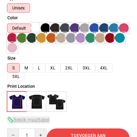
Unisex
Color
Default
Size
S
M
L
XL
2XL
3XL
4XL
5XL
Print Location
Bekijk maattabel
Quantity
TOEVOEGEN AAN