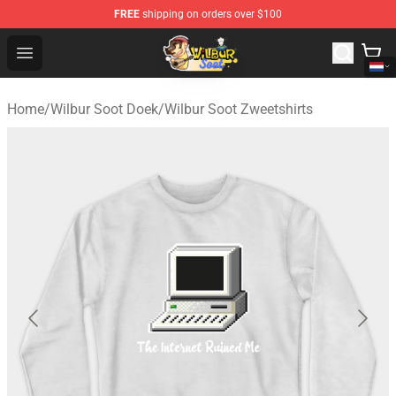
FREE
shipping on orders over $100
Wilbur Soot Shop - Official Wilbur Soot Merchandise Stor
Open menu
Home
/
Wilbur Soot Doek
/
Wilbur Soot Zweetshirts