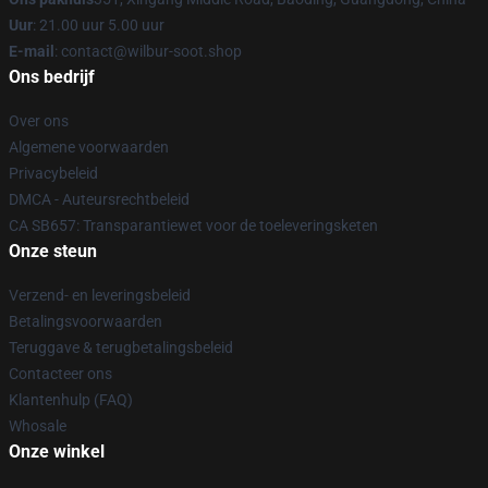
Uur
: 21.00 uur 5.00 uur
E-mail
: contact@wilbur-soot.shop
Ons bedrijf
Over ons
Algemene voorwaarden
Privacybeleid
DMCA - Auteursrechtbeleid
CA SB657: Transparantiewet voor de toeleveringsketen
Onze steun
Verzend- en leveringsbeleid
Betalingsvoorwaarden
Teruggave & terugbetalingsbeleid
Contacteer ons
Klantenhulp (FAQ)
Whosale
Onze winkel