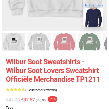
blank template
Wilbur Soot Sweatshirts -
Wilbur Soot Lovers Sweatshirt
Officiële Merchandise TP1211
(3 customer reviews)
€47.09
€37.67
-20%
$40.95
Type