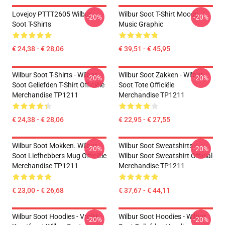
Lovejoy PTTT2605 Wilbur
Wilbur Soot T-Shirt Moody
-20%
-20%
Soot T-Shirts
Music Graphic
€ 24,38 - € 28,06
€ 39,51 - € 45,95
Wilbur Soot T-Shirts - Wilbur
Wilbur Soot Zakken - Wilbur
-20%
-20%
Soot Geliefden T-Shirt Officiële
Soot Tote Officiële
Merchandise TP1211
Merchandise TP1211
€ 24,38 - € 28,06
€ 22,95 - € 27,55
Wilbur Soot Mokken. Wilbur
Wilbur Soot Sweatshirts -
-20%
-20%
Soot Liefhebbers Mug Officiële
Wilbur Soot Sweatshirt Official
Merchandise TP1211
Merchandise TP1211
€ 23,00 - € 26,68
€ 37,67 - € 44,11
Wilbur Soot Hoodies - Vrolijk
Wilbur Soot Hoodies - Wilbur
-20%
-20%