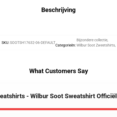
Beschrijving
Bijzondere collectie
,
SKU
:
SOOTSH17632-06-DEFAULT
Categorieën
:
Wilbur Soot Zweetshirts
,
What Customers Say
eatshirts - Wilbur Soot Sweatshirt Offic