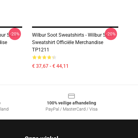
-20%
-20%
bur Soot
Wilbur Soot Sweatshirts - Wilbur Soot
dise
Sweatshirt Officiële Merchandise
TP1211
€ 37,67 - € 44,11
e
100% veilige afhandeling
sland
PayPal / MasterCard / Visa