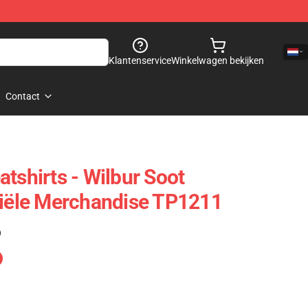
Klantenservice
Winkelwagen bekijken
Contact
tshirts - Wilbur Soot
ciële Merchandise TP1211
)