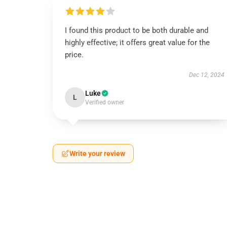
I found this product to be both durable and
highly effective; it offers great value for the
price.
Dec 12, 2024
Luke
L
Verified owner
Write your review