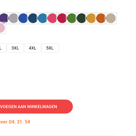
L
3XL
4XL
5XL
VOEGEN AAN WINKELWAGEN
over
04
:
31
:
53