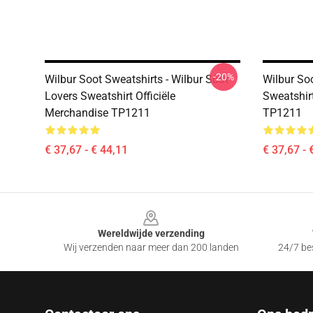
-20%
Wilbur Soot Sweatshirts - Wilbur Soot
Wilbur Soo
Lovers Sweatshirt Officiële
Sweatshir
Merchandise TP1211
TP1211
€ 37,67 - € 44,11
€ 37,67 - 
Footer
Wereldwijde verzending
Wij verzenden naar meer dan 200 landen
24/7 bes