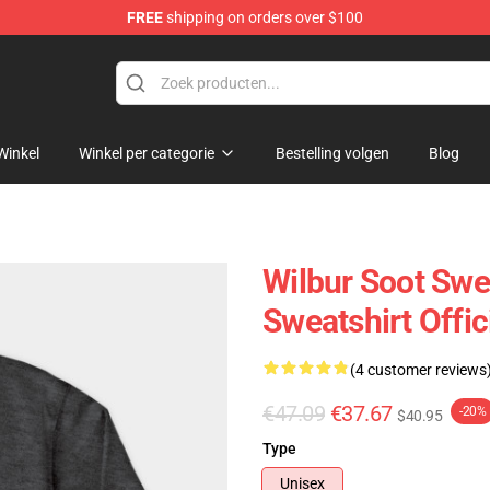
FREE
shipping on orders over $100
tore
Winkel
Winkel per categorie
Bestelling volgen
Blog
Wilbur Soot Swea
Sweatshirt Offi
(4 customer reviews
€47.09
€37.67
-20%
$40.95
Type
Unisex