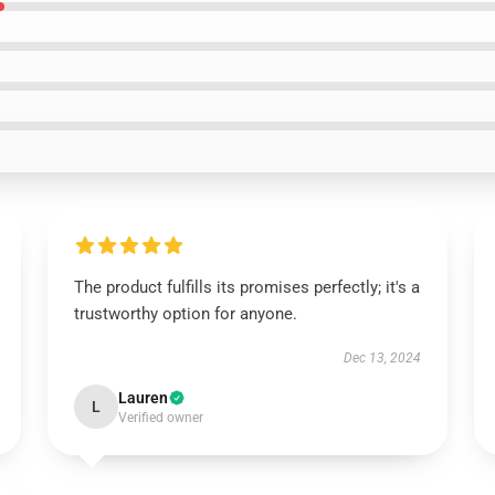
The product fulfills its promises perfectly; it's a
trustworthy option for anyone.
Dec 13, 2024
Lauren
L
Verified owner