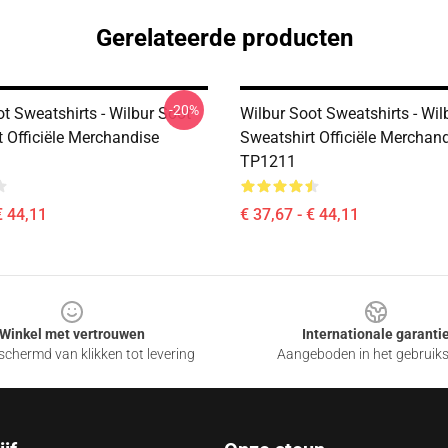
Gerelateerde producten
-20%
t Sweatshirts - Wilbur Soot
Wilbur Soot Sweatshirts - Wil
t Officiële Merchandise
Sweatshirt Officiële Merchan
TP1211
€ 44,11
€ 37,67 - € 44,11
Winkel met vertrouwen
Internationale garanti
chermd van klikken tot levering
Aangeboden in het gebruik