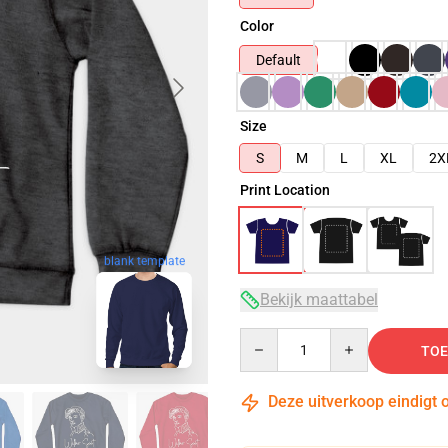
Color
Default
Size
S
M
L
XL
2X
Print Location
blank template
Bekijk maattabel
Quantity
TOE
Deze uitverkoop eindigt 