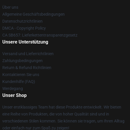
Über uns
Allgemeine Geschäftsbedingungen
Datenschutzrichtlinien
DMCA - Copyright Policy
CA SB657: Lieferkettentransparenzgesetz
Unsere Unterstützung
Versand und Lieferrichtlinien
Zahlungsbedingungen
Return & Refund Richtlinien
Kontaktieren Sie uns
Kundenhilfe (FAQ)
Werdegang
Unser Shop
Unser erstklassiges Team hat diese Produkte entwickelt. Wir bieten
eine Reihe von Produkten, die von hoher Qualität sind und in
verschiedenen Stilen kommen. Sie können sie tragen, um Ihren Alltag
oder einfach nur zum Spaß zu zeigen!