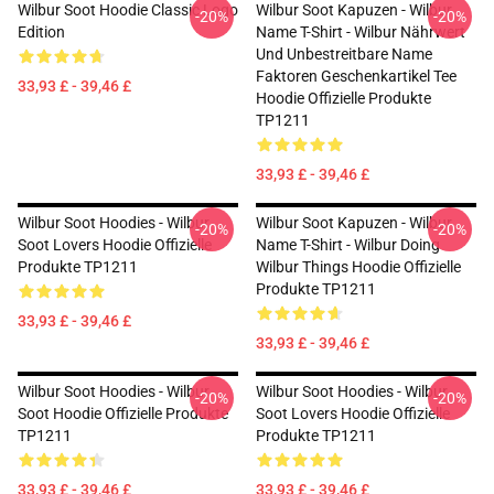
Wilbur Soot Hoodie Classic Logo
Wilbur Soot Kapuzen - Wilbur
-20%
-20%
Edition
Name T-Shirt - Wilbur Nährwert
Und Unbestreitbare Name
Faktoren Geschenkartikel Tee
33,93 £ - 39,46 £
Hoodie Offizielle Produkte
TP1211
33,93 £ - 39,46 £
Wilbur Soot Hoodies - Wilbur
Wilbur Soot Kapuzen - Wilbur
-20%
-20%
Soot Lovers Hoodie Offizielle
Name T-Shirt - Wilbur Doing
Produkte TP1211
Wilbur Things Hoodie Offizielle
Produkte TP1211
33,93 £ - 39,46 £
33,93 £ - 39,46 £
Wilbur Soot Hoodies - Wilbur
Wilbur Soot Hoodies - Wilbur
-20%
-20%
Soot Hoodie Offizielle Produkte
Soot Lovers Hoodie Offizielle
TP1211
Produkte TP1211
33,93 £ - 39,46 £
33,93 £ - 39,46 £