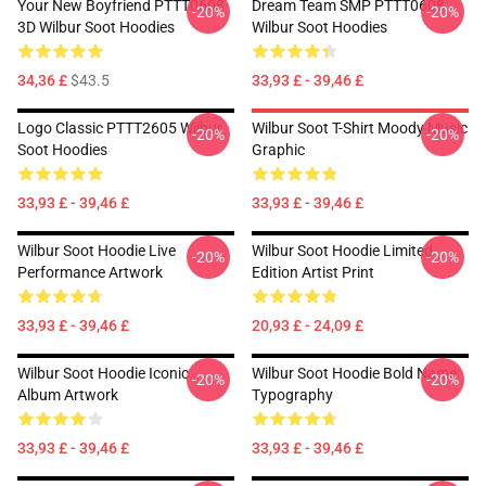
Your New Boyfriend PTTT0608
Dream Team SMP PTTT0608
-20%
-20%
3D Wilbur Soot Hoodies
Wilbur Soot Hoodies
34,36 £
$43.5
33,93 £ - 39,46 £
Logo Classic PTTT2605 Wilbur
Wilbur Soot T-Shirt Moody Music
-20%
-20%
Soot Hoodies
Graphic
33,93 £ - 39,46 £
33,93 £ - 39,46 £
Wilbur Soot Hoodie Live
Wilbur Soot Hoodie Limited
-20%
-20%
Performance Artwork
Edition Artist Print
33,93 £ - 39,46 £
20,93 £ - 24,09 £
Wilbur Soot Hoodie Iconic
Wilbur Soot Hoodie Bold Name
-20%
-20%
Album Artwork
Typography
33,93 £ - 39,46 £
33,93 £ - 39,46 £