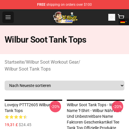
FREE
shipping on orders over $100
Wilbur Soot Shop - Official Wilbur Soot Merchandise Stor
Open menu
Wilbur Soot Tank Tops
Startseite
/
Wilbur Soot Workout Gear
/
Wilbur Soot Tank Tops
Lovejoy PTTT2605 Wilbur Soot
Wilbur Soot Tank Tops - Wilbur
-20%
-20%
Tank Tops
Name T-Shirt - Wilbur Nährwert
Und Unbestreitbare Name
Faktoren Geschenkartikel Tee
19,31 £
$24.45
Tank Top Offizielle Produkte