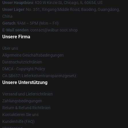
Unser Hauptbüro
: 620 W Kinzie St, Chicago, IL 60654, US
Unser Lager
: No. 351, Xingang Middle Road, Baoding, Guangdong,
China
Geruch
: 9AM – 5PM (Mon – Fri)
E-Mail senden
: contact@wilbur-soot.shop
Unsere Firma
Über uns
Allgemeine Geschäftsbedingungen
Datenschutzrichtlinien
DMCA - Copyright Policy
CA SB657: Lieferkettentransparenzgesetz
Unsere Unterstützung
Versand und Lieferrichtlinien
Zahlungsbedingungen
Return & Refund Richtlinien
Kontaktieren Sie uns
Kundenhilfe (FAQ)