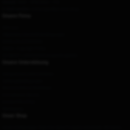
Geruch
: 9AM – 5PM (Mon – Fri)
E-Mail senden
: contact@wilbur-soot.shop
Unsere Firma
Über uns
Allgemeine Geschäftsbedingungen
Datenschutzrichtlinien
DMCA - Copyright Policy
CA SB657: Lieferkettentransparenzgesetz
Unsere Unterstützung
Versand und Lieferrichtlinien
Zahlungsbedingungen
Return & Refund Richtlinien
Kontaktieren Sie uns
Kundenhilfe (FAQ)
Werdegang
Unser Shop
Unser erstklassiges Team hat diese Produkte entwickelt. Wir bieten