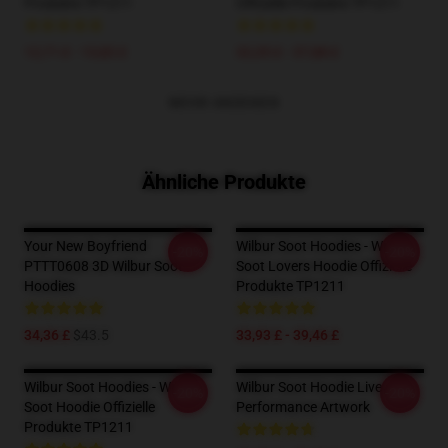
Produkte TP1211
Offizielle Produkte TP1211
12,71 £ - 13,82 £
32,35 £ - 37,88 £
MEHR ANZEIGEN
Ähnliche Produkte
Your New Boyfriend
Wilbur Soot Hoodies - Wilbur
-20%
-20%
PTTT0608 3D Wilbur Soot
Soot Lovers Hoodie Offizielle
Hoodies
Produkte TP1211
34,36 £
$43.5
33,93 £ - 39,46 £
Wilbur Soot Hoodies - Wilbur
Wilbur Soot Hoodie Live
-20%
-20%
Soot Hoodie Offizielle
Performance Artwork
Produkte TP1211