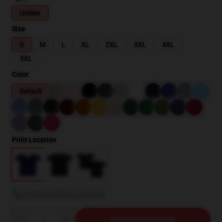
Unisex
Size
S
M
L
XL
2XL
3XL
4XL
5XL
Color
Default
Print Location
Größentabelle anzeigen
Quantity
IN DEN WARENKORB