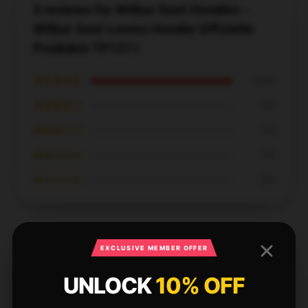
3 reviews for Wilbur Soot Hoodies -
Wilbur Soot Lovers Hoodie Offizielle
Produkte TP1211
★★★★★
100%
★★★★☆
0%
★★★☆☆
0%
★★☆☆☆
0%
★☆☆☆☆
0%
EXCLUSIVE MEMBER OFFER
The hoodie’s design is stylish, and the fit is
UNLOCK
10% OFF
comfortable. I love wearing it out and about.