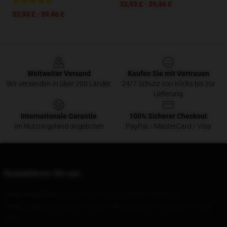
33,93 £ - 39,46 £
33,93 £ - 39,46 £
Footer
Weltweiter Versand
Kaufen Sie mit Vertrauen
Wir versenden in über 200 Länder
24/7 Schutz von Klicks bis zur
Lieferung
Internationale Garantie
100% Sicherer Checkout
Im Nutzungsland angeboten
PayPal / MasterCard / Visa
Kontaktieren Sie uns
Unser Hauptbüro
: 620 W Kinzie St, Chicago, IL 60654, US
Unser Lager
: No. 351, Xingang Middle Road, Baoding, Guangdong,
China