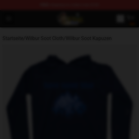
FREE
shipping on orders over $100
Wilbur Soot Shop - Official Wilbur Soot Merchandise Stor
Open menu
Startseite
/
Wilbur Soot Cloth
/
Wilbur Soot Kapuzen