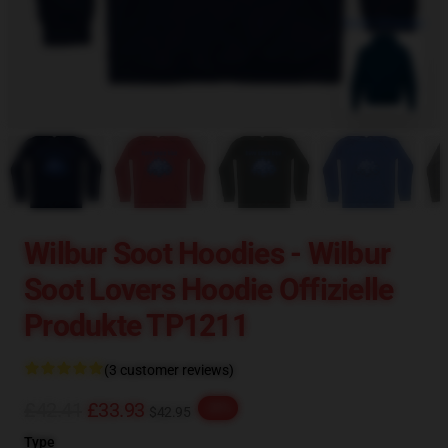
blank template
Wilbur Soot Hoodies - Wilbur
Soot Lovers Hoodie Offizielle
Produkte TP1211
(3 customer reviews)
£42.41
£33.93
-20%
$42.95
Type