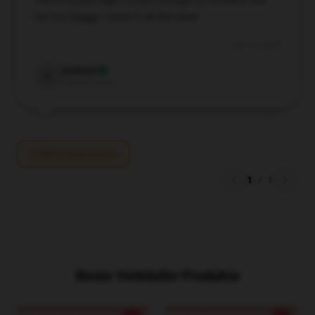
The fit is just right—loose enough for comfort but
not too baggy. I wear it all the time!
Dec 16, 2024
Graham
G
Verified owner
Write your review
1
/
1
Beste Verkäufer Produkte