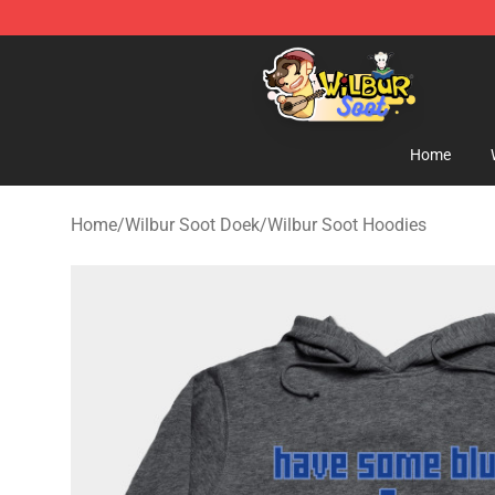
Wilbur Soot Shop - Official Wilbur Soot Merchandise S
Home
Home
/
Wilbur Soot Doek
/
Wilbur Soot Hoodies