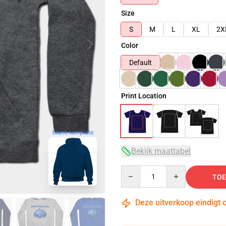
Size
S
M
L
XL
2X
Color
Default
Print Location
blank template
Bekijk maattabel
Quantity
TOE
Deze uitverkoop eindigt 