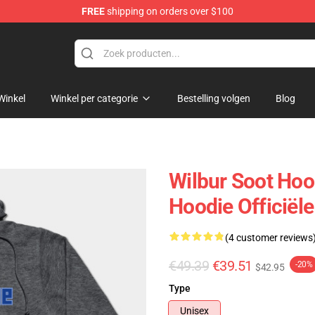
FREE
shipping on orders over $100
tore
Winkel
Winkel per categorie
Bestelling volgen
Blog
Wilbur Soot Hoo
Hoodie Officië
(4 customer reviews
€49.39
€39.51
-20%
$42.95
Type
Unisex