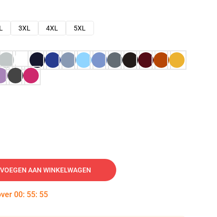
L
3XL
4XL
5XL
VOEGEN AAN WINKELWAGEN
over
00
:
55
:
54