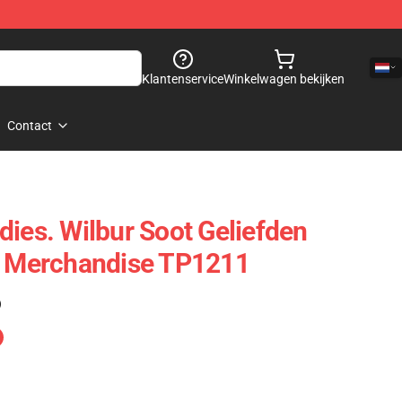
Klantenservice
Winkelwagen bekijken
Contact
dies. Wilbur Soot Geliefden
le Merchandise TP1211
)