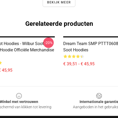
BEKIJK MEER
Gerelateerde producten
-20%
ot Hoodies - Wilbur Soot
Dream Team SMP PTTT0608 
 Hoodie Officiële Merchandise
Soot Hoodies
€ 39,51 - € 45,95
€ 45,95
Winkel met vertrouwen
Internationale garanti
chermd van klikken tot levering
Aangeboden in het gebruik