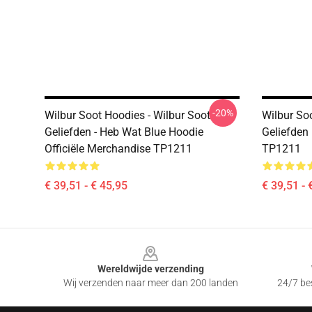
-20%
Wilbur Soot Hoodies - Wilbur Soot
Wilbur So
Geliefden - Heb Wat Blue Hoodie
Geliefden
Officiële Merchandise TP1211
TP1211
€ 39,51 - € 45,95
€ 39,51 - 
Footer
Wereldwijde verzending
Wij verzenden naar meer dan 200 landen
24/7 bes