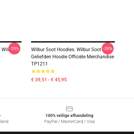
-20%
-20%
Wilbur
Wilbur Soot Hoodies. Wilbur Soot
Geliefden Hoodie Officiële Merchandise
TP1211
€ 39,51 - € 45,95
e
100% veilige afhandeling
sland
PayPal / MasterCard / Visa