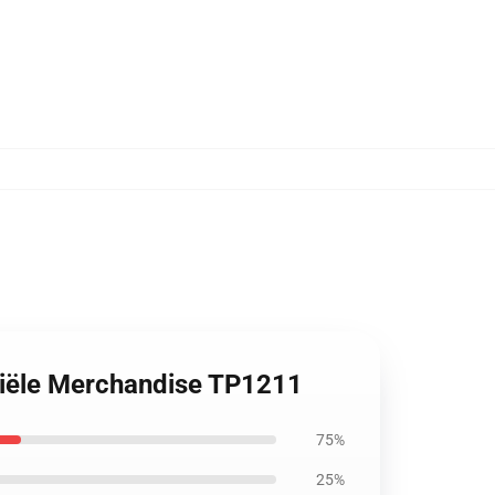
iciële Merchandise TP1211
75%
25%