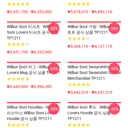
₩3,651,700 - ₩4,202,900
₩5,918,510 - ₩6,883,110
Wilbur Soot 티셔츠 - Wilbur
Wilbur Soot 가방 - Wilbur Soot
-20%
-20%
Soot Lovers 티셔츠 공식 상품
토트 공식 상품 TP1211
TP1211
₩3,438,110 - ₩4,127,110
₩3,651,700 - ₩4,202,900
Wilbur Soot 머그 - Wilbur Soot
Wilbur Soot Sweatshirts -
-20%
-20%
Lovers Mug 공식 상품 TP1211
Wilbur Soot Sweatshirt Official
Merchandise TP1211
₩3,445,000 - ₩3,996,200
₩5,642,910 - ₩6,607,510
Wilbur Soot Hoodies - 메리 크
Wilbur Soot 후드 - Wilbur Soot
-20%
-20%
리스마스 Wilbur Soot Lovers
Lovers Hoodie 공식 상품
Hoodie 공식 상품 TP1211
TP1211