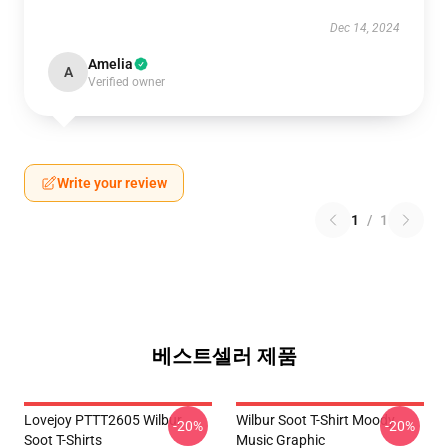
Dec 14, 2024
Amelia
A
Verified owner
Write your review
1
/
1
베스트셀러 제품
Lovejoy PTTT2605 Wilbur
Wilbur Soot T-Shirt Moody
-20%
-20%
Soot T-Shirts
Music Graphic