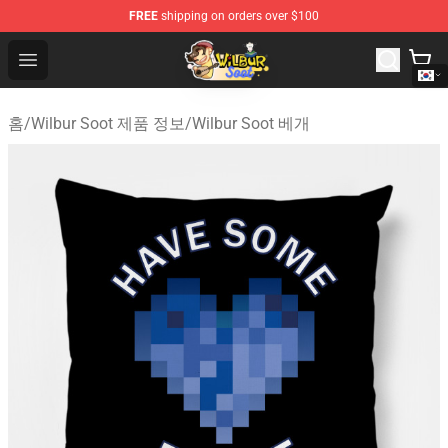
FREE
shipping on orders over $100
Wilbur Soot Shop - Official Wilbur Soot Merchandise Stor
Open menu
홈
/
Wilbur Soot 제품 정보
/
Wilbur Soot 베개