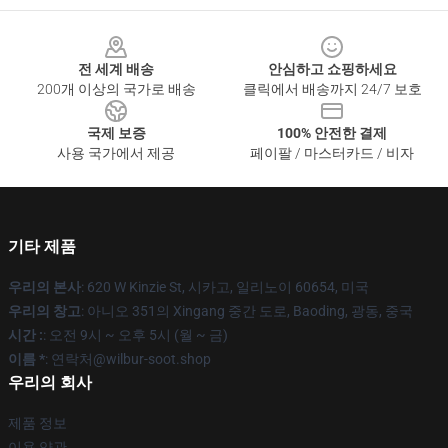
Footer
전 세계 배송
안심하고 쇼핑하세요
200개 이상의 국가로 배송
클릭에서 배송까지 24/7 보호
국제 보증
100% 안전한 결제
사용 국가에서 제공
페이팔 / 마스터카드 / 비자
기타 제품
우리의 본사
: 620 W Kinzie St, 시카고, 일리노이 60654, 미국
우리의 창고
: 아니오 351의 Xingang 중간 도로, Baoding, 광동, 중국
시간 :
: 오전 9시 ~ 오후 5시 (월 ~ 금)
이름 *
: 연락처@wilbur-soot.shop
우리의 회사
제품 정보
이용 약관