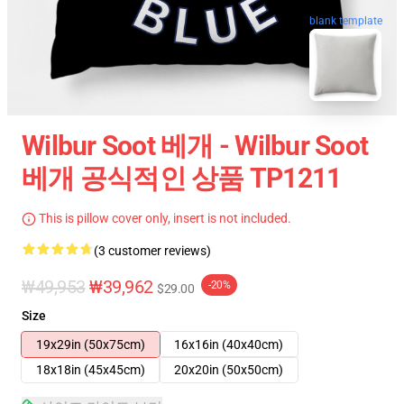
blank template
Wilbur Soot 베개 - Wilbur Soot
베개 공식적인 상품 TP1211
This is pillow cover only, insert is not included.
(3 customer reviews)
₩49,953
₩39,962
-20%
$29.00
Size
19x29in (50x75cm)
16x16in (40x40cm)
18x18in (45x45cm)
20x20in (50x50cm)