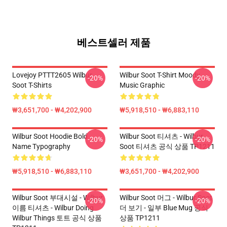
베스트셀러 제품
Lovejoy PTTT2605 Wilbur
Wilbur Soot T-Shirt Moody
-20%
-20%
Soot T-Shirts
Music Graphic
₩3,651,700 - ₩4,202,900
₩5,918,510 - ₩6,883,110
Wilbur Soot Hoodie Bold
Wilbur Soot 티셔츠 - Wilbur
-20%
-20%
Name Typography
Soot 티셔츠 공식 상품 TP1211
₩5,918,510 - ₩6,883,110
₩3,651,700 - ₩4,202,900
Wilbur Soot 부대시설 - Wilbur
Wilbur Soot 머그 - Wilbur Soot
-20%
-20%
이름 티셔츠 - Wilbur Doing
더 보기 - 일부 Blue Mug 공식
Wilbur Things 토트 공식 상품
상품 TP1211