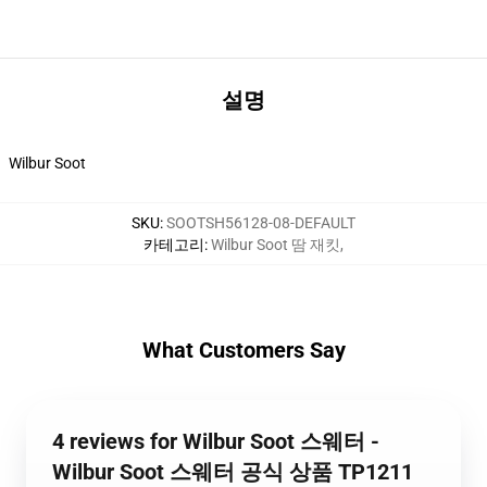
설명
Wilbur Soot
SKU
:
SOOTSH56128-08-DEFAULT
카테고리
:
Wilbur Soot 땀 재킷
,
What Customers Say
4 reviews for Wilbur Soot 스웨터 -
Wilbur Soot 스웨터 공식 상품 TP1211