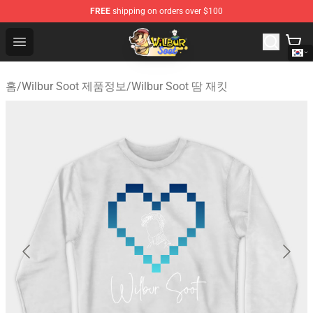
FREE
shipping on orders over $100
Wilbur Soot Shop - Official Wilbur Soot Merchandise Stor
Open menu
홈
/
Wilbur Soot 제품정보
/
Wilbur Soot 땀 재킷