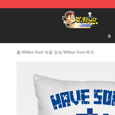
Wilbur Soot Shop - Official Wilbur Soot Merchandise S
홈
홈
/
Wilbur Soot 제품 정보
/
Wilbur Soot 베개