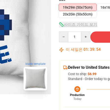
19x29in (50x75cm)
16x16
20x20in (50x50cm)
사이즈 가이드 보기
Quantity
이 세일은
01
:
39
:
53
blank template
Deliver to United States
Cost to ship:
$6.99
Standard - Order today to g
Production
Today