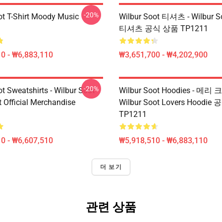
-20%
ot T-Shirt Moody Music
Wilbur Soot 티셔츠 - Wilbur S
티셔츠 공식 상품 TP1211
0 - ₩6,883,110
₩3,651,700 - ₩4,202,900
-20%
t Sweatshirts - Wilbur Soot
Wilbur Soot Hoodies - 
t Official Merchandise
Wilbur Soot Lovers Hoodi
TP1211
0 - ₩6,607,510
₩5,918,510 - ₩6,883,110
더 보기
관련 상품