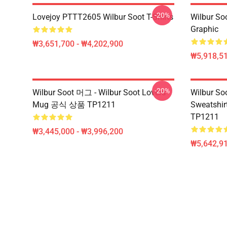
-20%
Lovejoy PTTT2605 Wilbur Soot T-Shirts
Wilbur So
Graphic
₩3,651,700 - ₩4,202,900
₩5,918,51
-20%
Wilbur Soot 머그 - Wilbur Soot Lovers
Wilbur Soo
Mug 공식 상품 TP1211
Sweatshir
TP1211
₩3,445,000 - ₩3,996,200
₩5,642,91