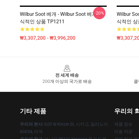
-20%
Wilbur Soot 베개 - Wilbur Soot 베개 공
Wilbur S
식적인 상품 TP1211
식적인 상품
₩3,307,200 - ₩3,996,200
₩3,307,20
Footer
전 세계 배송
200개 이상의 국가로 배송
클
기타 제품
우리의 
우리의 본사
: 620 W Kinzie St, 시카고, 일리노이
제품 정보
60654, 미국
이용 약관