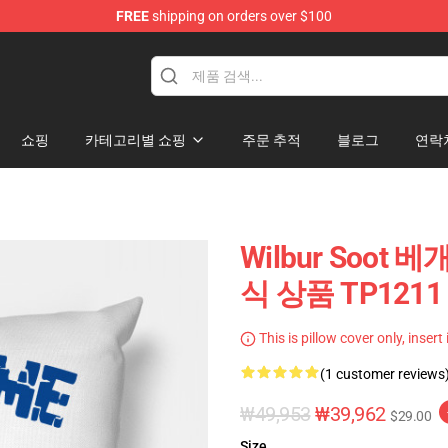
FREE
shipping on orders over $100
tore
쇼핑
카테고리별 쇼핑
주문 추적
블로그
연락
Wilbur Soot 베개
식 상품 TP1211
This is pillow cover only, insert
(1 customer reviews
₩49,953
₩39,962
$29.00
Size