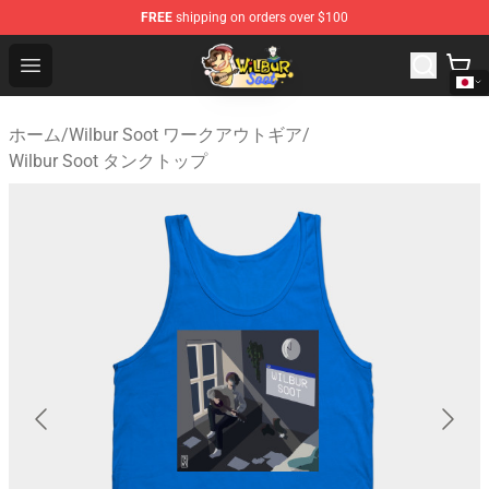
FREE
shipping on orders over $100
Wilbur Soot Shop - Official Wilbur Soot Merchandise Stor
Open menu
ホーム
/
Wilbur Soot ワークアウトギア
/
Wilbur Soot タンクトップ