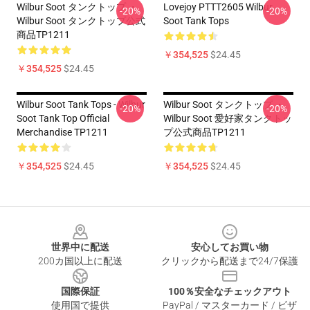
Wilbur Soot タンクトップ ・
Lovejoy PTTT2605 Wilbur
-20%
-20%
Wilbur Soot タンクトップ公式
Soot Tank Tops
商品TP1211
￥354,525
$24.45
￥354,525
$24.45
Wilbur Soot Tank Tops - Wilbur
Wilbur Soot タンクトップ ・
-20%
-20%
Soot Tank Top Official
Wilbur Soot 愛好家タンクトッ
Merchandise TP1211
プ公式商品TP1211
￥354,525
$24.45
￥354,525
$24.45
Footer
世界中に配送
安心してお買い物
200カ国以上に配送
クリックから配送まで24/7保護
国際保証
100％安全なチェックアウト
使用国で提供
PayPal / マスターカード / ビザ