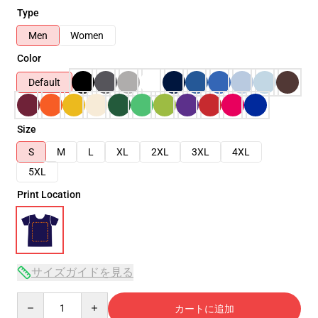
Type
Men
Women
Color
Default
Size
S
M
L
XL
2XL
3XL
4XL
5XL
Print Location
サイズガイドを見る
Quantity
カートに追加