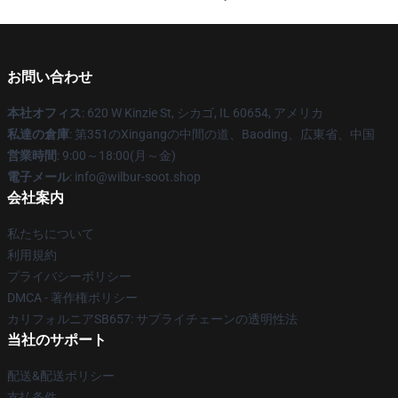
お問い合わせ
本社オフィス
: 620 W Kinzie St, シカゴ, IL 60654, アメリカ
私達の倉庫
: 第351のXingangの中間の道、Baoding、広東省、中国
営業時間
: 9:00～18:00(月～金)
電子メール
: info@wilbur-soot.shop
会社案内
私たちについて
利用規約
プライバシーポリシー
DMCA - 著作権ポリシー
カリフォルニアSB657: サプライチェーンの透明性法
当社のサポート
配送&配送ポリシー
支払条件