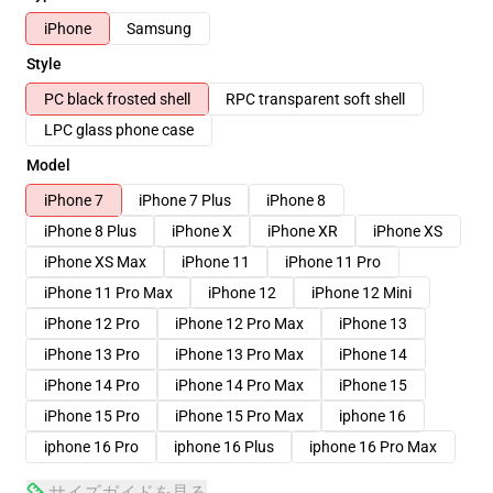
iPhone
Samsung
Style
PC black frosted shell
RPC transparent soft shell
LPC glass phone case
Model
iPhone 7
iPhone 7 Plus
iPhone 8
iPhone 8 Plus
iPhone X
iPhone XR
iPhone XS
iPhone XS Max
iPhone 11
iPhone 11 Pro
iPhone 11 Pro Max
iPhone 12
iPhone 12 Mini
iPhone 12 Pro
iPhone 12 Pro Max
iPhone 13
iPhone 13 Pro
iPhone 13 Pro Max
iPhone 14
iPhone 14 Pro
iPhone 14 Pro Max
iPhone 15
iPhone 15 Pro
iPhone 15 Pro Max
iphone 16
iphone 16 Pro
iphone 16 Plus
iphone 16 Pro Max
サイズガイドを見る