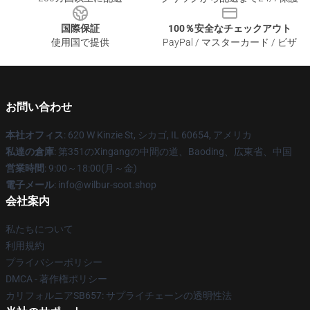
国際保証
100％安全なチェックアウト
使用国で提供
PayPal / マスターカード / ビザ
お問い合わせ
本社オフィス
: 620 W Kinzie St, シカゴ, IL 60654, アメリカ
私達の倉庫
: 第351のXingangの中間の道、Baoding、広東省、中国
営業時間
: 9:00～18:00(月～金)
電子メール
: info@wilbur-soot.shop
会社案内
私たちについて
利用規約
プライバシーポリシー
DMCA - 著作権ポリシー
カリフォルニアSB657: サプライチェーンの透明性法