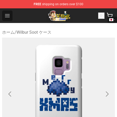
FREE
shipping on orders over $100
Wilbur Soot Shop - Official Wilbur Soot Merchandise Stor
Open menu
ホーム
/
Wilbur Soot ケース