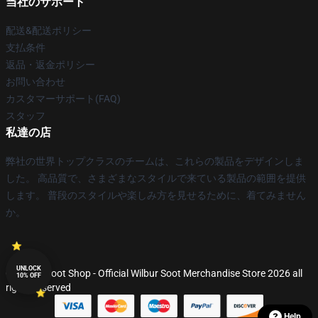
当社のサポート
配送&配送ポリシー
支払条件
返品・返金ポリシー
お問い合わせ
カスタマーサポート(FAQ)
スタッフ
私達の店
弊社の世界トップクラスのチームは、これらの製品をデザインしま
した。 高品質で、さまざまなスタイルで来ている製品の範囲を提供
します。 普段のスタイルや楽しみ方を見せるために、着てみません
か。
UNLOCK
© Wilbur Soot Shop - Official Wilbur Soot Merchandise Store 2026 all
10% OFF
rights reserved
Help