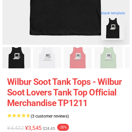
blank template
Wilbur Soot Tank Tops - Wilbur
Soot Lovers Tank Top Official
Merchandise TP1211
(3 customer reviews)
¥4,432
¥3,545
-20%
$24.45