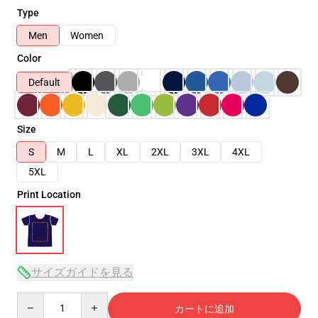
Type
Men
Women
Color
Default
Size
S
M
L
XL
2XL
3XL
4XL
5XL
Print Location
サイズガイドを見る
Quantity
カートに追加