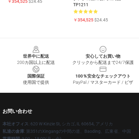
￥354,525
$24.45
TP1211
￥354,525
$24.45
Footer
世界中に配送
安心してお買い物
200カ国以上に配送
クリックから配送まで24/7保護
国際保証
100％安全なチェックアウト
使用国で提供
PayPal / マスターカード / ビザ
お問い合わせ
本社オフィス
: 620 W Kinzie St, シカゴ, IL 60654, アメリカ
私達の倉庫
: 第351のXingangの中間の道、Baoding、広東省、中国
営業時間
: 9:00～18:00(月～金)