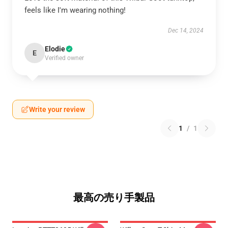
feels like I'm wearing nothing!
Dec 14, 2024
Elodie
E
Verified owner
Write your review
1
/
1
最高の売り手製品