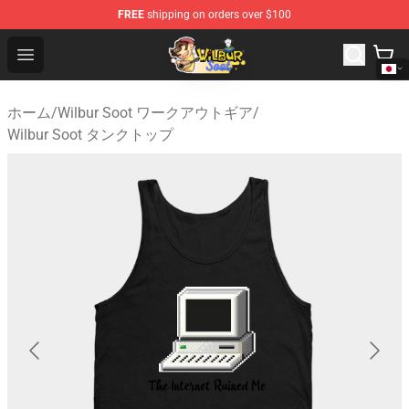
FREE
shipping on orders over $100
Wilbur Soot Shop - Official Wilbur Soot Merchandise Stor
Open menu
ホーム
/
Wilbur Soot ワークアウトギア
/
Wilbur Soot タンクトップ