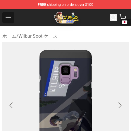
FREE
shipping on orders over $100
Wilbur Soot Shop - Official Wilbur Soot Merchandise Stor
Open menu
ホーム
/
Wilbur Soot ケース