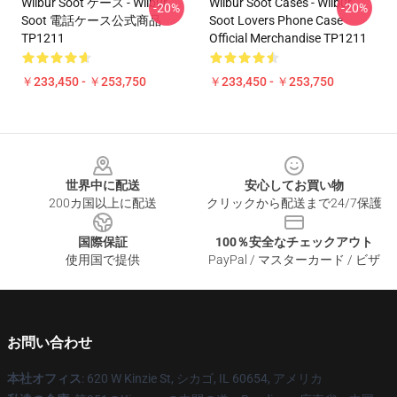
Wilbur Soot ケース - Wilbur
Wilbur Soot Cases - Wilbur
-20%
-20%
Soot 電話ケース公式商品
Soot Lovers Phone Case
TP1211
Official Merchandise TP1211
￥233,450 - ￥253,750
￥233,450 - ￥253,750
Footer
世界中に配送
安心してお買い物
200カ国以上に配送
クリックから配送まで24/7保護
国際保証
100％安全なチェックアウト
使用国で提供
PayPal / マスターカード / ビザ
お問い合わせ
本社オフィス
: 620 W Kinzie St, シカゴ, IL 60654, アメリカ