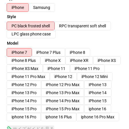
iPhone
Samsung
Style
PC black frosted shell
RPC transparent soft shell
LPC glass phone case
Model
iPhone 7
iPhone 7 Plus
iPhone 8
iPhone 8 Plus
iPhone X
iPhone XR
iPhone XS
iPhone XS Max
iPhone 11
iPhone 11 Pro
iPhone 11 Pro Max
iPhone 12
iPhone 12 Mini
iPhone 12 Pro
iPhone 12 Pro Max
iPhone 13
iPhone 13 Pro
iPhone 13 Pro Max
iPhone 14
iPhone 14 Pro
iPhone 14 Pro Max
iPhone 15
iPhone 15 Pro
iPhone 15 Pro Max
iphone 16
iphone 16 Pro
iphone 16 Plus
iphone 16 Pro Max
サイズガイドを見る