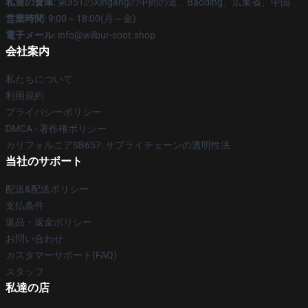
私達の倉庫
: 第351のXingangの中間の道、Baoding、広東省、中国
営業時間
: 9:00～18:00(月～金)
電子メール
: info@wilbur-soot.shop
会社案内
私たちについて
利用規約
プライバシーポリシー
DMCA - 著作権ポリシー
カリフォルニアSB657: サプライチェーンの透明性法
当社のサポート
配送&配送ポリシー
支払条件
返品・返金ポリシー
お問い合わせ
カスタマーサポート(FAQ)
スタッフ
私達の店