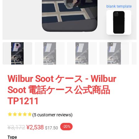
blank template
Wilbur Soot ケース - Wilbur
Soot 電話ケース公式商品
TP1211
(5 customer reviews)
¥3,172
¥2,538
-20%
$17.50
Type