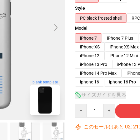
Style
PC black frosted shell
RPC 
Model
iPhone 7
iPhone 7 Plus
iPhone XS
iPhone XS Max
iPhone 12
iPhone 12 Mini
iPhone 13 Pro
iPhone 13 
iPhone 14 Pro Max
iPhone
iphone 16
iphone 16 Pro
blank template
サイズガイドを見る
Quantity
このセールはあと
02
:
21