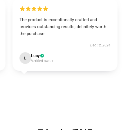
The product is exceptionally crafted and
provides outstanding results; definitely worth
the purchase.
Dec 12, 2024
Lucy
L
Verified owner