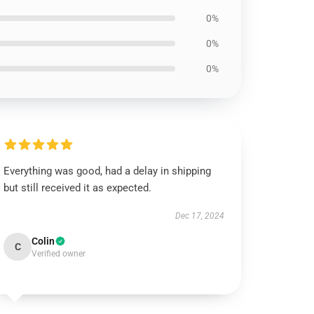
0%
0%
0%
Everything was good, had a delay in shipping
but still received it as expected.
Dec 17, 2024
Colin
C
Verified owner