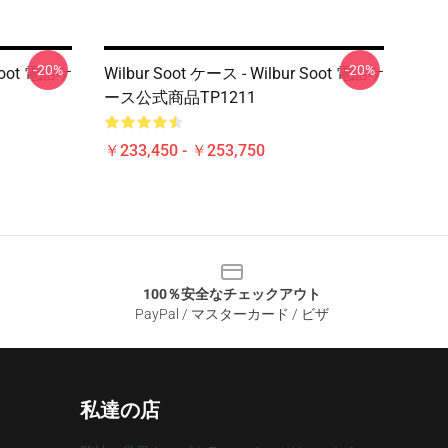
-20%
-20%
 Soot 電話ケ
Wilbur Soot ケース - Wilbur Soot 電話ケ
ース公式商品TP1211
￥233,450 - ￥253,750
100％安全なチェックアウト
PayPal / マスターカード / ビザ
私達の店