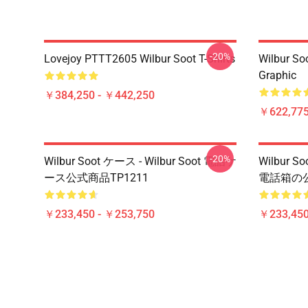
-20%
Lovejoy PTTT2605 Wilbur Soot T-Shirts
Wilbur So
Graphic
￥384,250 - ￥442,250
￥622,775
-20%
Wilbur Soot ケース - Wilbur Soot 電話ケ
Wilbur S
ース公式商品TP1211
電話箱の公
￥233,450 - ￥253,750
￥233,450