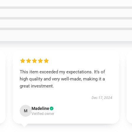
This item exceeded my expectations. It’s of
high quality and very well-made, making it a
great investment.
Dec 17, 2024
Madeline
M
Verified owner