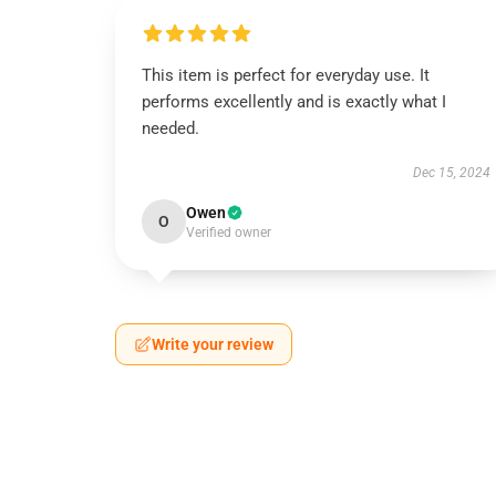
This item is perfect for everyday use. It
performs excellently and is exactly what I
needed.
Dec 15, 2024
Owen
O
Verified owner
Write your review