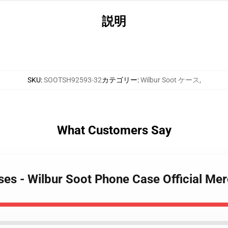
説明
SKU
:
SOOTSH92593-32
カテゴリー
:
Wilbur Soot ケース
,
What Customers Say
ases - Wilbur Soot Phone Case Official M