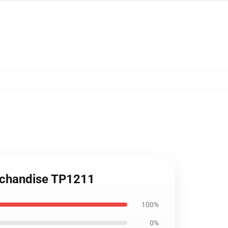
erchandise TP1211
100%
0%