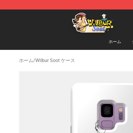
Wilbur Soot Shop - Official Wilbur Soot Merchandise S
ホーム
ホーム
/
Wilbur Soot ケース