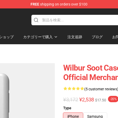
FREE
shipping on orders over $100
tore
ショップ
カテゴリーで購入
注文追跡
ブログ
お
Wilbur Soot Cas
Official Mercha
(5 customer reviews
¥3,172
¥2,538
-20%
$17.50
Type
iPhone
Samsung