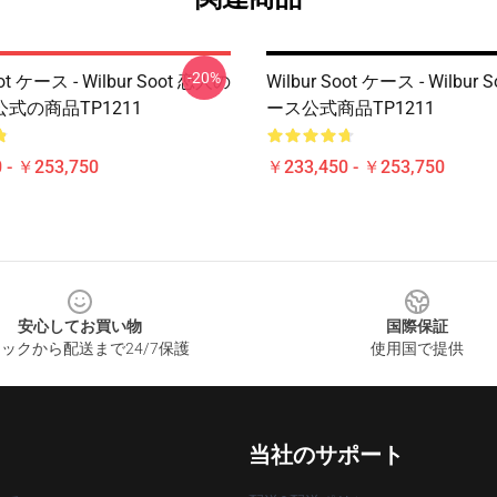
-20%
oot ケース - Wilbur Soot 恋人の
Wilbur Soot ケース - Wilbur
式の商品TP1211
ース公式商品TP1211
 - ￥253,750
￥233,450 - ￥253,750
安心してお買い物
国際保証
ックから配送まで24/7保護
使用国で提供
当社のサポート