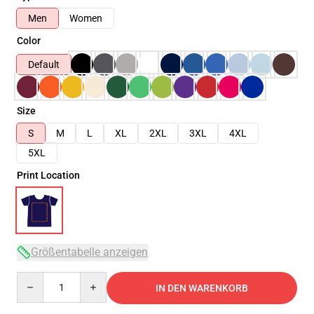
Men
Women
Color
Default
Size
S
M
L
XL
2XL
3XL
4XL
5XL
Print Location
Größentabelle anzeigen
Quantity
IN DEN WARENKORB