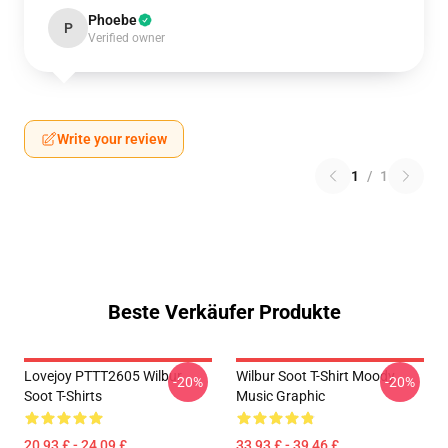
Phoebe
P
Verified owner
Write your review
1
/
1
Beste Verkäufer Produkte
Lovejoy PTTT2605 Wilbur
Wilbur Soot T-Shirt Moody
-20%
-20%
Soot T-Shirts
Music Graphic
20,93 £ - 24,09 £
33,93 £ - 39,46 £