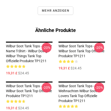
MEHR ANZEIGEN
Ähnliche Produkte
Wilbur Soot Tank Tops - Wilbur
Wilbur Soot Tank Tops - Ja.
-20%
-20%
Name T-Shirt - Wilbur Doing
Wilbur Soot Tank Top Offizielle
Wilbur Things Tank Top
Produkte TP1211
Offizielle Produkte TP1211
19,31 £
$24.45
19,31 £
$24.45
Wilbur Soot Tank Tops - Ja.
Wilbur Soot Tank Tops - Frohe
-20%
-20%
Wilbur Soot Tank Top Offizielle
Weihnachten Wilbur Soot
Produkte TP1211
Lovers Tank Top Offizielle
Produkte TP1211
19,31 £
$24.45