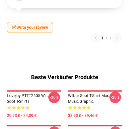
Write your review
1
/
1
Beste Verkäufer Produkte
Lovejoy PTTT2605 Wilbur
Wilbur Soot T-Shirt Moody
-20%
-20%
Soot T-Shirts
Music Graphic
20,93 £ - 24,09 £
33,93 £ - 39,46 £