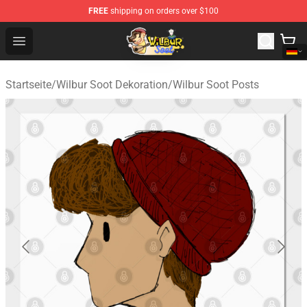
FREE
shipping on orders over $100
Wilbur Soot Shop - Official Wilbur Soot Merchandise Stor
Open menu
Startseite
/
Wilbur Soot Dekoration
/
Wilbur Soot Posts