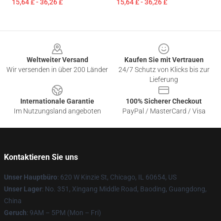
15,64 £ - 36,26 £
15,64 £ - 36,26 £
Footer
Weltweiter Versand
Kaufen Sie mit Vertrauen
Wir versenden in über 200 Länder
24/7 Schutz von Klicks bis zur
Lieferung
Internationale Garantie
100% Sicherer Checkout
Im Nutzungsland angeboten
PayPal / MasterCard / Visa
Kontaktieren Sie uns
Unser Hauptbüro
: 620 W Kinzie St, Chicago, IL 60654, US
Unser Lager
: No. 351, Xingang Middle Road, Baoding, Guangdong,
China
Geruch
: 9AM – 5PM (Mon – Fri)