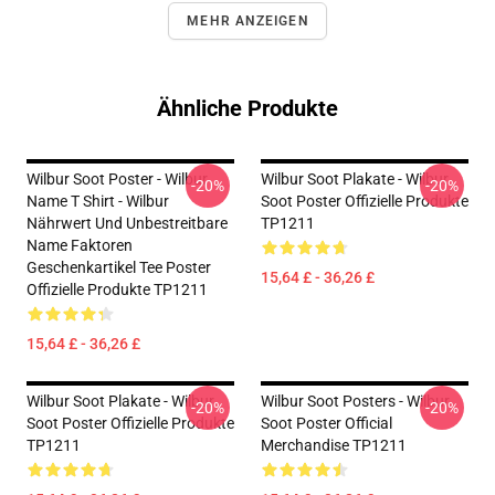
MEHR ANZEIGEN
Ähnliche Produkte
Wilbur Soot Poster - Wilbur
Wilbur Soot Plakate - Wilbur
-20%
-20%
Name T Shirt - Wilbur
Soot Poster Offizielle Produkte
Nährwert Und Unbestreitbare
TP1211
Name Faktoren
Geschenkartikel Tee Poster
15,64 £ - 36,26 £
Offizielle Produkte TP1211
15,64 £ - 36,26 £
Wilbur Soot Plakate - Wilbur
Wilbur Soot Posters - Wilbur
-20%
-20%
Soot Poster Offizielle Produkte
Soot Poster Official
TP1211
Merchandise TP1211