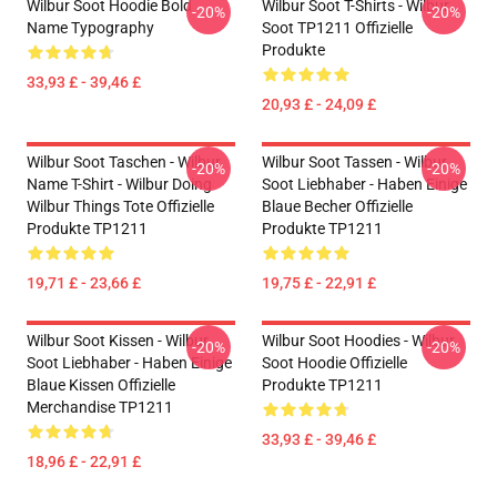
Wilbur Soot Hoodie Bold
Wilbur Soot T-Shirts - Wilbur
-20%
-20%
Name Typography
Soot TP1211 Offizielle
Produkte
33,93 £ - 39,46 £
20,93 £ - 24,09 £
Wilbur Soot Taschen - Wilbur
Wilbur Soot Tassen - Wilbur
-20%
-20%
Name T-Shirt - Wilbur Doing
Soot Liebhaber - Haben Einige
Wilbur Things Tote Offizielle
Blaue Becher Offizielle
Produkte TP1211
Produkte TP1211
19,71 £ - 23,66 £
19,75 £ - 22,91 £
Wilbur Soot Kissen - Wilbur
Wilbur Soot Hoodies - Wilbur
-20%
-20%
Soot Liebhaber - Haben Einige
Soot Hoodie Offizielle
Blaue Kissen Offizielle
Produkte TP1211
Merchandise TP1211
33,93 £ - 39,46 £
18,96 £ - 22,91 £