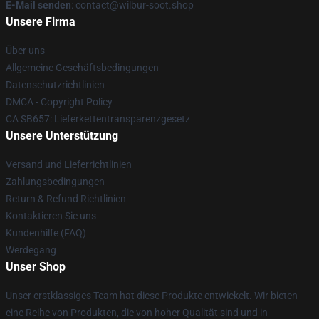
E-Mail senden
: contact@wilbur-soot.shop
Unsere Firma
Über uns
Allgemeine Geschäftsbedingungen
Datenschutzrichtlinien
DMCA - Copyright Policy
CA SB657: Lieferkettentransparenzgesetz
Unsere Unterstützung
Versand und Lieferrichtlinien
Zahlungsbedingungen
Return & Refund Richtlinien
Kontaktieren Sie uns
Kundenhilfe (FAQ)
Werdegang
Unser Shop
Unser erstklassiges Team hat diese Produkte entwickelt. Wir bieten
eine Reihe von Produkten, die von hoher Qualität sind und in