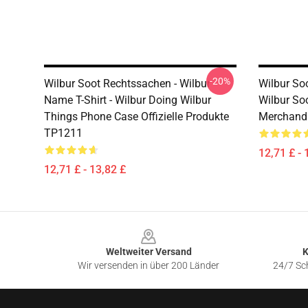
-20%
Wilbur Soot Rechtssachen - Wilbur
Wilbur So
Name T-Shirt - Wilbur Doing Wilbur
Wilbur So
Things Phone Case Offizielle Produkte
Merchand
TP1211
12,71 £ - 
12,71 £ - 13,82 £
Footer
Weltweiter Versand
K
Wir versenden in über 200 Länder
24/7 Sch