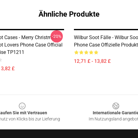
Ähnliche Produkte
-20%
ot Cases - Merry Christmas
Wilbur Soot Fälle - Wilbur So
ot Lovers Phone Case Official
Phone Case Offizielle Produ
ise TP1211
12,71 £ - 13,82 £
13,82 £
aufen Sie mit Vertrauen
Internationale Garanti
utz von Klicks bis zur Lieferung
Im Nutzungsland angebo