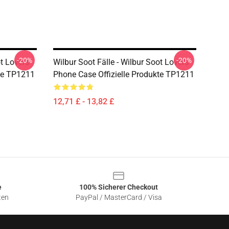
-20%
-20%
ot Lovers
Wilbur Soot Fälle - Wilbur Soot Lovers
kte TP1211
Phone Case Offizielle Produkte TP1211
12,71 £ - 13,82 £
e
100% Sicherer Checkout
ten
PayPal / MasterCard / Visa