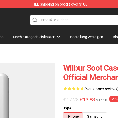
FREE
shipping on orders over $100
tore
op
Nach Kategorie einkaufen
Bestellung verfolgen
Bl
Wilbur Soot Cas
Official Mercha
(5 customer reviews
£17.28
£13.83
-20%
$17.50
Type
iPhone
Samsung