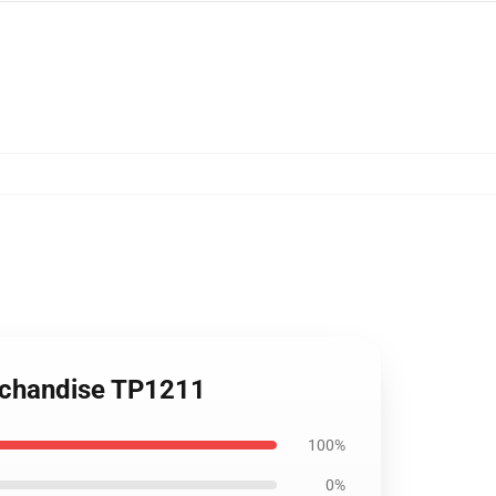
erchandise TP1211
100%
0%