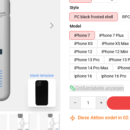
Style
PC black frosted shell
RPC 
Model
iPhone 7
iPhone 7 Plus
iPhone XS
iPhone XS Max
iPhone 12
iPhone 12 Mini
iPhone 13 Pro
iPhone 13 
iPhone 14 Pro Max
iPhone
blank template
iphone 16
iphone 16 Pro
Größentabelle anzeigen
Quantity
Diese Aktion endet in
02