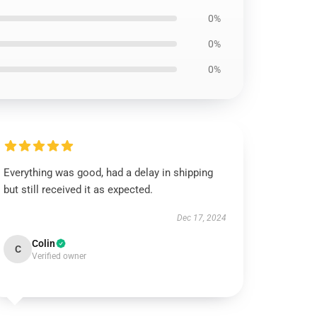
0%
0%
0%
Everything was good, had a delay in shipping
but still received it as expected.
Dec 17, 2024
Colin
C
Verified owner