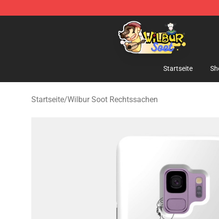
Wilbur Soot Shop - Official Wilbur Soot Merchandise S
Startseite
Sh
Startseite
/
Wilbur Soot Rechtssachen