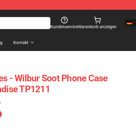
Kundenservice
Warenkorb anzeigen
og
Kontakt
es - Wilbur Soot Phone Case
ndise TP1211
)