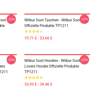
-20%
-20%
Soot
Wilbur Soot Taschen - Wilbur Soot Tote
kte
Offizielle Produkte TP1211
19,71 £ - 23,66 £
-20%
-20%
Wilbur Soot Hoodies - Wilbur Soot
ers
Lovers Hoodie Offizielle Produkte
P1211
TP1211
33,93 £ - 39,46 £