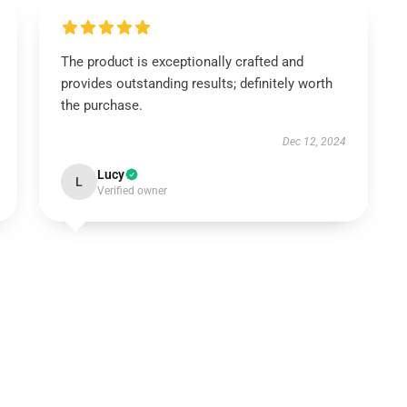
The product is exceptionally crafted and
provides outstanding results; definitely worth
the purchase.
Dec 12, 2024
Lucy
L
Verified owner