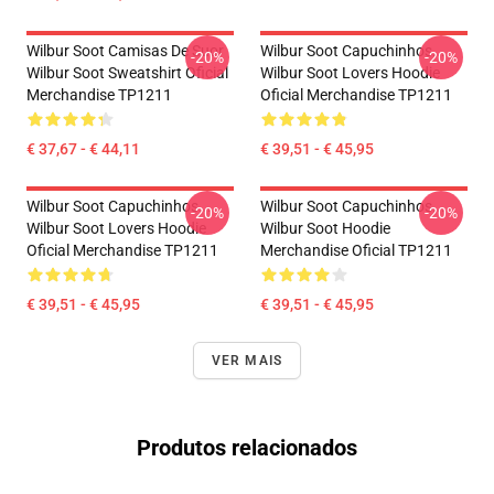
Wilbur Soot Camisas De Suor
Wilbur Soot Capuchinhos...
-20%
-20%
Wilbur Soot Sweatshirt Oficial
Wilbur Soot Lovers Hoodie
Merchandise TP1211
Oficial Merchandise TP1211
€ 37,67 - € 44,11
€ 39,51 - € 45,95
Wilbur Soot Capuchinhos...
Wilbur Soot Capuchinhos...
-20%
-20%
Wilbur Soot Lovers Hoodie
Wilbur Soot Hoodie
Oficial Merchandise TP1211
Merchandise Oficial TP1211
€ 39,51 - € 45,95
€ 39,51 - € 45,95
VER MAIS
Produtos relacionados