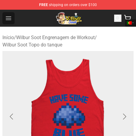
FREE
shipping on orders over $100
Wilbur Soot Shop - Official Wilbur Soot Merchandise Stor
Open menu
Início
/
Wilbur Soot Engrenagem de Workout
/
Wilbur Soot Topo do tanque