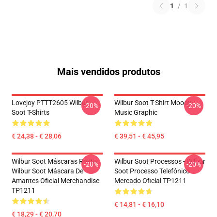
1
/
1
Mais vendidos produtos
Lovejoy PTTT2605 Wilbur
Wilbur Soot T-Shirt Moody
-20%
-20%
Soot T-Shirts
Music Graphic
€ 24,38 - € 28,06
€ 39,51 - € 45,95
Wilbur Soot Máscaras Rosto
Wilbur Soot Processos - Wilbur
-20%
-20%
Wilbur Soot Máscara De
Soot Processo Telefónico
Amantes Oficial Merchandise
Mercado Oficial TP1211
TP1211
€ 14,81 - € 16,10
€ 18,29 - € 20,70