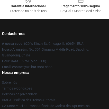
Garantia internacional
Pagamento 100% seguro
Oferecido no país de uso
PayPal / MasterCard / Visa
Contacte-nos
A nossa sede
: 620 W Kinzie St, Chicago, IL 60654, EUA
Nosso Armazém
: No. 351, Xingang Middle Road, Baoding,
Guangdong, China
Hour
: 9AM – 5PM (Mon – Fri)
Email
: contact@wilbur-soot.shop
Nossa empresa
Sobre nós
Termos e Condições
Políticas de privacidade
DMCA - Política de Direitos Autorais
CA SB657: Lei de Transparência de Cadeia de Suprimentos