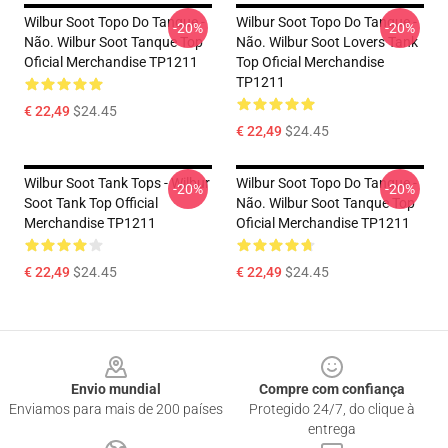
Wilbur Soot Topo Do Tanque -
Wilbur Soot Topo Do Tanque -
-20%
-20%
Não. Wilbur Soot Tanque Top
Não. Wilbur Soot Lovers Tank
Oficial Merchandise TP1211
Top Oficial Merchandise
TP1211
€ 22,49
$24.45
€ 22,49
$24.45
Wilbur Soot Tank Tops - Wilbur
Wilbur Soot Topo Do Tanque -
-20%
-20%
Soot Tank Top Official
Não. Wilbur Soot Tanque Top
Merchandise TP1211
Oficial Merchandise TP1211
€ 22,49
$24.45
€ 22,49
$24.45
Footer
Envio mundial
Compre com confiança
Enviamos para mais de 200 países
Protegido 24/7, do clique à
entrega