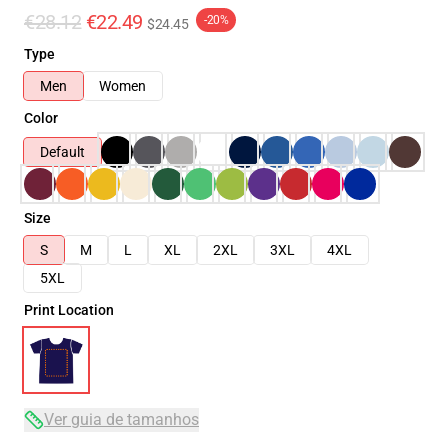
€28.12
€22.49
-20%
$24.45
Type
Men
Women
Color
Default
Size
S
M
L
XL
2XL
3XL
4XL
5XL
Print Location
Ver guia de tamanhos