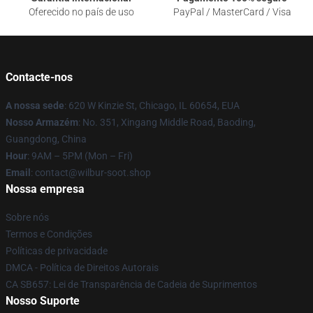
Oferecido no país de uso
PayPal / MasterCard / Visa
Contacte-nos
A nossa sede
: 620 W Kinzie St, Chicago, IL 60654, EUA
Nosso Armazém
: No. 351, Xingang Middle Road, Baoding,
Guangdong, China
Hour
: 9AM – 5PM (Mon – Fri)
Email
: contact@wilbur-soot.shop
Nossa empresa
Sobre nós
Termos e Condições
Políticas de privacidade
DMCA - Política de Direitos Autorais
CA SB657: Lei de Transparência de Cadeia de Suprimentos
Nosso Suporte