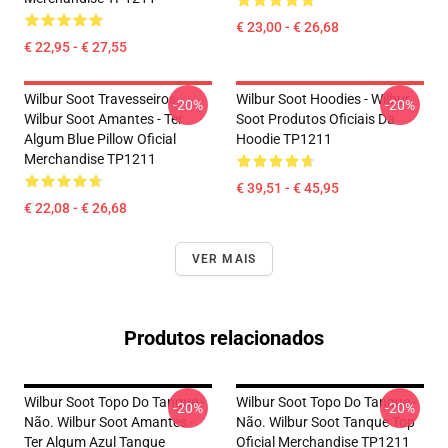
€ 23,00 - € 26,68
€ 22,95 - € 27,55
Wilbur Soot Travesseiros...
Wilbur Soot Hoodies - Wilbur
-20%
-20%
Wilbur Soot Amantes - Ter
Soot Produtos Oficiais Da
Algum Blue Pillow Oficial
Hoodie TP1211
Merchandise TP1211
€ 39,51 - € 45,95
€ 22,08 - € 26,68
VER MAIS
Produtos relacionados
Wilbur Soot Topo Do Tanque -
Wilbur Soot Topo Do Tanque -
-20%
-20%
Não. Wilbur Soot Amantes -
Não. Wilbur Soot Tanque Top
Ter Algum Azul Tanque
Oficial Merchandise TP1211