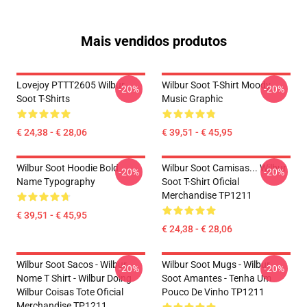
Mais vendidos produtos
Lovejoy PTTT2605 Wilbur
Wilbur Soot T-Shirt Moody
-20%
-20%
Soot T-Shirts
Music Graphic
€ 24,38 - € 28,06
€ 39,51 - € 45,95
Wilbur Soot Hoodie Bold
Wilbur Soot Camisas... Wilbur
-20%
-20%
Name Typography
Soot T-Shirt Oficial
Merchandise TP1211
€ 39,51 - € 45,95
€ 24,38 - € 28,06
Wilbur Soot Sacos - Wilbur
Wilbur Soot Mugs - Wilbur
-20%
-20%
Nome T Shirt - Wilbur Doing
Soot Amantes - Tenha Um
Wilbur Coisas Tote Oficial
Pouco De Vinho TP1211
Merchandise TP1211