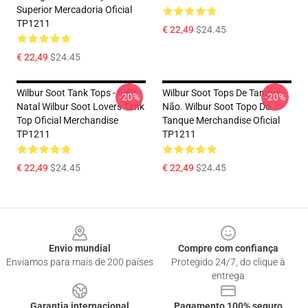
Superior Mercadoria Oficial
TP1211
€ 22,49
$24.45
€ 22,49
$24.45
Wilbur Soot Tank Tops - Feliz
Wilbur Soot Tops De Tanque -
-20%
-20%
Natal Wilbur Soot Lovers Tank
Não. Wilbur Soot Topo Do
Top Oficial Merchandise
Tanque Merchandise Oficial
TP1211
TP1211
€ 22,49
$24.45
€ 22,49
$24.45
Footer
Envio mundial
Compre com confiança
Enviamos para mais de 200 países
Protegido 24/7, do clique à
entrega
Garantia internacional
Pagamento 100% seguro