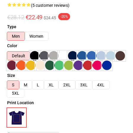
(5 customer reviews)
€28.12
€22.49
-20%
$24.45
Type
Men
Women
Color
Default
Size
S
M
L
XL
2XL
3XL
4XL
5XL
Print Location