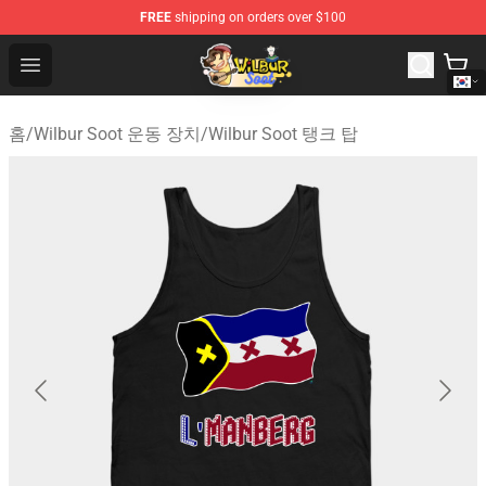
FREE
shipping on orders over $100
Wilbur Soot Shop - Official Wilbur Soot Merchandise Stor
Open menu
홈
/
Wilbur Soot 운동 장치
/
Wilbur Soot 탱크 탑