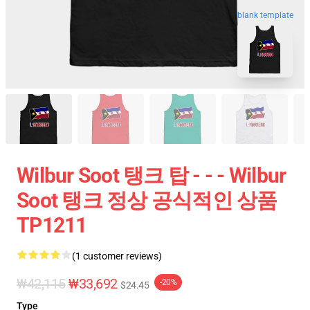
blank template
Wilbur Soot 탱크 탑 - - - Wilbur
Soot 탱크 정상 공식적인 상품
TP1211
(1 customer reviews)
₩42,115
₩33,692
-20%
$24.45
Type