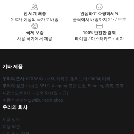
전 세계 배송
안심하고 쇼핑하세요
200개 이상의 국가로 배송
클릭에서 배송까지 24/7 보호
국제 보증
100% 안전한 결제
사용 국가에서 제공
페이팔 / 마스터카드 / 비자
기타 제품
우리의 본사
: 620 W Kinzie St, 시카고, 일리노이 60654, 미국
우리의 창고
: 아니오 351의 Xingang 중간 도로, Baoding, 광동, 중국
시간 :
: 오전 9시 ~ 오후 5시 (월 ~ 금)
이름 *
: 연락처@wilbur-soot.shop
우리의 회사
제품 정보
이용 약관
개인 정보 정책