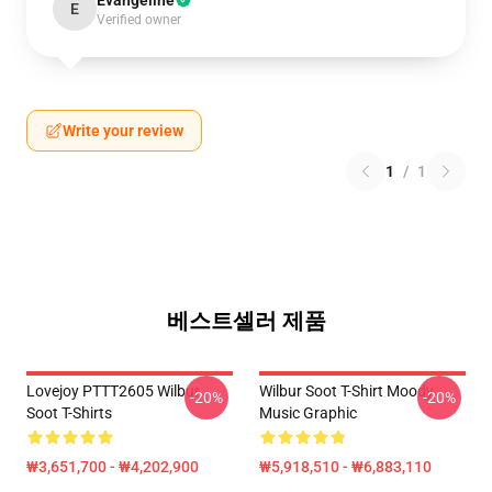
Evangeline
E
Verified owner
Write your review
1
/
1
베스트셀러 제품
Lovejoy PTTT2605 Wilbur
Wilbur Soot T-Shirt Moody
-20%
-20%
Soot T-Shirts
Music Graphic
₩3,651,700 - ₩4,202,900
₩5,918,510 - ₩6,883,110