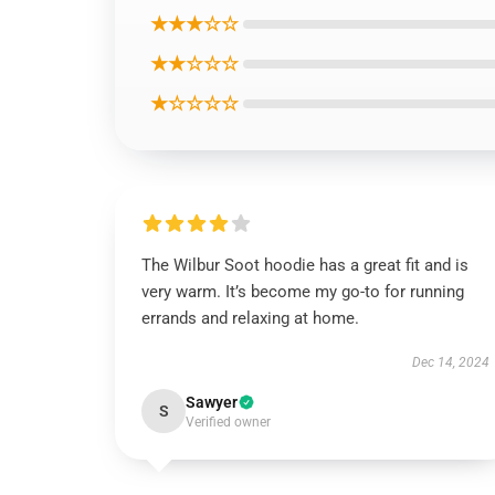
★★★☆☆
★★☆☆☆
★☆☆☆☆
The Wilbur Soot hoodie has a great fit and is
very warm. It’s become my go-to for running
errands and relaxing at home.
Dec 14, 2024
Sawyer
S
Verified owner