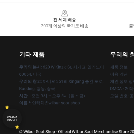
Footer
전 세계 배송
200개 이상의 국가로 배송
클
기타 제품
우리의 
우리의 본사
: 620 W Kinzie St, 시카고, 일리노이
제품 정보
60654, 미국
이용 약관
우리의 창고
: 아니오 351의 Xingang 중간 도로,
개인 정보 정
Baoding, 광동, 중국
DMCA - 저
시간 :
: 오전 9시 ~ 오후 5시 (월 ~ 금)
모델 번호: 
이름 *
: 연락처@wilbur-soot.shop
UNLOCK
10% OFF
© Wilbur Soot Shop - Official Wilbur Soot Merchandise Store 20