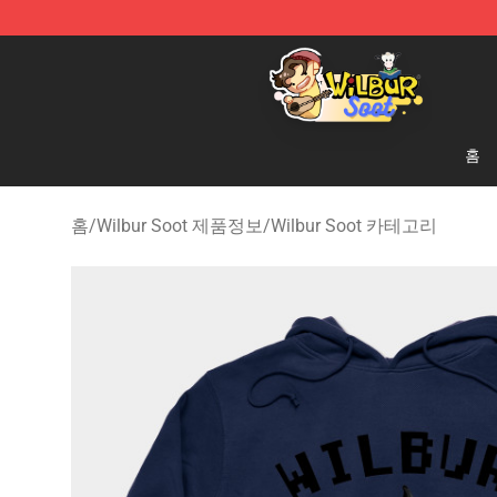
Wilbur Soot Shop - Official Wilbur Soot Merchandise S
홈
홈
/
Wilbur Soot 제품정보
/
Wilbur Soot 카테고리