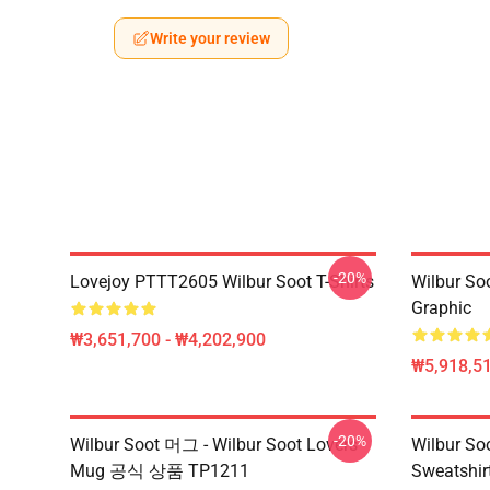
Write your review
-20%
Lovejoy PTTT2605 Wilbur Soot T-Shirts
Wilbur So
Graphic
₩3,651,700 - ₩4,202,900
₩5,918,51
-20%
Wilbur Soot 머그 - Wilbur Soot Lovers
Wilbur Soo
Mug 공식 상품 TP1211
Sweatshir