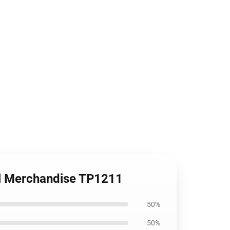
ial Merchandise TP1211
50%
50%