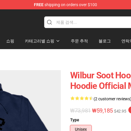
FREE
shipping on orders over $100
tore
쇼핑
카테고리별 쇼핑
주문 추적
블로그
연락
Wilbur Soot Hoo
Hoodie Official
(2 customer reviews
₩73,981
₩59,185
$42.95
Type
Unisex