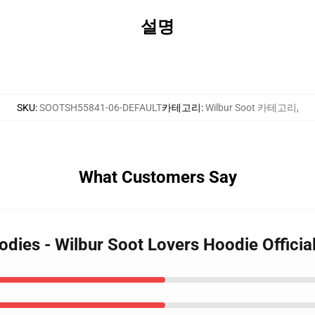
설명
SKU
:
SOOTSH55841-06-DEFAULT
카테고리
:
Wilbur Soot 카테고리
,
What Customers Say
oodies - Wilbur Soot Lovers Hoodie Offic