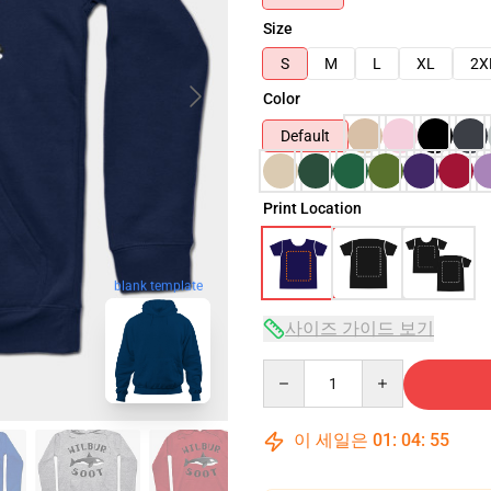
Size
S
M
L
XL
2X
Color
Default
Print Location
blank template
사이즈 가이드 보기
Quantity
이 세일은
01
:
04
:
54