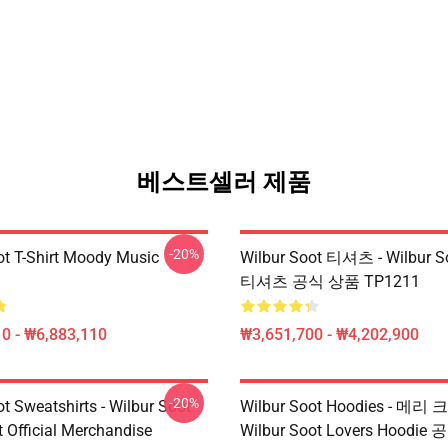
베스트셀러 제품
-20%
ot T-Shirt Moody Music
Wilbur Soot 티셔츠 - Wilbur S
티셔츠 공식 상품 TP1211
0 - ₩6,883,110
₩3,651,700 - ₩4,202,900
-20%
t Sweatshirts - Wilbur Soot
Wilbur Soot Hoodies - 
t Official Merchandise
Wilbur Soot Lovers Hoodi