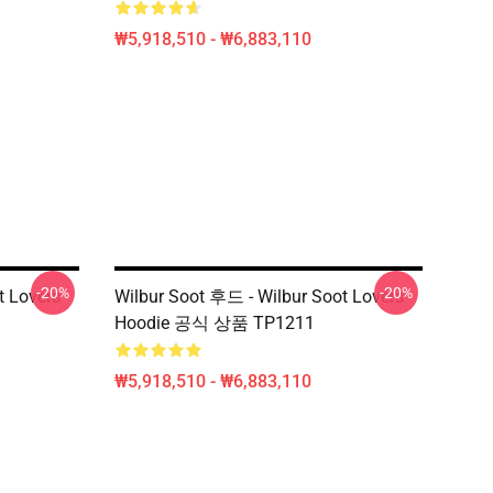
₩5,918,510 - ₩6,883,110
-20%
-20%
t Lovers
Wilbur Soot 후드 - Wilbur Soot Lovers
Hoodie 공식 상품 TP1211
₩5,918,510 - ₩6,883,110