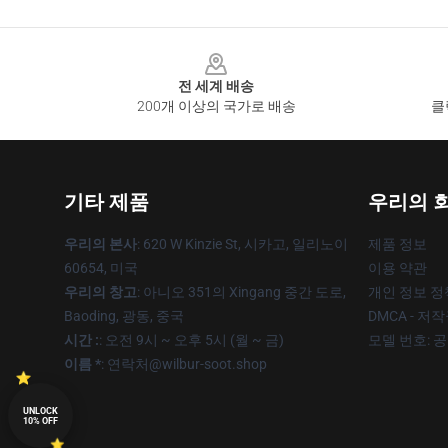
Footer
전 세계 배송
200개 이상의 국가로 배송
클
기타 제품
우리의 
우리의 본사
: 620 W Kinzie St, 시카고, 일리노이
제품 정보
60654, 미국
이용 약관
우리의 창고
: 아니오 351의 Xingang 중간 도로,
개인 정보 정
Baoding, 광동, 중국
DMCA - 저
시간 :
: 오전 9시 ~ 오후 5시 (월 ~ 금)
모델 번호: 
이름 *
: 연락처@wilbur-soot.shop
UNLOCK
10% OFF