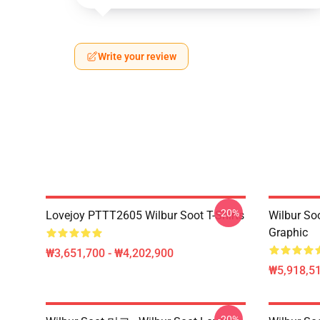
Write your review
-20%
Lovejoy PTTT2605 Wilbur Soot T-Shirts
Wilbur So
Graphic
₩3,651,700 - ₩4,202,900
₩5,918,51
-20%