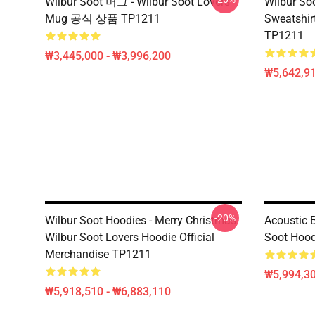
Wilbur Soot 머그 - Wilbur Soot Lovers
Wilbur Soo
Mug 공식 상품 TP1211
Sweatshir
TP1211
₩3,445,000 - ₩3,996,200
₩5,642,91
-20%
Wilbur Soot Hoodies - Merry Christmas
Acoustic 
Wilbur Soot Lovers Hoodie Official
Soot Hood
Merchandise TP1211
₩5,994,3
₩5,918,510 - ₩6,883,110