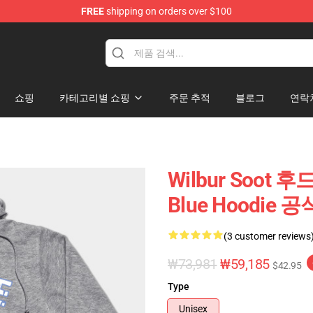
FREE
shipping on orders over $100
tore
쇼핑
카테고리별 쇼핑
주문 추적
블로그
연락
Wilbur Soot 후
Blue Hoodie 
(3 customer reviews
₩73,981
₩59,185
$42.95
Type
Unisex