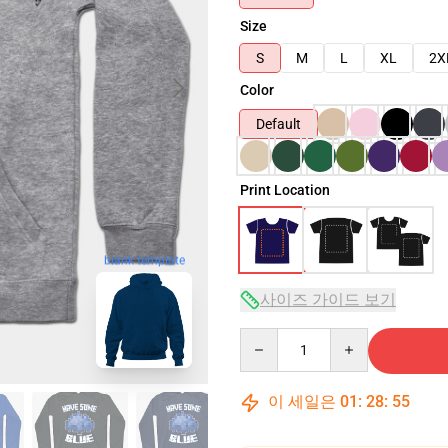
Size
S
M
L
XL
2X
Color
Default
Print Location
blank template
사이즈 가이드 보기
Quantity
이 세일은
01
:
28
:
54