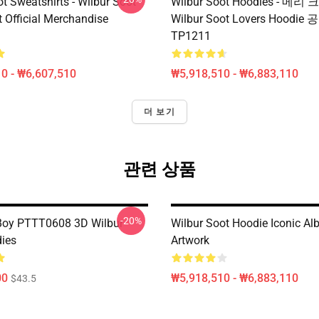
t Sweatshirts - Wilbur Soot
Wilbur Soot Hoodies - 
t Official Merchandise
Wilbur Soot Lovers Hoodi
TP1211
0 - ₩6,607,510
₩5,918,510 - ₩6,883,110
더 보기
관련 상품
-20%
Boy PTTT0608 3D Wilbur
Wilbur Soot Hoodie Iconic A
ies
Artwork
00
₩5,918,510 - ₩6,883,110
$43.5