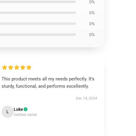
0%
0%
0%
0%
This product meets all my needs perfectly. It’s
sturdy, functional, and performs excellently.
Dec 14, 2024
Luke
L
Verified owner