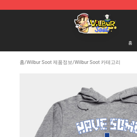
Wilbur Soot Shop - Official Wilbur Soot Merchandise S
홈
홈
/
Wilbur Soot 제품정보
/
Wilbur Soot 카테고리