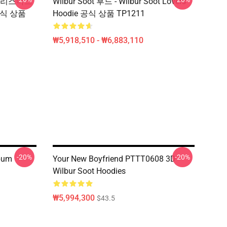
메리 크리스마스
Wilbur Soot 후드 - Wilbur Soot Lovers
e 공식 상품
Hoodie 공식 상품 TP1211
₩5,918,510 - ₩6,883,110
-20%
-20%
lbum
Your New Boyfriend PTTT0608 3D
Wilbur Soot Hoodies
₩5,994,300
$43.5