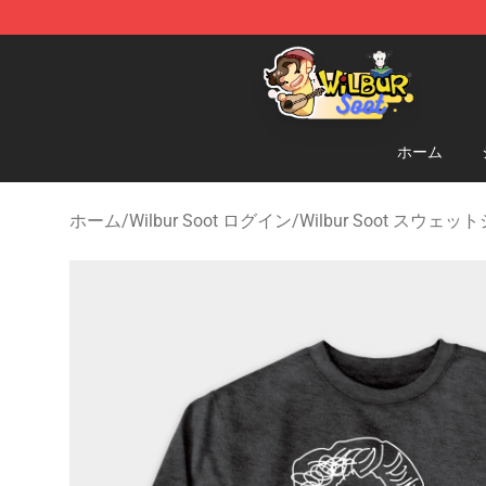
Wilbur Soot Shop - Official Wilbur Soot Merchandise S
ホーム
ホーム
/
Wilbur Soot ログイン
/
Wilbur Soot スウェッ