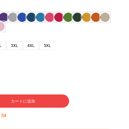
L
3XL
4XL
5XL
カートに追加
:
53