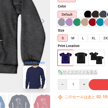
Color
Default
Size
S
M
L
XL
2X
Print Location
blank template
サイズガイドを見る
Quantity
このセールはあと
02
:
10