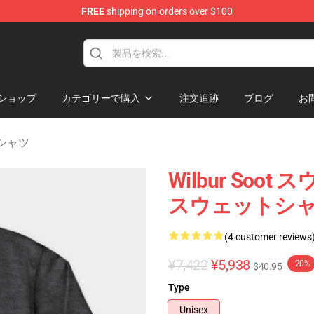
FREE
shipping on orders over $100
tore
ショップ
カテゴリーで購入
注文追跡
ブログ
お
トシャツ
Wilbur Soot 
スウェットシャツ
(4 customer reviews
¥7,422
¥5,938
-20%
$40.95
Type
Unisex