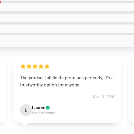
The product fulfills its promises perfectly; it's a
trustworthy option for anyone.
Dec 13, 2024
Lauren
L
Verified owner