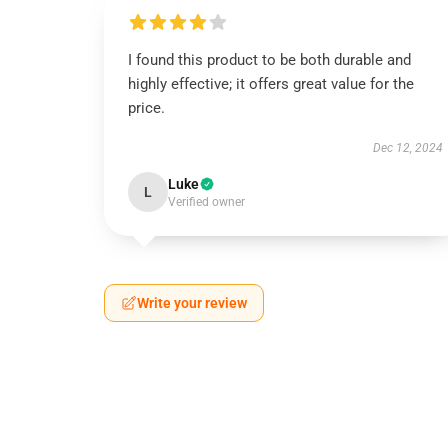
I found this product to be both durable and
highly effective; it offers great value for the
price.
Dec 12, 2024
Luke
L
Verified owner
Write your review