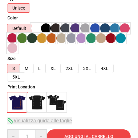
Unisex
Color
Default
Size
S
M
L
XL
2XL
3XL
4XL
5XL
Print Location
Visualizza guida alle taglie
Quantity
AGGIUNGI AL CARRELLO