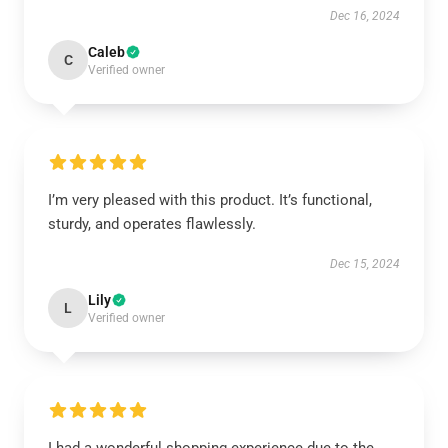
Dec 16, 2024
Caleb
C
Verified owner
I’m very pleased with this product. It’s functional,
sturdy, and operates flawlessly.
Dec 15, 2024
Lily
L
Verified owner