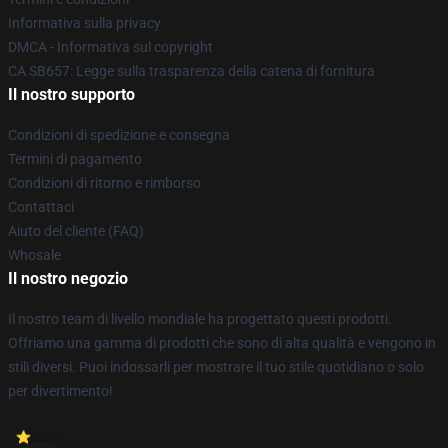
Informativa sulla privacy
DMCA - Informativa sul copyright
CA SB657: Legge sulla trasparenza della catena di fornitura
Il nostro supporto
Condizioni di spedizione e consegna
Termini di pagamento
Condizioni di ritorno e rimborso
Contattaci
Aiuto del cliente (FAQ)
Whosale
Il nostro negozio
Il nostro team di livello mondiale ha progettato questi prodotti.
Offriamo una gamma di prodotti che sono di alta qualità e vengono in
stili diversi. Puoi indossarli per mostrare il tuo stile quotidiano o solo
per divertimento!