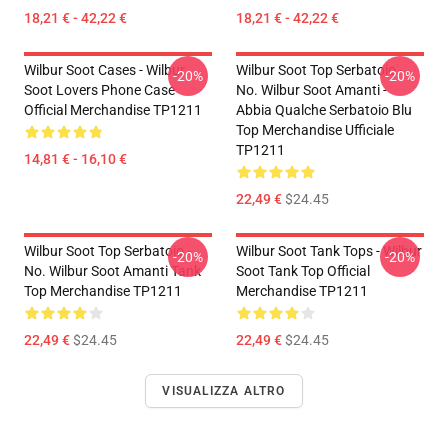
18,21 € - 42,22 €
18,21 € - 42,22 €
Wilbur Soot Cases - Wilbur
Wilbur Soot Top Serbatoio -
-20%
-20%
Soot Lovers Phone Case
No. Wilbur Soot Amanti -
Official Merchandise TP1211
Abbia Qualche Serbatoio Blu
Top Merchandise Ufficiale
TP1211
14,81 € - 16,10 €
22,49 €
$24.45
Wilbur Soot Top Serbatoio -
Wilbur Soot Tank Tops - Wilbur
-20%
-20%
No. Wilbur Soot Amanti Tank
Soot Tank Top Official
Top Merchandise TP1211
Merchandise TP1211
22,49 €
$24.45
22,49 €
$24.45
VISUALIZZA ALTRO