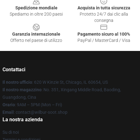
Spedizione mondiale
Acquista in tutta sicurezza
Spediamo in oltre 200 paesi
Protetto 24/7 dai clic alla
consegna
Garanzia internazionale
Pagamento sicuro al 100%
Offerto nel paese di utilizzo
PayPal / MasterCard / Visa
Contattaci
Il nostro ufficio
: 620 W Kinzie St, Chicago, IL 60654, US
Il nostro magazzino
: No. 351, Xingang Middle Road, Baoding,
Guangdong, Cina
Orario
: 9AM – 5PM (Mon – Fri)
Email
: contact@wilbur-soot.shop
La nostra azienda
Su di noi
Termini e condizioni