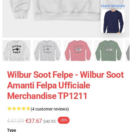
blank template
Wilbur Soot Felpe - Wilbur Soot
Amanti Felpa Ufficiale
Merchandise TP1211
(4 customer reviews)
€47.09
€37.67
-20%
$40.95
Type