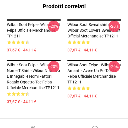
Prodotti correlati
Wilbur Soot Felpe - Wilbur Soot
Wilbur Soot Sweatshirts -
-20%
-20%
Felpa Ufficiale Merchandise
Wilbur Soot Lovers Sweatshirt
TP1211
Official Merchandise TP1211
37,67 € - 44,11 €
37,67 € - 44,11 €
Wilbur Soot Felpe - Wilbur
Wilbur Soot Felpe - Wilbur Soot
-20%
-20%
Nome T Shirt - Wilbur Nutritivo
Amanti - Avere Un Po 'di Blu
E Innegabile Nomi Fattori
Felpa Ufficiale Merchandise
Regalo Oggetto Tee Felpa
TP1211
Ufficiale Merchandise TP1211
37,67 € - 44,11 €
37,67 € - 44,11 €
Footer