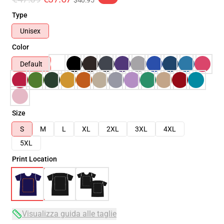
$40.95
Type
Unisex
Color
Default
Size
S
M
L
XL
2XL
3XL
4XL
5XL
Print Location
Visualizza guida alle taglie