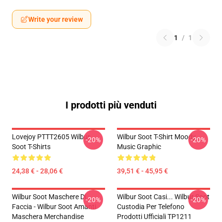
Write your review
1
/
1
I prodotti più venduti
Lovejoy PTTT2605 Wilbur
Wilbur Soot T-Shirt Moody
-20%
-20%
Soot T-Shirts
Music Graphic
24,38 € - 28,06 €
39,51 € - 45,95 €
Wilbur Soot Maschere Di
Wilbur Soot Casi... Wilbur Soot
-20%
-20%
Faccia - Wilbur Soot Amanti
Custodia Per Telefono
Maschera Merchandise
Prodotti Ufficiali TP1211