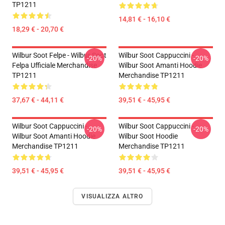
TP1211
14,81 € - 16,10 €
18,29 € - 20,70 €
Wilbur Soot Felpe - Wilbur Soot
Wilbur Soot Cappuccini -
-20%
-20%
Felpa Ufficiale Merchandise
Wilbur Soot Amanti Hoodie
TP1211
Merchandise TP1211
37,67 € - 44,11 €
39,51 € - 45,95 €
Wilbur Soot Cappuccini -
Wilbur Soot Cappuccini -
-20%
-20%
Wilbur Soot Amanti Hoodie
Wilbur Soot Hoodie
Merchandise TP1211
Merchandise TP1211
39,51 € - 45,95 €
39,51 € - 45,95 €
VISUALIZZA ALTRO