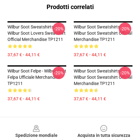
Prodotti correlati
Wilbur Soot Sweatshirts -
Wilbur Soot Sweatshirts -
-20%
-20%
Wilbur Soot Lovers Sweatshirt
Wilbur Soot Sweatshirt Official
Official Merchandise TP1211
Merchandise TP1211
37,67 € - 44,11 €
37,67 € - 44,11 €
Wilbur Soot Felpe - Wilbur Soot
Wilbur Soot Sweatshirts -
-20%
-20%
Felpa Ufficiale Merchandise
Wilbur Soot Sweatshirt Official
TP1211
Merchandise TP1211
37,67 € - 44,11 €
37,67 € - 44,11 €
Footer
Spedizione mondiale
Acquista in tutta sicurezza