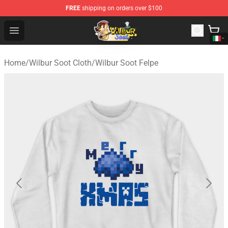
FREE
shipping on orders over $100
Wilbur Soot Shop - Official Wilbur Soot Merchandise Stor
Open menu
Home
/
Wilbur Soot Cloth
/
Wilbur Soot Felpe