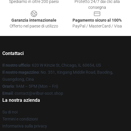
Spediamo in oltre 200 paesi
Protetto 24/7 dai clic alla
consegna
Garanzia internazionale
Pagamento sicuro al 100%
Offerto nel paese di utilizzo
PayPal / MasterCard / Visa
Contattaci
Il nostro ufficio
: 620 W Kinzie St, Chicago, IL 60654, US
Il nostro magazzino
: No. 351, Xingang Middle Road, Baoding,
Guangdong, Cina
Orario
: 9AM – 5PM (Mon – Fri)
Email
: contact@wilbur-soot.shop
La nostra azienda
Su di noi
Termini e condizioni
Informativa sulla privacy