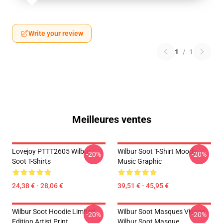
Write your review
1
/
1
Meilleures ventes
Lovejoy PTTT2605 Wilbur
Wilbur Soot T-Shirt Moody
-20%
-20%
Soot T-Shirts
Music Graphic
24,38 € - 28,06 €
39,51 € - 45,95 €
Wilbur Soot Hoodie Limited
Wilbur Soot Masques Visage -
-20%
-20%
Edition Artist Print
Wilbur Soot Masque