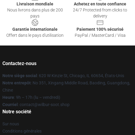
Livraison mondiale
Achetez en toute confiance
Nous livrons dans plus de 200
24/7 Protected from clicks to
pays
delivery
Garantie internationale
Paiement 100% sécurisé
Offert dans le pays d'utilisation
PayPal / MasterCard / Visa
Contactez-nous
Notre siège social
: 620 W Kinzie St, Chicago, IL 60654, États-Unis
Notre entrepôt
: No 351, Xingang Middle Road, Baoding, Guangdong,
Chine
Heure
: 9h – 17h (lu – vendredi)
Courriel
: contact@wilbur-soot.shop
Notre société
Sur nous
Conditions générales