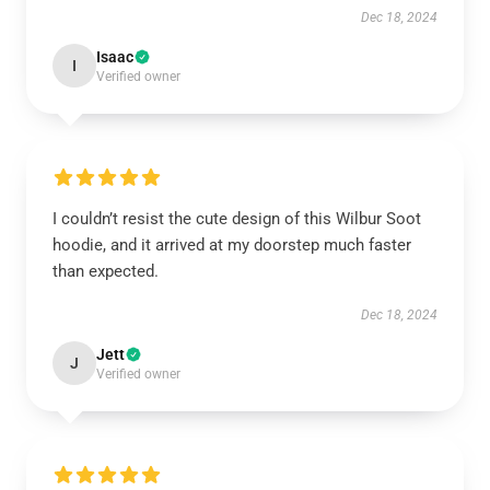
Dec 18, 2024
Isaac
I
Verified owner
I couldn’t resist the cute design of this Wilbur Soot
hoodie, and it arrived at my doorstep much faster
than expected.
Dec 18, 2024
Jett
J
Verified owner