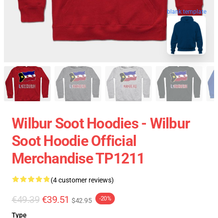
blank template
Wilbur Soot Hoodies - Wilbur
Soot Hoodie Official
Merchandise TP1211
(4 customer reviews)
€49.39
€39.51
-20%
$42.95
Type