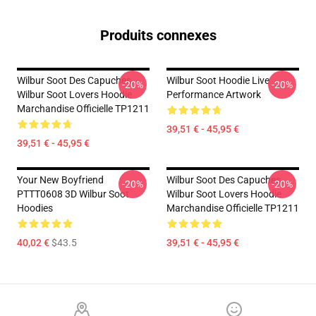
Produits connexes
Wilbur Soot Des Capuches...
Wilbur Soot Hoodie Live
-20%
-20%
Wilbur Soot Lovers Hoodie
Performance Artwork
Marchandise Officielle TP1211
39,51 € - 45,95 €
39,51 € - 45,95 €
Your New Boyfriend
Wilbur Soot Des Capuches...
-20%
-20%
PTTT0608 3D Wilbur Soot
Wilbur Soot Lovers Hoodie
Hoodies
Marchandise Officielle TP1211
40,02 €
$43.5
39,51 € - 45,95 €
Footer