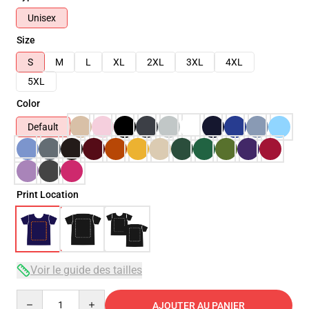
Unisex
Size
S
M
L
XL
2XL
3XL
4XL
5XL
Color
Default
Print Location
Voir le guide des tailles
Quantity
AJOUTER AU PANIER