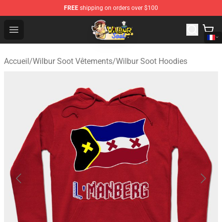
FREE
shipping on orders over $100
Wilbur Soot Shop - Official Wilbur Soot Merchandise Stor
Open menu
Accueil
/
Wilbur Soot Vêtements
/
Wilbur Soot Hoodies