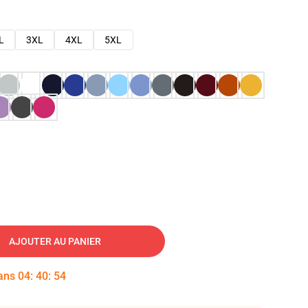
L
3XL
4XL
5XL
AJOUTER AU PANIER
dans
04
:
40
:
53