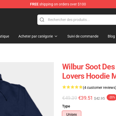
FREE
shipping on orders over $100
tore
tique
Acheter par catégorie
Suivi de commande
Blog
Wilbur Soot Des
Lovers Hoodie M
(4 customer reviews
€49.39
€39.51
-20%
$42.95
Type
Unisex