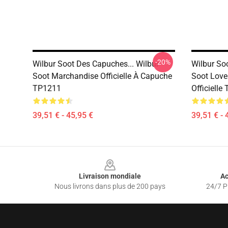
-20%
Wilbur Soot Des Capuches... Wilbur
Wilbur So
Soot Marchandise Officielle À Capuche
Soot Love
TP1211
Officielle
39,51 € - 45,95 €
39,51 € - 
Footer
Livraison mondiale
Ac
Nous livrons dans plus de 200 pays
24/7 Pr