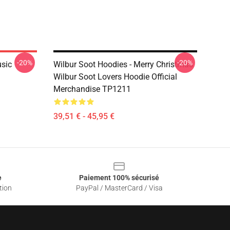
-20%
-20%
usic
Wilbur Soot Hoodies - Merry Christmas
Wilbur Soot Lovers Hoodie Official
Merchandise TP1211
39,51 € - 45,95 €
e
Paiement 100% sécurisé
tion
PayPal / MasterCard / Visa