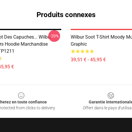
Produits connexes
-20%
ot Des Capuches... Wilbur
Wilbur Soot T-Shirt Moody M
rs Hoodie Marchandise
Graphic
 TP1211
39,51 € - 45,95 €
45,95 €
hetez en toute confiance
Garantie international
otected from clicks to delivery
Offert dans le pays d'utilisa