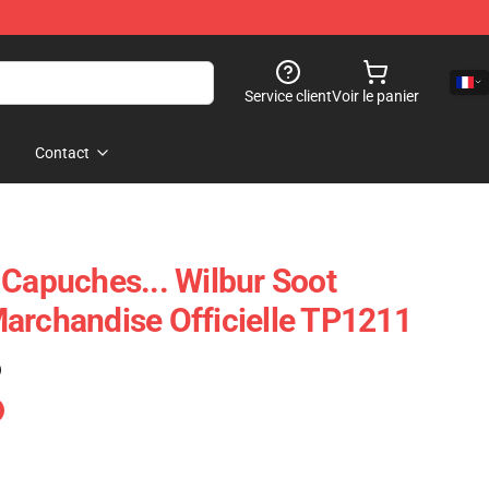
Service client
Voir le panier
Contact
 Capuches... Wilbur Soot
archandise Officielle TP1211
)