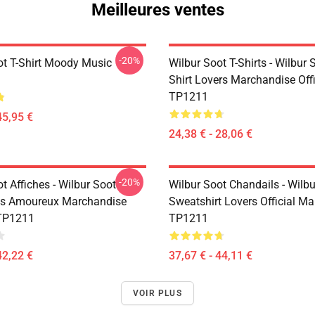
Meilleures ventes
-20%
ot T-Shirt Moody Music
Wilbur Soot T-Shirts - Wilbur 
Shirt Lovers Marchandise Offi
TP1211
45,95 €
24,38 € - 28,06 €
-20%
t Affiches - Wilbur Soot
Wilbur Soot Chandails - Wilbu
es Amoureux Marchandise
Sweatshirt Lovers Official M
 TP1211
TP1211
42,22 €
37,67 € - 44,11 €
VOIR PLUS