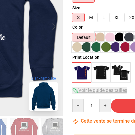
Size
S
M
L
XL
2X
Color
Default
Print Location
blank template
Voir le guide des tailles
Quantity
Cette vente se termine 