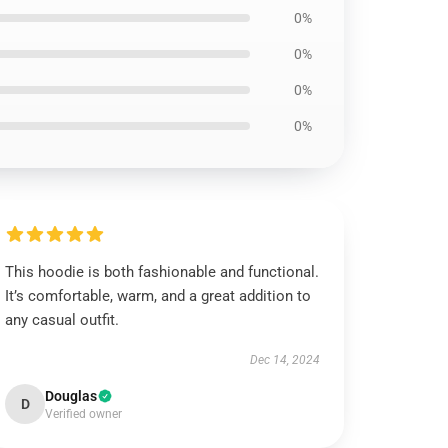
0%
0%
0%
0%
This hoodie is both fashionable and functional.
It’s comfortable, warm, and a great addition to
any casual outfit.
Dec 14, 2024
Douglas
D
Verified owner