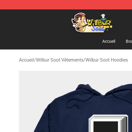
Wilbur Soot Shop - Official Wilbur Soot Merchandise S
Accueil
Bou
Accueil
/
Wilbur Soot Vêtements
/
Wilbur Soot Hoodies