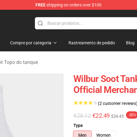
FREE
shipping on orders over $100
tore
Compre por categoria
Rastreamento de pedido
Blog
ot Topo do tanque
Wilbur Soot Tan
Official Mercha
(2 customer reviews
€28.12
€22.49
-20%
$24.45
Type
Men
Women