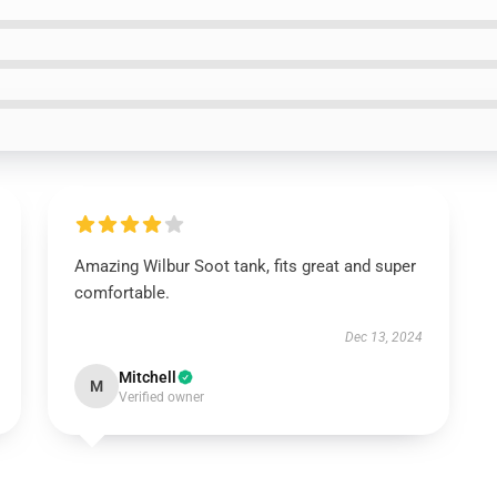
Amazing Wilbur Soot tank, fits great and super
comfortable.
Dec 13, 2024
Mitchell
M
Verified owner