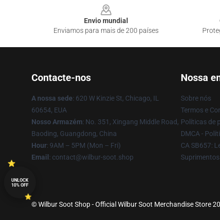
Envio mundial
Enviamos para mais de 200 países
Prote
Contacte-nos
Nossa e
A nossa sede
: 620 W Kinzie St, Chicago, IL
Sobre nós
60654, EUA
Termos e Co
Nosso Armazém
: No. 351, Xingang Middle Road,
Políticas de 
Baoding, Guangdong, China
DMCA - Políti
Hour
: 9AM – 5PM (Mon – Fri)
CA SB657: Le
Email
: contact@wilbur-soot.shop
Suprimentos
UNLOCK
10% OFF
© Wilbur Soot Shop - Official Wilbur Soot Merchandise Store 20