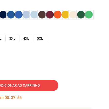
L
3XL
4XL
5XL
ADICIONAR AO CARRINHO
 em
00
:
37
:
54