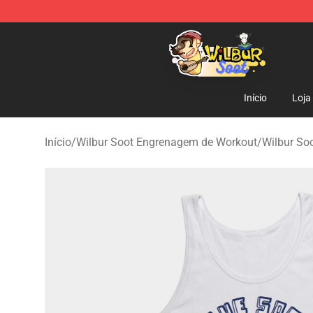
Wilbur Soot Shop - Official Wilbur Soot Merchandise S
Início
Loja
Início
/
Wilbur Soot Engrenagem de Workout
/
Wilbur So