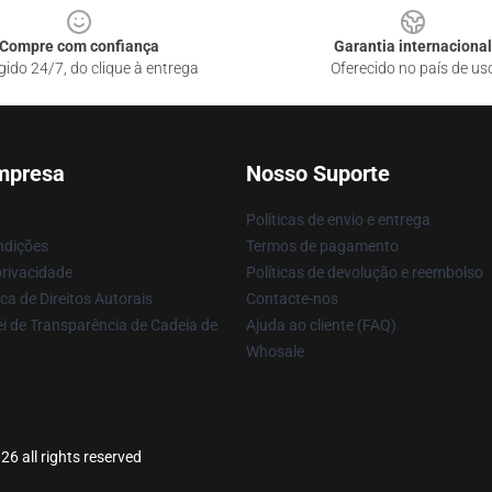
Compre com confiança
Garantia internacional
gido 24/7, do clique à entrega
Oferecido no país de us
mpresa
Nosso Suporte
Políticas de envio e entrega
ndições
Termos de pagamento
privacidade
Políticas de devolução e reembolso
ca de Direitos Autorais
Contacte-nos
i de Transparência de Cadeia de
Ajuda ao cliente (FAQ)
Whosale
26 all rights reserved