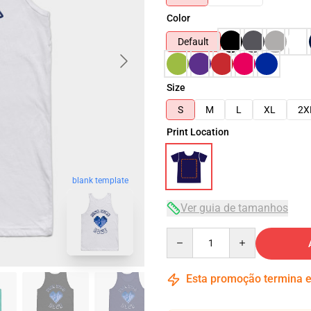
Color
Default
Size
S
M
L
XL
2X
Print Location
blank template
Ver guia de tamanhos
Quantity
Esta promoção termina