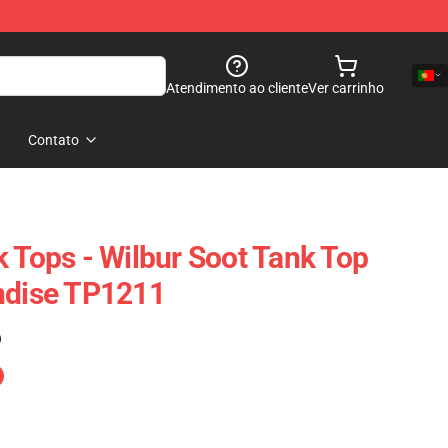
Atendimento ao cliente
Ver carrinho
Contato
k Tops - Wilbur Soot Tank Top
ndise TP1211
)