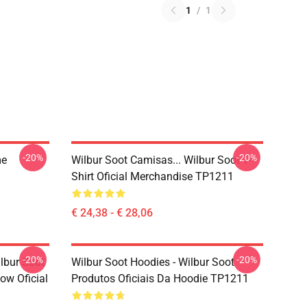
1
/
1
-20%
-20%
me
Wilbur Soot Camisas... Wilbur Soot T-
Shirt Oficial Merchandise TP1211
€ 24,38 - € 28,06
-20%
-20%
ilbur Soot
Wilbur Soot Hoodies - Wilbur Soot
ow Oficial
Produtos Oficiais Da Hoodie TP1211