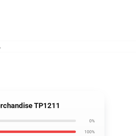
,
Merchandise TP1211
0%
100%