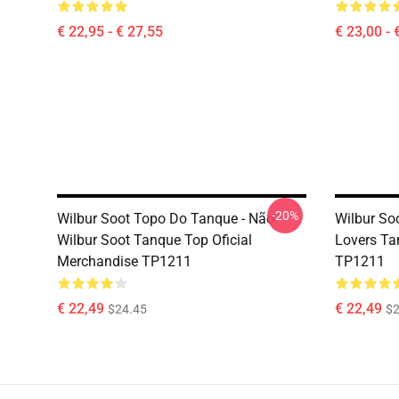
€ 22,95 - € 27,55
€ 23,00 - 
-20%
Wilbur Soot Topo Do Tanque - Não.
Wilbur So
Wilbur Soot Tanque Top Oficial
Lovers Ta
Merchandise TP1211
TP1211
€ 22,49
€ 22,49
$24.45
$2
Footer