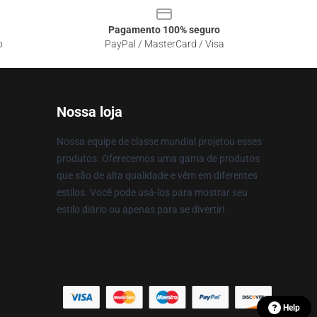
Pagamento 100% seguro
o
PayPal / MasterCard / Visa
Nossa loja
Nossa equipe de classe mundial projetou esses
produtos. Oferecemos uma gama de produtos
que são de alta qualidade e vêm em diferentes
estilos. Você pode usá-los para mostrar seu
estilo diário ou apenas para se divertir!
Help