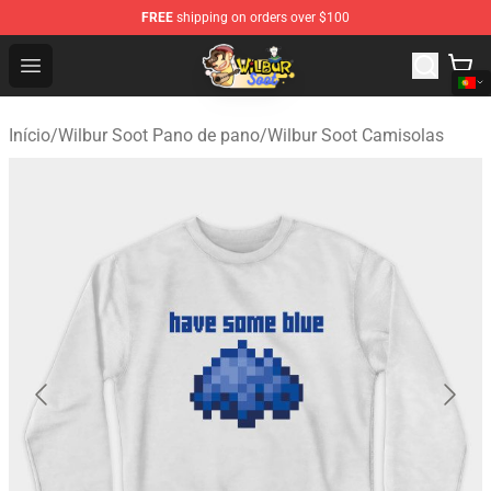
FREE
shipping on orders over $100
Wilbur Soot Shop - Official Wilbur Soot Merchandise Stor
Open menu
Início
/
Wilbur Soot Pano de pano
/
Wilbur Soot Camisolas