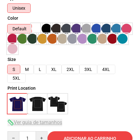
Unisex
Color
Default
Size
S
M
L
XL
2XL
3XL
4XL
5XL
Print Location
Ver guia de tamanhos
Quantity
ADICIONAR AO CARRINHO