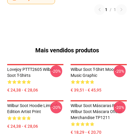
1
/
1
Mais vendidos produtos
Lovejoy PTTT2605 Wilbur
Wilbur Soot T-Shirt Moody
-20%
-20%
Soot T-Shirts
Music Graphic
€ 24,38 - € 28,06
€ 39,51 - € 45,95
Wilbur Soot Hoodie Limited
Wilbur Soot Máscaras Rosto
-20%
-20%
Edition Artist Print
Wilbur Soot Máscara Oficial
Merchandise TP1211
€ 24,38 - € 28,06
€ 18,29 - € 20,70