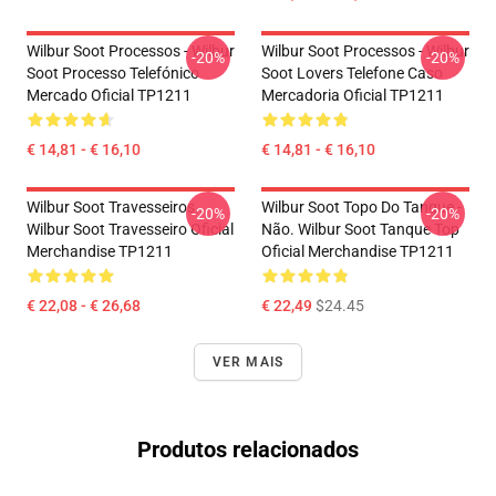
Wilbur Soot Processos - Wilbur
Wilbur Soot Processos - Wilbur
-20%
-20%
Soot Processo Telefónico
Soot Lovers Telefone Caso
Mercado Oficial TP1211
Mercadoria Oficial TP1211
€ 14,81 - € 16,10
€ 14,81 - € 16,10
Wilbur Soot Travesseiros...
Wilbur Soot Topo Do Tanque -
-20%
-20%
Wilbur Soot Travesseiro Oficial
Não. Wilbur Soot Tanque Top
Merchandise TP1211
Oficial Merchandise TP1211
€ 22,08 - € 26,68
€ 22,49
$24.45
VER MAIS
Produtos relacionados