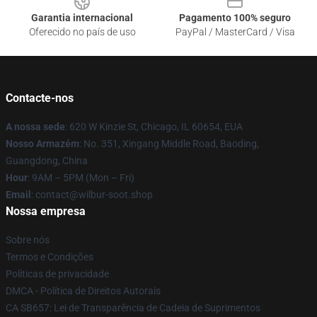
Garantia internacional
Pagamento 100% seguro
Oferecido no país de uso
PayPal / MasterCard / Visa
Contacte-nos
A nossa sede
: 620 W Kinzie St, Chicago, IL 60654, EUA
Nosso Armazém
: No. 351, Xingang Middle Road, Baoding,
Guangdong, China
Hour
: 9AM – 5PM (Mon – Fri)
Email
: contact@wilbur-soot.shop
Nossa empresa
Sobre nós
Termos e Condições
Políticas de privacidade
DMCA - Política de Direitos Autorais
CA SB657: Lei de Transparência de Cadeia de Suprimentos