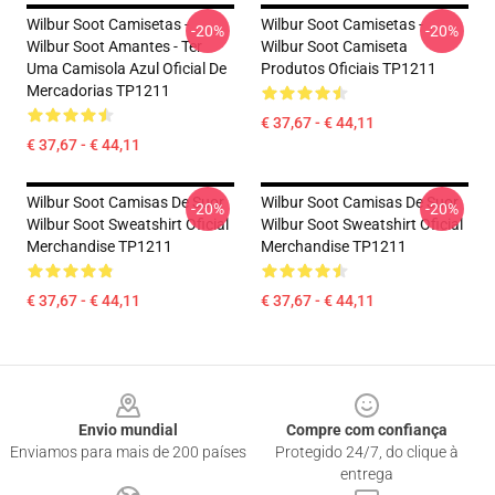
Wilbur Soot Camisetas -
Wilbur Soot Camisetas -
-20%
-20%
Wilbur Soot Amantes - Ter
Wilbur Soot Camiseta
Uma Camisola Azul Oficial De
Produtos Oficiais TP1211
Mercadorias TP1211
€ 37,67 - € 44,11
€ 37,67 - € 44,11
Wilbur Soot Camisas De Suor
Wilbur Soot Camisas De Suor
-20%
-20%
Wilbur Soot Sweatshirt Oficial
Wilbur Soot Sweatshirt Oficial
Merchandise TP1211
Merchandise TP1211
€ 37,67 - € 44,11
€ 37,67 - € 44,11
Footer
Envio mundial
Compre com confiança
Enviamos para mais de 200 países
Protegido 24/7, do clique à
entrega