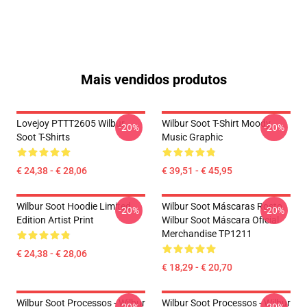
Mais vendidos produtos
Lovejoy PTTT2605 Wilbur
Wilbur Soot T-Shirt Moody
-20%
-20%
Soot T-Shirts
Music Graphic
€ 24,38 - € 28,06
€ 39,51 - € 45,95
Wilbur Soot Hoodie Limited
Wilbur Soot Máscaras Rosto
-20%
-20%
Edition Artist Print
Wilbur Soot Máscara Oficial
Merchandise TP1211
€ 24,38 - € 28,06
€ 18,29 - € 20,70
Wilbur Soot Processos - Wilbur
Wilbur Soot Processos - Wilbur