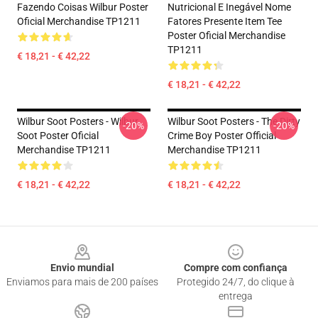
Fazendo Coisas Wilbur Poster
Nutricional E Inegável Nome
Oficial Merchandise TP1211
Fatores Presente Item Tee
Poster Oficial Merchandise
TP1211
€ 18,21 - € 42,22
€ 18,21 - € 42,22
Wilbur Soot Posters - Wilbur
Wilbur Soot Posters - The Dirty
-20%
-20%
Soot Poster Oficial
Crime Boy Poster Official
Merchandise TP1211
Merchandise TP1211
€ 18,21 - € 42,22
€ 18,21 - € 42,22
Footer
Envio mundial
Compre com confiança
Enviamos para mais de 200 países
Protegido 24/7, do clique à
entrega