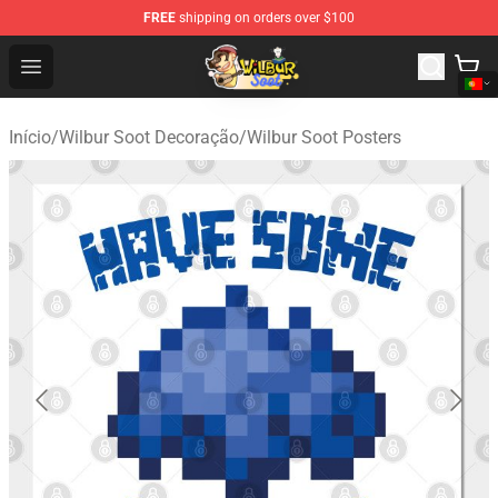
FREE
shipping on orders over $100
Wilbur Soot Shop - Official Wilbur Soot Merchandise Stor
Open menu
Início
/
Wilbur Soot Decoração
/
Wilbur Soot Posters