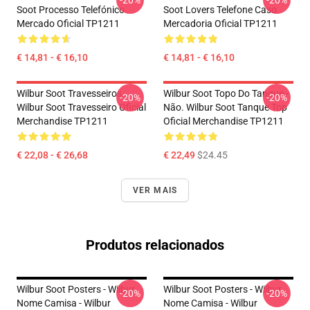
-20%
-20%
Soot Processo Telefónico
Soot Lovers Telefone Caso
Mercado Oficial TP1211
Mercadoria Oficial TP1211
€ 14,81 - € 16,10
€ 14,81 - € 16,10
Wilbur Soot Travesseiros...
Wilbur Soot Topo Do Tanque -
-20%
-20%
Wilbur Soot Travesseiro Oficial
Não. Wilbur Soot Tanque Top
Merchandise TP1211
Oficial Merchandise TP1211
€ 22,08 - € 26,68
€ 22,49
$24.45
VER MAIS
Produtos relacionados
Wilbur Soot Posters - Wilbur
Wilbur Soot Posters - Wilbur
-20%
-20%
Nome Camisa - Wilbur
Nome Camisa - Wilbur