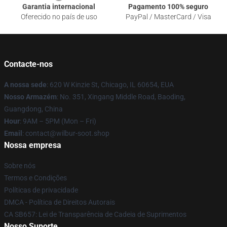
Garantia internacional
Pagamento 100% seguro
Oferecido no país de uso
PayPal / MasterCard / Visa
Contacte-nos
A nossa sede
: 620 W Kinzie St, Chicago, IL 60654, EUA
Nosso Armazém
: No. 351, Xingang Middle Road, Baoding,
Guangdong, China
Hour
: 9AM – 5PM (Mon – Fri)
Email
: contact@wilbur-soot.shop
Nossa empresa
Sobre nós
Termos e Condições
Políticas de privacidade
DMCA - Política de Direitos Autorais
CA SB657: Lei de Transparência de Cadeia de Suprimentos
Nosso Suporte