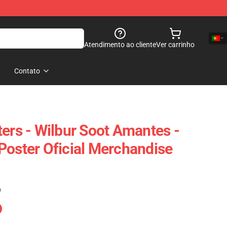
Atendimento ao cliente
Ver carrinho
Contato
ters - Wilbur Soot Amantes -
Poster Oficial Merchandise
)