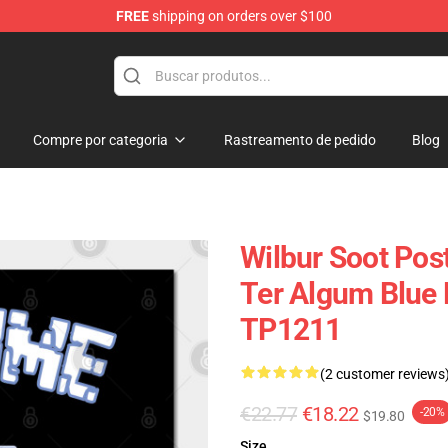
FREE
shipping on orders over $100
tore
Compre por categoria
Rastreamento de pedido
Blog
Wilbur Soot Pos
Ter Algum Blue 
TP1211
(2 customer reviews
€22.77
€18.22
-20%
$19.80
Size