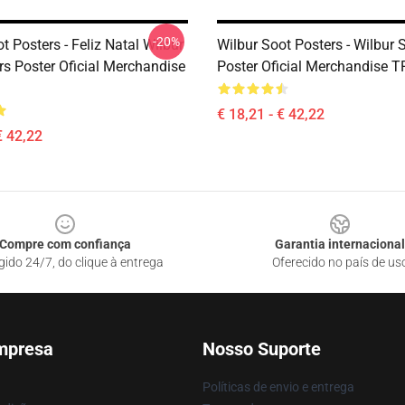
-20%
t Posters - Feliz Natal Wilbur
Wilbur Soot Posters - Wilbur 
rs Poster Oficial Merchandise
Poster Oficial Merchandise 
€ 18,21 - € 42,22
€ 42,22
Compre com confiança
Garantia internacional
gido 24/7, do clique à entrega
Oferecido no país de us
mpresa
Nosso Suporte
Políticas de envio e entrega