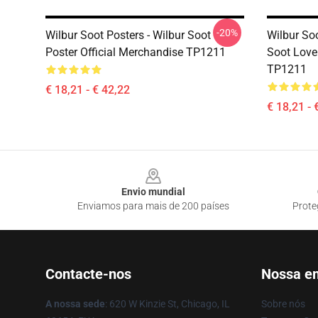
-20%
Wilbur Soot Posters - Wilbur Soot
Wilbur Soo
Poster Official Merchandise TP1211
Soot Love
TP1211
€ 18,21 - € 42,22
€ 18,21 - 
Footer
Envio mundial
Enviamos para mais de 200 países
Prote
Contacte-nos
Nossa e
A nossa sede
: 620 W Kinzie St, Chicago, IL
Sobre nós