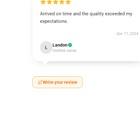
Arrived on time and the quality exceeded my
expectations.
Dec 17, 2024
Landon
L
Verified owner
Write your review