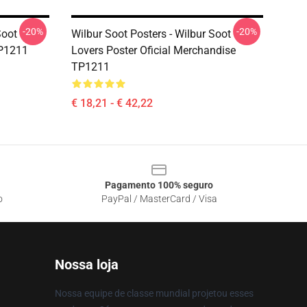
-20%
-20%
Soot
Wilbur Soot Posters - Wilbur Soot
TP1211
Lovers Poster Oficial Merchandise
TP1211
€ 18,21 - € 42,22
Pagamento 100% seguro
o
PayPal / MasterCard / Visa
Nossa loja
Nossa equipe de classe mundial projetou esses