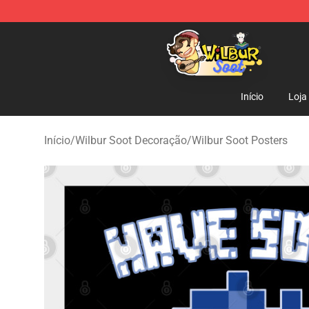
Wilbur Soot Shop - Official Wilbur Soot Merchandise S
Início
Loja
Início
/
Wilbur Soot Decoração
/
Wilbur Soot Posters