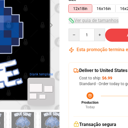
12x18in
16x16in
16x
Ver guia de tamanhos
Quantity
Esta promoção termina
Deliver to United States
blank template
Cost to ship:
$6.99
Standard - Order today to g
Production
Today
Transação segura