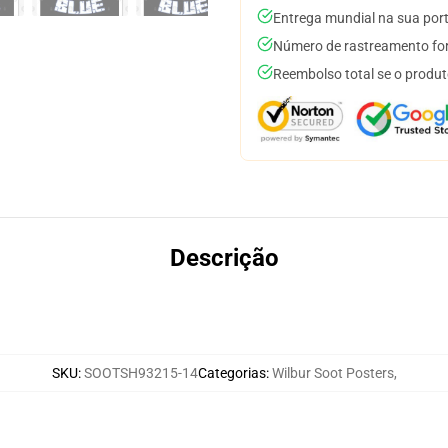
Entrega mundial na sua por
Número de rastreamento for
Reembolso total se o produt
Descrição
SKU
:
SOOTSH93215-14
Categorias
:
Wilbur Soot Posters
,