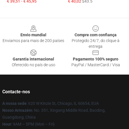
€ 39,51 - € 45,95
€ 40,02
$43.5
Footer
Envio mundial
Compre com confiança
Enviamos para mais de 200 países
Protegido 24/7, do clique à
entrega
Garantia internacional
Pagamento 100% seguro
Oferecido no país de uso
PayPal / MasterCard / Visa
Contacte-nos
A nossa sede
: 620 W Kinzie St, Chicago, IL 60654, EUA
Nosso Armazém
: No. 351, Xingang Middle Road, Baoding,
Guangdong, China
Hour
: 9AM – 5PM (Mon – Fri)