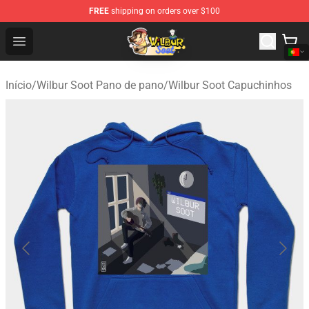
FREE
shipping on orders over $100
Wilbur Soot Shop - Official Wilbur Soot Merchandise Stor
Open menu
Início
/
Wilbur Soot Pano de pano
/
Wilbur Soot Capuchinhos