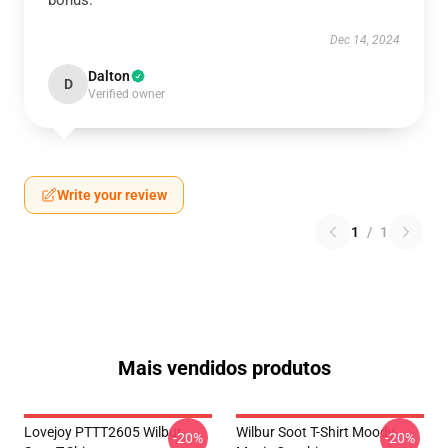
bonus.
Dec 14, 2024
Dalton
D
Verified owner
Write your review
1
/
1
Mais vendidos produtos
Lovejoy PTTT2605 Wilbur
Wilbur Soot T-Shirt Moody
-20%
-20%