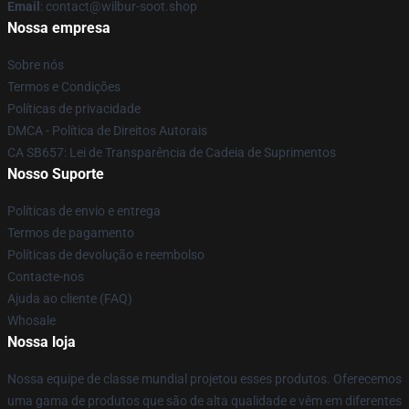
Email
: contact@wilbur-soot.shop
Nossa empresa
Sobre nós
Termos e Condições
Políticas de privacidade
DMCA - Política de Direitos Autorais
CA SB657: Lei de Transparência de Cadeia de Suprimentos
Nosso Suporte
Políticas de envio e entrega
Termos de pagamento
Políticas de devolução e reembolso
Contacte-nos
Ajuda ao cliente (FAQ)
Whosale
Nossa loja
Nossa equipe de classe mundial projetou esses produtos. Oferecemos
uma gama de produtos que são de alta qualidade e vêm em diferentes