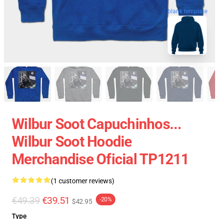
blank template
Wilbur Soot Capuchinhos...
Wilbur Soot Hoodie
Merchandise Oficial TP1211
(1 customer reviews)
€49.39
€39.51
-20%
$42.95
Type