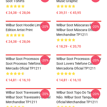
Soot T-Shirts
Music Graphic
€ 24,38 - € 28,06
€ 39,51 - € 45,95
Wilbur Soot Hoodie Limited
Wilbur Soot Máscaras Rosto
-20%
-20%
Edition Artist Print
Wilbur Soot Máscara Oficial
Merchandise TP1211
€ 24,38 - € 28,06
€ 18,29 - € 20,70
Wilbur Soot Processos - Wilbur
Wilbur Soot Processos - Wilbur
-20%
-20%
Soot Processo Telefónico
Soot Lovers Telefone Caso
Mercado Oficial TP1211
Mercadoria Oficial TP1211
€ 14,81 - € 16,10
€ 14,81 - € 16,10
Wilbur Soot Travesseiros...
Wilbur Soot Topo Do Tanque -
-20%
-20%
Wilbur Soot Travesseiro Oficial
Não. Wilbur Soot Tanque Top
Merchandise TP1211
Oficial Merchandise TP1211