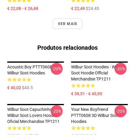
€ 22,08 - € 26,68
€ 22,49
$24.45
VER MAIS
Produtos relacionados
Acoustic Boy PTTT0608 3D
Wilbur Soot Hoodies - Wilbur
-20%
-20%
Wilbur Soot Hoodies
Soot Hoodie Official
Merchandise TP1211
€ 40,02
$43.5
€ 39,51 - € 45,95
Wilbur Soot Capuchinhos...
Your New Boyfriend
-20%
-20%
Wilbur Soot Lovers Hoodie
PTTT0608 3D Wilbur Soot
Oficial Merchandise TP1211
Hoodies