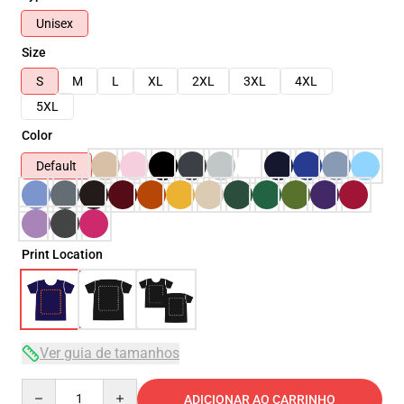
Unisex
Size
S
M
L
XL
2XL
3XL
4XL
5XL
Color
Default
Print Location
Ver guia de tamanhos
Quantity
ADICIONAR AO CARRINHO