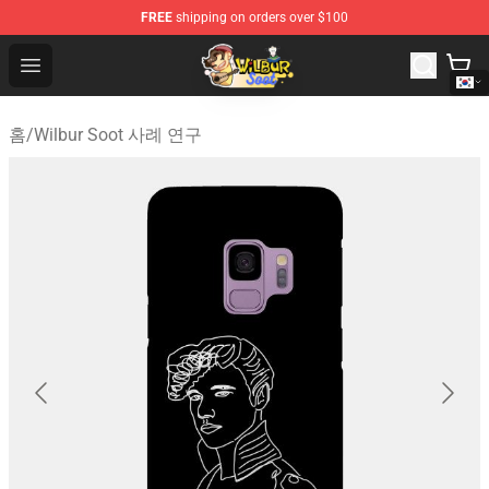
FREE
shipping on orders over $100
Wilbur Soot Shop - Official Wilbur Soot Merchandise Stor
Open menu
홈
/
Wilbur Soot 사례 연구