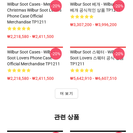
Wilbur Soot Cases - Merry
Wilbur Soot 베개 - Wilbur Soot
-20%
-20%
Christmas Wilbur Soot Lovers
베개 공식적인 상품 TP1211
Phone Case Official
Merchandise TP1211
₩3,307,200 - ₩3,996,200
₩2,218,580 - ₩2,411,500
Wilbur Soot Cases - Wilbur
Wilbur Soot 스웨터 - Wilbur
-20%
-20%
Soot Lovers Phone Case
Soot Lovers 스웨터 공식 상품
Official Merchandise TP1211
TP1211
₩2,218,580 - ₩2,411,500
₩5,642,910 - ₩6,607,510
더 보기
관련 상품