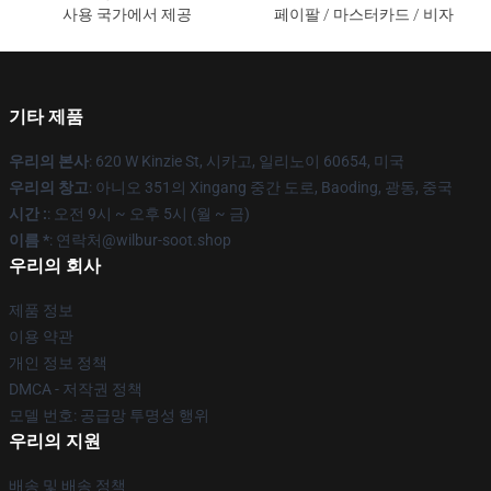
사용 국가에서 제공
페이팔 / 마스터카드 / 비자
기타 제품
우리의 본사
: 620 W Kinzie St, 시카고, 일리노이 60654, 미국
우리의 창고
: 아니오 351의 Xingang 중간 도로, Baoding, 광동, 중국
시간 :
: 오전 9시 ~ 오후 5시 (월 ~ 금)
이름 *
: 연락처@wilbur-soot.shop
우리의 회사
제품 정보
이용 약관
개인 정보 정책
DMCA - 저작권 정책
모델 번호: 공급망 투명성 행위
우리의 지원
배송 및 배송 정책