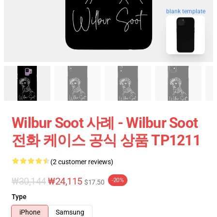
blank template
Wilbur Soot 사례 - Wilbur Soot
전화 케이스 공식 상품 TP1211
(2 customer reviews)
₩30,144
₩24,115
-20%
$17.50
Type
iPhone
Samsung