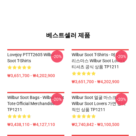
베스트셀러 제품
Lovejoy PTTT2605 Wilbur
Wilbur Soot T-Shirts - 메리 크
-20%
-20%
Soot T-Shirts
리스마스 Wilbur Soot Lovers
티셔츠 공식 상품 TP1211
₩3,651,700 - ₩4,202,900
₩3,651,700 - ₩4,202,900
Wilbur Soot Bags - Wilbur Soot
Wilbur Soot 얼굴 마스크 -
-20%
-20%
Tote Official Merchandise
Wilbur Soot Lovers 가면 공식
TP1211
적인 상품 TP1211
₩3,438,110 - ₩4,127,110
₩2,740,842 - ₩3,100,500