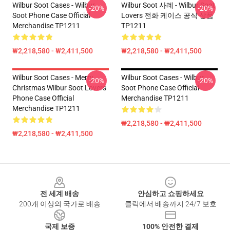
Wilbur Soot Cases - Wilbur
Wilbur Soot 사례 - Wilbur Soot
-20%
-20%
Soot Phone Case Official
Lovers 전화 케이스 공식 상품
Merchandise TP1211
TP1211
₩2,218,580 - ₩2,411,500
₩2,218,580 - ₩2,411,500
Wilbur Soot Cases - Merry
Wilbur Soot Cases - Wilbur
-20%
-20%
Christmas Wilbur Soot Lovers
Soot Phone Case Official
Phone Case Official
Merchandise TP1211
Merchandise TP1211
₩2,218,580 - ₩2,411,500
₩2,218,580 - ₩2,411,500
Footer
전 세계 배송
안심하고 쇼핑하세요
200개 이상의 국가로 배송
클릭에서 배송까지 24/7 보호
국제 보증
100% 안전한 결제