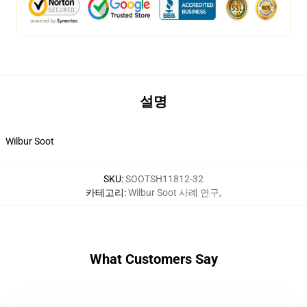
설명
Wilbur Soot
SKU
:
SOOTSH11812-32
카테고리
:
Wilbur Soot 사례 연구
,
What Customers Say