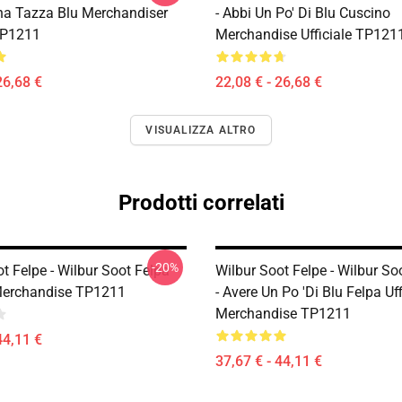
Una Tazza Blu Merchandiser
- Abbi Un Po' Di Blu Cuscino
 TP1211
Merchandise Ufficiale TP121
26,68 €
22,08 € - 26,68 €
VISUALIZZA ALTRO
Prodotti correlati
-20%
t Felpe - Wilbur Soot Felpa
Wilbur Soot Felpe - Wilbur S
 Merchandise TP1211
- Avere Un Po 'di Blu Felpa Uff
Merchandise TP1211
44,11 €
37,67 € - 44,11 €