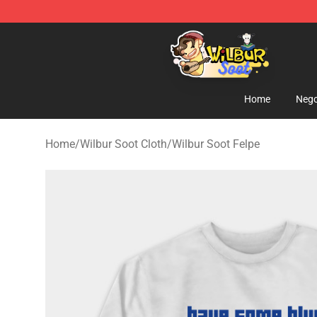
Wilbur Soot Shop - Official Wilbur Soot Merchandise S
Home
Nego
Home
/
Wilbur Soot Cloth
/
Wilbur Soot Felpe