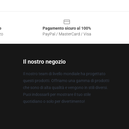
e
Pagamento sicuro al 100%
zo
PayPal / MasterCard / Visa
Il nostro negozio
Il nostro team di livello mondiale ha progettato
questi prodotti. Offriamo una gamma di prodotti
che sono di alta qualità e vengono in stili diversi.
Puoi indossarli per mostrare il tuo stile
quotidiano o solo per divertimento!