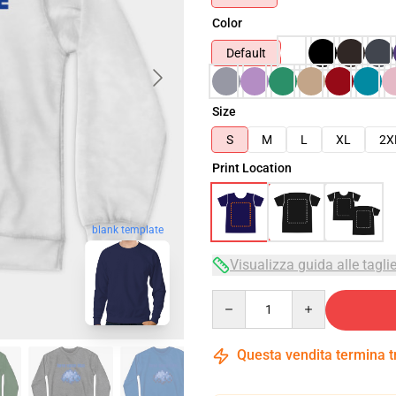
Color
Default
Size
S
M
L
XL
2X
Print Location
blank template
Visualizza guida alle tagli
Quantity
Questa vendita termina 