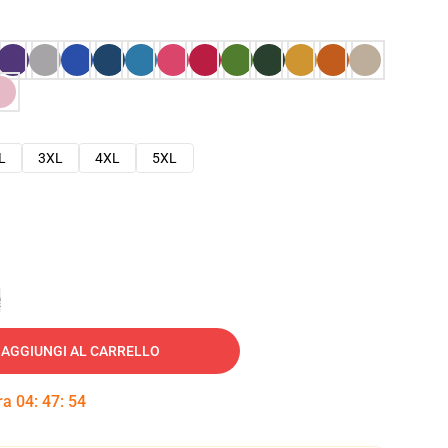
L
3XL
4XL
5XL
e
AGGIUNGI AL CARRELLO
tra
04
:
47
:
53