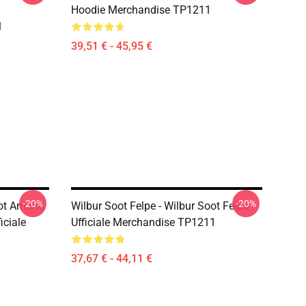
Hoodie Merchandise TP1211
1
39,51 € - 45,95 €
-20%
-20%
oot Amanti
Wilbur Soot Felpe - Wilbur Soot Felpa
iciale
Ufficiale Merchandise TP1211
37,67 € - 44,11 €