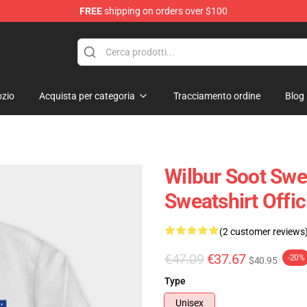
FREE
shipping on orders over $100
tore
zio
Acquista per categoria
Tracciamento ordine
Blog
Wilbur Soot Swea
Sweatshirt Offi
(2 customer reviews
€47.09
€37.67
-20%
$40.95
Type
Unisex