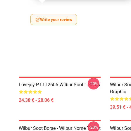
Write your review
-20%
Lovejoy PTTT2605 Wilbur Soot T-Shirts
Wilbur So
Graphic
24,38 € - 28,06 €
39,51 € - 
-20%
Wilbur Soot Borse - Wilbur Nome T Shirt
Wilbur So