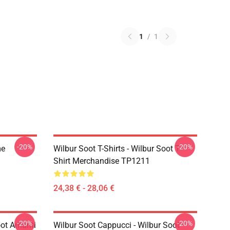
1
/
1
-20%
-20%
me
Wilbur Soot T-Shirts - Wilbur Soot T-
Shirt Merchandise TP1211
24,38 € - 28,06 €
-20%
-20%
Soot Amanti
Wilbur Soot Cappucci - Wilbur Soot