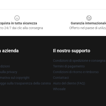
cquista in tutta sicurezza
Garanzia internazional
to 24/7 dai clic alla consegna
Offerto nel paese di utiliz
a azienda
Il nostro supporto
Condizioni di spedizione e consegna
dizioni
Termini di pagamento
ulla privacy
Condizioni di ritorno e rimborso
mativa sul copyright
Contattaci
gge sulla trasparenza della catena
Aiuto del cliente (FAQ)
Whosale