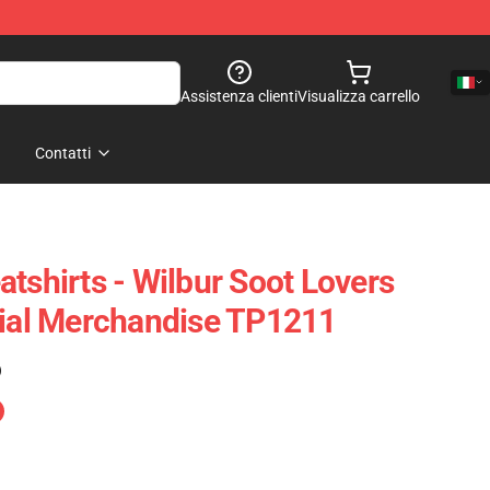
Assistenza clienti
Visualizza carrello
Contatti
tshirts - Wilbur Soot Lovers
cial Merchandise TP1211
)