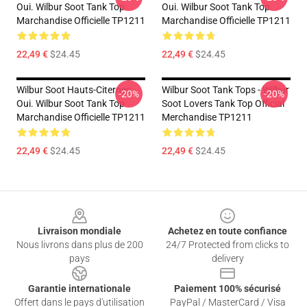
Oui. Wilbur Soot Tank Top
Oui. Wilbur Soot Tank Top
Marchandise Officielle TP1211
Marchandise Officielle TP1211
22,49 €
$24.45
22,49 €
$24.45
Wilbur Soot Hauts-Citernes -
Wilbur Soot Tank Tops - Wilbur
-20%
-20%
Oui. Wilbur Soot Tank Top
Soot Lovers Tank Top Official
Marchandise Officielle TP1211
Merchandise TP1211
22,49 €
$24.45
22,49 €
$24.45
Footer
Livraison mondiale
Achetez en toute confiance
Nous livrons dans plus de 200
24/7 Protected from clicks to
pays
delivery
Garantie internationale
Paiement 100% sécurisé
Offert dans le pays d'utilisation
PayPal / MasterCard / Visa