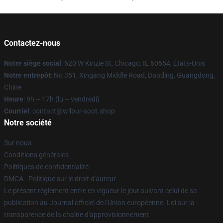
Contactez-nous
Notre siège social
: 620 W Kinzie St, Chicago, IL 60654, États-Unis
Notre entrepôt
: No 351, Xingang Middle Road, Baoding, Guangdong,
Chine
Heure
: 9h – 17h (lu – vendredi)
Courriel
: contact@wilbur-soot.shop
Notre société
Sur nous
Conditions générales
Politiques de confidentialité
DMCA - Politique sur le droit d'auteur
Le présent règlement entre en vigueur le jour suivant celui de sa
publication au Journal officiel de l'Union européenne. Loi sur la
transparence de la chaîne d'approvisionnement