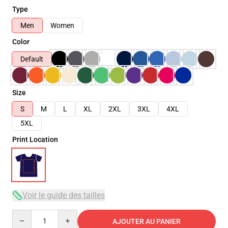
Type
Men
Women
Color
Default
Size
S
M
L
XL
2XL
3XL
4XL
5XL
Print Location
Voir le guide des tailles
Quantity
AJOUTER AU PANIER