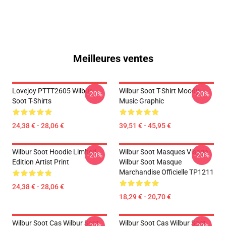
Meilleures ventes
Lovejoy PTTT2605 Wilbur
Wilbur Soot T-Shirt Moody
-20%
-20%
Soot T-Shirts
Music Graphic
24,38 € - 28,06 €
39,51 € - 45,95 €
Wilbur Soot Hoodie Limited
Wilbur Soot Masques Visage -
-20%
-20%
Edition Artist Print
Wilbur Soot Masque
Marchandise Officielle TP1211
24,38 € - 28,06 €
18,29 € - 20,70 €
Wilbur Soot Cas Wilbur Soot
Wilbur Soot Cas Wilbur Soot