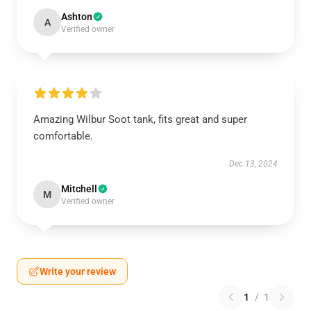
Ashton
A
Verified owner
Amazing Wilbur Soot tank, fits great and super
comfortable.
Dec 13, 2024
Mitchell
M
Verified owner
Write your review
1
/
1