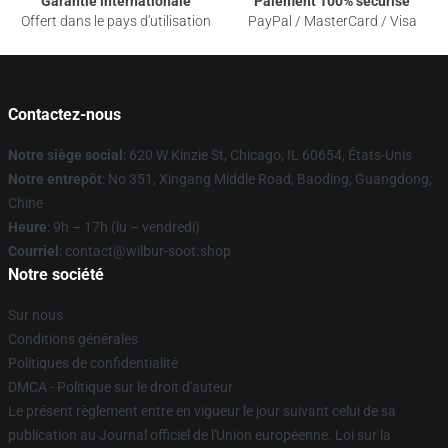
Garantie internationale
Paiement 100% sécurisé
Offert dans le pays d'utilisation
PayPal / MasterCard / Visa
Contactez-nous
Notre siège social
: 620 W Kinzie St, Chicago, IL 60654, États-Unis
Notre entrepôt
: No 351, Xingang Middle Road, Baoding, Guangdong,
Chine
Heure
: 9h – 17h (lu – vendredi)
Courriel
: contact@wilbur-soot.shop
Notre société
Sur nous
Conditions générales
Politiques de confidentialité
DMCA - Politique sur le droit d'auteur
Le présent règlement entre en vigueur le jour suivant celui de sa
publication au Journal officiel de l'Union européenne. Loi sur la