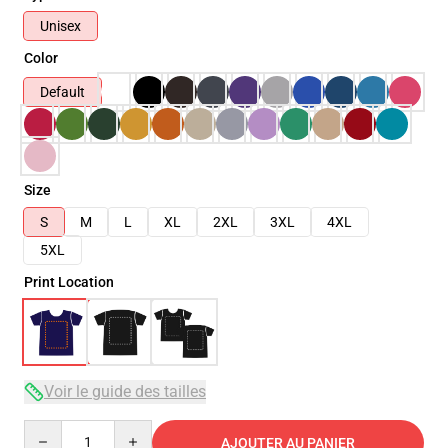
Unisex
Color
Default
Size
S
M
L
XL
2XL
3XL
4XL
5XL
Print Location
Voir le guide des tailles
Quantity
AJOUTER AU PANIER