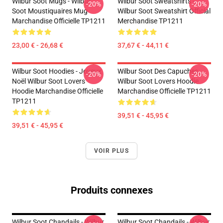
Wilbur Soot Mugs - Wilbur
Wilbur Soot Sweatshirts -
-20%
-20%
Soot Moustiquaires Mug
Wilbur Soot Sweatshirt Official
Marchandise Officielle TP1211
Merchandise TP1211
23,00 € - 26,68 €
37,67 € - 44,11 €
Wilbur Soot Hoodies - Joyeux
Wilbur Soot Des Capuches...
-20%
-20%
Noël Wilbur Soot Lovers
Wilbur Soot Lovers Hoodie
Hoodie Marchandise Officielle
Marchandise Officielle TP1211
TP1211
39,51 € - 45,95 €
39,51 € - 45,95 €
VOIR PLUS
Produits connexes
Wilbur Soot Chandails - Wilbur
Wilbur Soot Chandails - Wilbur