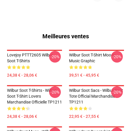
Meilleures ventes
Lovejoy PTTT2605 Wilbur
Wilbur Soot T-Shirt Moody
-20%
-20%
Soot T-Shirts
Music Graphic
24,38 € - 28,06 €
39,51 € - 45,95 €
Wilbur Soot T-Shirts - Wilbur
Wilbur Soot Sacs - Wilbur Soot
-20%
-20%
Soot T-Shirt Lovers
Tote Official Marchandise
Marchandise Officielle TP1211
TP1211
24,38 € - 28,06 €
22,95 € - 27,55 €