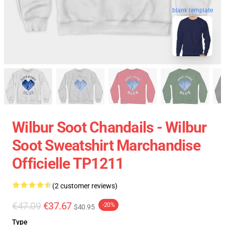
blank template
Wilbur Soot Chandails - Wilbur
Soot Sweatshirt Marchandise
Officielle TP1211
(2 customer reviews)
€47.09
€37.67
-20%
$40.95
Type