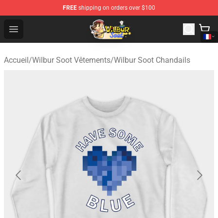
FREE
shipping on orders over $100
Wilbur Soot Shop - Official Wilbur Soot Merchandise Stor
Open menu
Accueil
/
Wilbur Soot Vêtements
/
Wilbur Soot Chandails