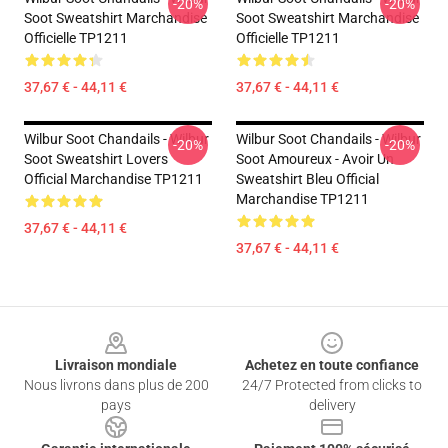
-20%
-20%
Soot Sweatshirt Marchandise
Soot Sweatshirt Marchandise
Officielle TP1211
Officielle TP1211
37,67 € - 44,11 €
37,67 € - 44,11 €
Wilbur Soot Chandails - Wilbur
Wilbur Soot Chandails - Wilbur
-20%
-20%
Soot Sweatshirt Lovers
Soot Amoureux - Avoir Un
Official Marchandise TP1211
Sweatshirt Bleu Official
Marchandise TP1211
37,67 € - 44,11 €
37,67 € - 44,11 €
Footer
Livraison mondiale
Achetez en toute confiance
Nous livrons dans plus de 200
24/7 Protected from clicks to
pays
delivery