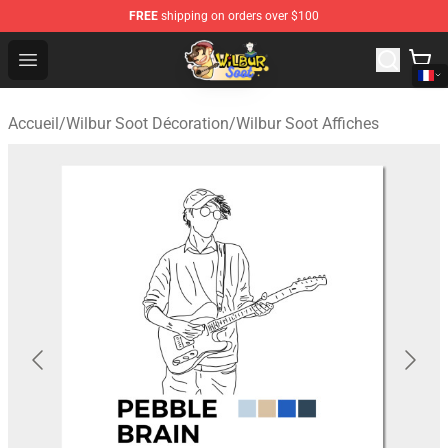
FREE
shipping on orders over $100
Wilbur Soot Shop - Official Wilbur Soot Merchandise Stor
Open menu
Accueil
/
Wilbur Soot Décoration
/
Wilbur Soot Affiches