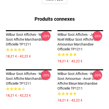
Produits connexes
Wilbur Soot Affiches - Wilbur
Wilbur Soot Affiches - Joyeux
-20%
-20%
Soot Affiche Marchandise
Noël Wilbur Soot Affiche Des
Officielle TP1211
Amoureux Marchandise
Officielle TP1211
18,21 € - 42,22 €
18,21 € - 42,22 €
Wilbur Soot Affiches - Wilbur
Wilbur Soot Affiches - Wilbur
-20%
-20%
Soot Affiche Marchandise
Soot Amoureux - Avoir Une
Officielle TP1211
Affiche Bleue Marchandise
Officielle TP1211
18,21 € - 42,22 €
18,21 € - 42,22 €