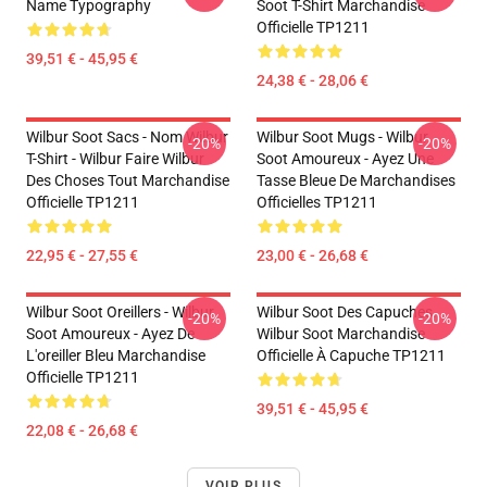
Name Typography
Soot T-Shirt Marchandise
Officielle TP1211
39,51 € - 45,95 €
24,38 € - 28,06 €
Wilbur Soot Sacs - Nom Wilbur
Wilbur Soot Mugs - Wilbur
-20%
-20%
T-Shirt - Wilbur Faire Wilbur
Soot Amoureux - Ayez Une
Des Choses Tout Marchandise
Tasse Bleue De Marchandises
Officielle TP1211
Officielles TP1211
22,95 € - 27,55 €
23,00 € - 26,68 €
Wilbur Soot Oreillers - Wilbur
Wilbur Soot Des Capuches...
-20%
-20%
Soot Amoureux - Ayez De
Wilbur Soot Marchandise
L'oreiller Bleu Marchandise
Officielle À Capuche TP1211
Officielle TP1211
39,51 € - 45,95 €
22,08 € - 26,68 €
VOIR PLUS