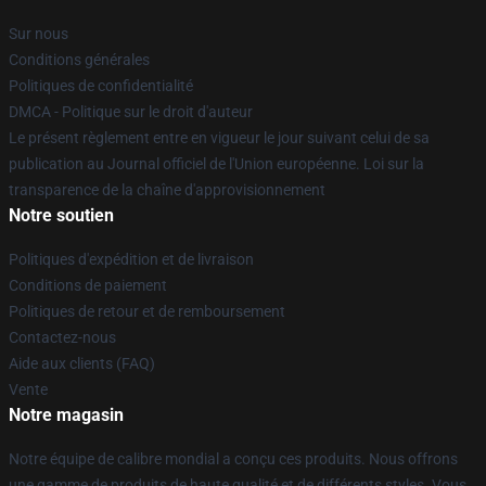
Sur nous
Conditions générales
Politiques de confidentialité
DMCA - Politique sur le droit d'auteur
Le présent règlement entre en vigueur le jour suivant celui de sa
publication au Journal officiel de l'Union européenne. Loi sur la
transparence de la chaîne d'approvisionnement
Notre soutien
Politiques d'expédition et de livraison
Conditions de paiement
Politiques de retour et de remboursement
Contactez-nous
Aide aux clients (FAQ)
Vente
Notre magasin
Notre équipe de calibre mondial a conçu ces produits. Nous offrons
une gamme de produits de haute qualité et de différents styles. Vous