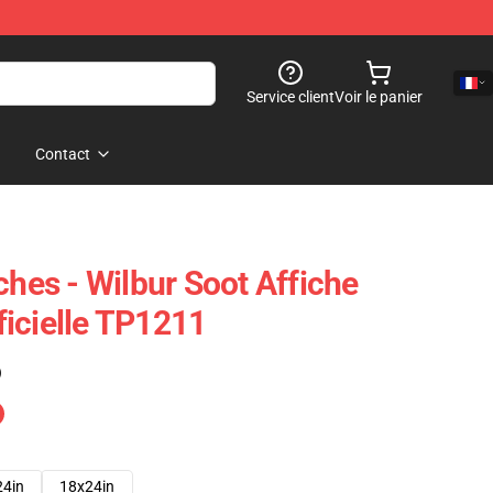
Service client
Voir le panier
Contact
ches - Wilbur Soot Affiche
icielle TP1211
)
24in
18x24in