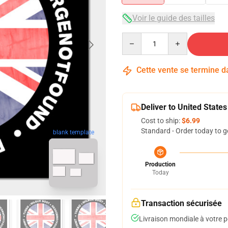
Voir le guide des tailles
Quantity
Cette vente se termine 
Deliver to United States
Cost to ship:
$6.99
Standard - Order today to g
blank template
Production
Today
Transaction sécurisée
Livraison mondiale à votre p