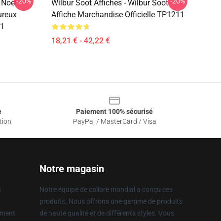
-20%
-20%
 Noël
Wilbur Soot Affiches - Wilbur Soot
ureux
Affiche Marchandise Officielle TP1211
11
18,21 € - 42,22 €
e
Paiement 100% sécurisé
tion
PayPal / MasterCard / Visa
Notre magasin
n
Notre équipe de calibre mondial a conçu ces
produits. Nous offrons une gamme de produits
ement
de haute qualité et de différents styles. Vous