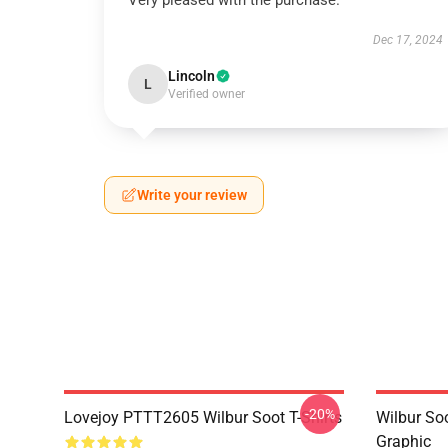
Very pleased with the purchase.
Dec 17, 2024
Lincoln
L
Verified owner
Write your review
-20%
Lovejoy PTTT2605 Wilbur Soot T-Shirts
Wilbur So
Graphic