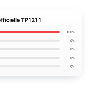
officielle TP1211
100%
0%
0%
0%
0%