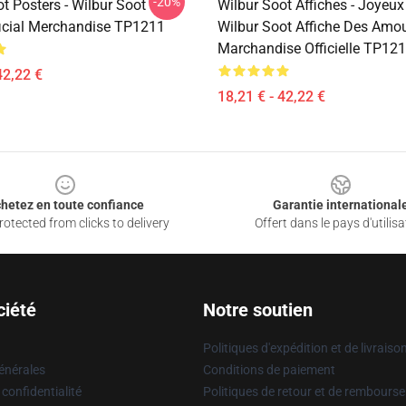
-20%
t Posters - Wilbur Soot
Wilbur Soot Affiches - Joyeux
ficial Merchandise TP1211
Wilbur Soot Affiche Des Amo
Marchandise Officielle TP12
42,22 €
18,21 € - 42,22 €
hetez en toute confiance
Garantie international
otected from clicks to delivery
Offert dans le pays d'utilisa
ciété
Notre soutien
Politiques d'expédition et de livraiso
énérales
Conditions de paiement
 confidentialité
Politiques de retour et de rembours