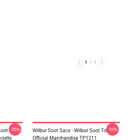
1
/
1
-20%
-20%
Soot T-
Wilbur Soot Sacs - Wilbur Soot Tote
cielle
Official Marchandise TP1211