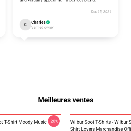
and visually appealing—a perfect blend.
Dec 15, 2024
Charles
C
Verified owner
Meilleures ventes
-20%
ot T-Shirt Moody Music
Wilbur Soot T-Shirts - Wilbur 
Shirt Lovers Marchandise Offi