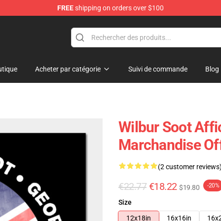
FREE
shipping on orders over $100
tore
tique
Acheter par catégorie
Suivi de commande
Blog
Wilbur Soot Affi
Marchandise Off
(2 customer reviews
€22.77
€18.22
-20%
$19.80
Size
12x18in
16x16in
16x