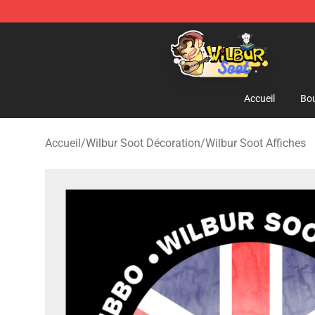
Wilbur Soot Shop - Official Wilbur Soot Merchandise S
Accueil
Bou
Accueil
/
Wilbur Soot Décoration
/
Wilbur Soot Affiches