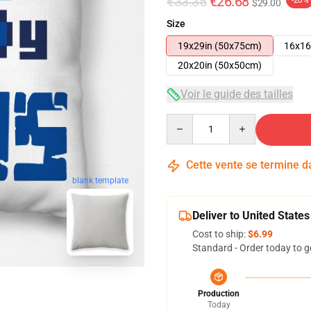
€33.35
€26.68
-20%
$29.00
Size
19x29in (50x75cm)
16x16
20x20in (50x50cm)
Voir le guide des tailles
Quantity
Cette vente se termine 
blank template
Deliver to United States
Cost to ship:
$6.99
Standard - Order today to g
Production
Today