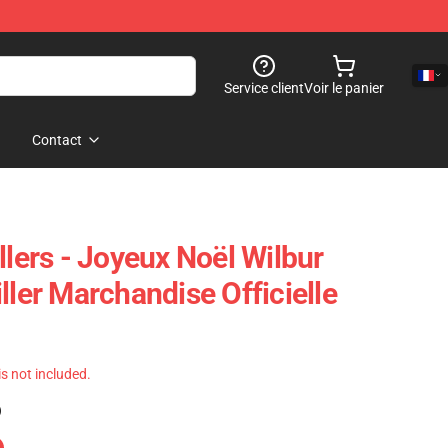
Service client
Voir le panier
Contact
llers - Joyeux Noël Wilbur
ller Marchandise Officielle
 is not included.
)