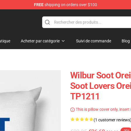
FREE
shipping on orders over $100
tore
tique
Acheter par catégorie
Suivi de commande
Blog
Wilbur Soot Orei
Soot Lovers Orei
TP1211
This is pillow cover only, insert
(1 customer reviews