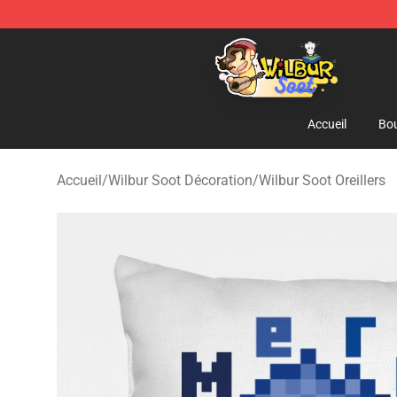
Wilbur Soot Shop - Official Wilbur Soot Merchandise S
Accueil
Bou
Accueil
/
Wilbur Soot Décoration
/
Wilbur Soot Oreillers