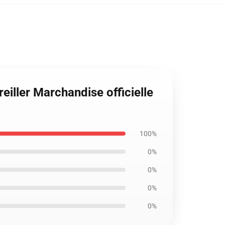
eiller Marchandise officielle
100%
0%
0%
0%
0%