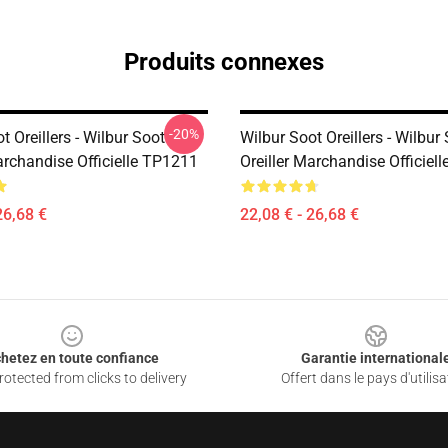
Produits connexes
-20%
t Oreillers - Wilbur Soot
Wilbur Soot Oreillers - Wilbur
archandise Officielle TP1211
Oreiller Marchandise Officiel
26,68 €
22,08 € - 26,68 €
hetez en toute confiance
Garantie international
otected from clicks to delivery
Offert dans le pays d'utilisa