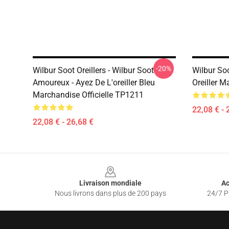
-20%
Wilbur Soot Oreillers - Wilbur Soot
Wilbur Soo
Amoureux - Ayez De L'oreiller Bleu
Oreiller M
Marchandise Officielle TP1211
22,08 € - 
22,08 € - 26,68 €
Footer
Livraison mondiale
Ac
Nous livrons dans plus de 200 pays
24/7 Pr