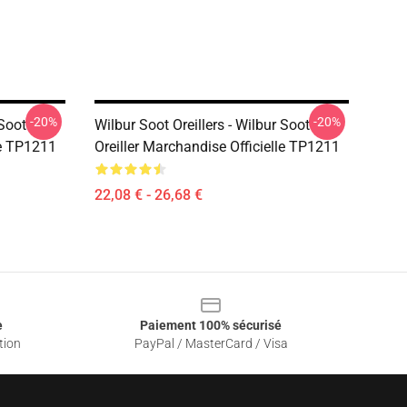
-20%
-20%
 Soot
Wilbur Soot Oreillers - Wilbur Soot
le TP1211
Oreiller Marchandise Officielle TP1211
22,08 € - 26,68 €
e
Paiement 100% sécurisé
tion
PayPal / MasterCard / Visa