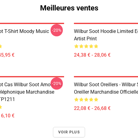
Meilleures ventes
-20%
ot T-Shirt Moody Music
Wilbur Soot Hoodie Limited E
Artist Print
45,95 €
24,38 € - 28,06 €
-20%
ot Cas Wilbur Soot Amoureux
Wilbur Soot Oreillers - Wilbur
éléphonique Marchandise
Oreiller Marchandise Officiel
 TP1211
22,08 € - 26,68 €
16,10 €
VOIR PLUS