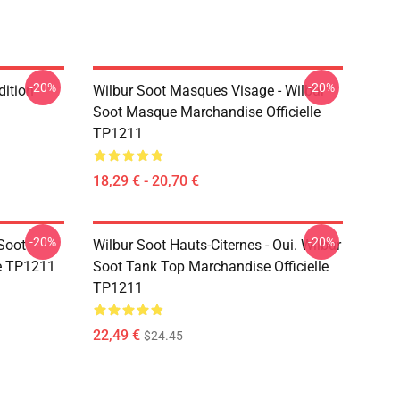
-20%
-20%
dition
Wilbur Soot Masques Visage - Wilbur
Soot Masque Marchandise Officielle
TP1211
18,29 € - 20,70 €
-20%
-20%
 Soot
Wilbur Soot Hauts-Citernes - Oui. Wilbur
le TP1211
Soot Tank Top Marchandise Officielle
TP1211
22,49 €
$24.45