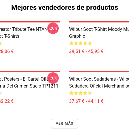
Mejores vendedores de productos
-20%
reator Tribute Tee NTAN2403
Wilbur Soot T-Shirt Moody M
t T-Shirts
Graphic
28,06 €
39,51 € - 45,95 €
-20%
t Posters - El Cartel Oficial
Wilbur Soot Sudaderas - Wilb
ería Del Crimen Sucio TP1211
Sudadera Oficial Merchandi
42,22 €
37,67 € - 44,11 €
VER MÁS