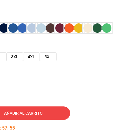
L
3XL
4XL
5XL
AÑADIR AL CARRITO
:
57
:
54