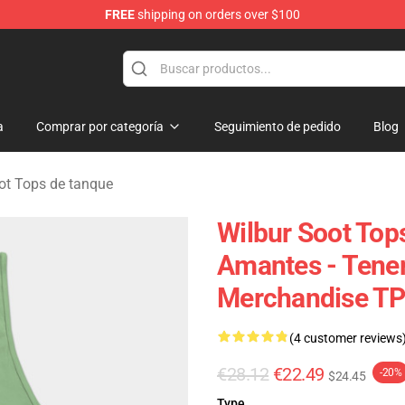
FREE
shipping on orders over $100
tore
a
Comprar por categoría
Seguimiento de pedido
Blog
ot Tops de tanque
Wilbur Soot Top
Amantes - Tener
Merchandise T
(4 customer reviews
€28.12
€22.49
-20%
$24.45
Type