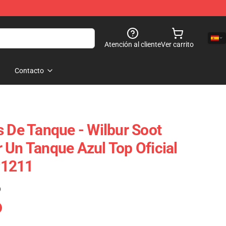
Atención al cliente
Ver carrito
Contacto
s De Tanque - Wilbur Soot
 Un Tanque Azul Top Oficial
P1211
)