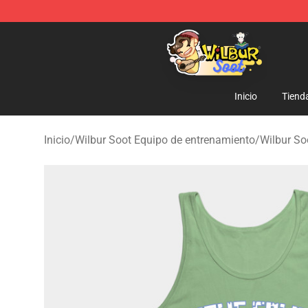
Wilbur Soot Shop - Official Wilbur Soot Merchandise S
Inicio
Tiend
Inicio
/
Wilbur Soot Equipo de entrenamiento
/
Wilbur So