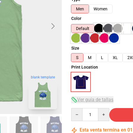
Men
Women
Color
Default
Size
S
M
L
XL
2X
Print Location
blank template
Ver guía de tallas
Quantity
Esta venta termina en
01