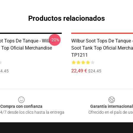
Productos relacionados
-20%
ot Tops De Tanque - Wilbur
Wilbur Soot Tops De Tanque -
 Top Oficial Merchandise
Soot Tank Top Oficial Merch
TP1211
22,49 €
4.45
$24.45
Compra con confianza
Garantía internacional
4/7 desde los clics hasta la entrega
Ofrecido en el país de us