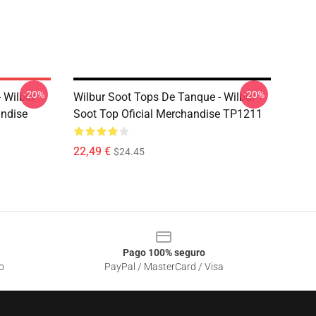
-20%
-20%
 Wilbur
Wilbur Soot Tops De Tanque - Wilbur
andise
Soot Top Oficial Merchandise TP1211
22,49 €
$24.45
Pago 100% seguro
o
PayPal / MasterCard / Visa