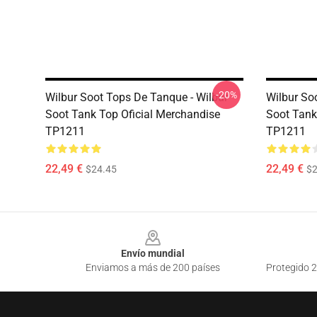
-20%
Wilbur Soot Tops De Tanque - Wilbur
Wilbur So
Soot Tank Top Oficial Merchandise
Soot Tank
TP1211
TP1211
22,49 €
22,49 €
$24.45
$2
Footer
Envío mundial
Enviamos a más de 200 países
Protegido 2