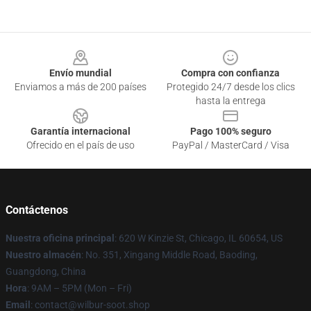
Footer
Envío mundial
Compra con confianza
Enviamos a más de 200 países
Protegido 24/7 desde los clics
hasta la entrega
Garantía internacional
Pago 100% seguro
Ofrecido en el país de uso
PayPal / MasterCard / Visa
Contáctenos
Nuestra oficina principal
: 620 W Kinzie St, Chicago, IL 60654, US
Nuestro almacén
: No. 351, Xingang Middle Road, Baoding,
Guangdong, China
Hora
: 9AM – 5PM (Mon – Fri)
Email
: contact@wilbur-soot.shop