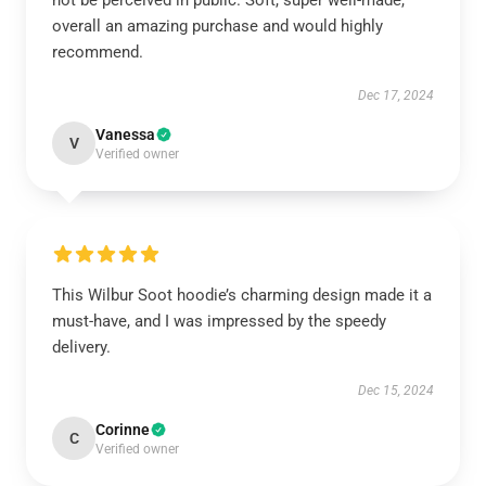
not be perceived in public. Soft, super well-made,
overall an amazing purchase and would highly
recommend.
Dec 17, 2024
Vanessa
V
Verified owner
This Wilbur Soot hoodie’s charming design made it a
must-have, and I was impressed by the speedy
delivery.
Dec 15, 2024
Corinne
C
Verified owner