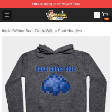
FREE
shipping on orders over $100
Wilbur Soot Shop - Official Wilbur Soot Merchandise Stor
Open menu
Inicio
/
Wilbur Soot Cloth
/
Wilbur Soot Hoodies