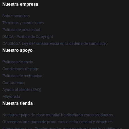
Nuestra empresa
Sobre nosotros
Términos y condiciones
Política de privacidad
DMCA - Política de Copyright
CA SB657: Ley de transparencia en la cadena de suministro
Nuestro apoyo
Políticas de envío
Condiciones de pago
Políticas de reembolso
Contáctenos
Ayuda al cliente (FAQ)
Mayorista
Nuestra tienda
Nuestro equipo de clase mundial ha diseñado estos productos.
Ofrecemos una gama de productos de alta calidad y vienen en
diferentes estilos. Puedes usarlos para mostrar tu estilo cotidiano o