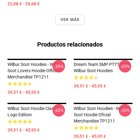
22,08 € - 26,68 €
VER MÁS
Productos relacionados
Wilbur Soot Hoodies - Wilbur
Dream Team SMP PTTT0608
-20%
-20%
Soot Lovers Hoodie Official
Wilbur Soot Hoodies
Merchandise TP1211
39,51 € - 45,95 €
39,51 € - 45,95 €
Wilbur Soot Hoodie Classic
Wilbur Soot Hoodies - Wilbur
-20%
-20%
Logo Edition
Soot Hoodie Oficial
Merchandise TP1211
39,51 € - 45,95 €
39,51 € - 45,95 €