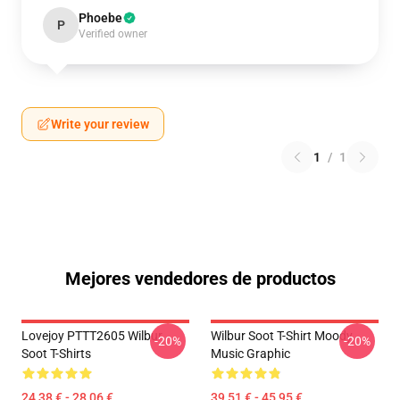
Phoebe
P
Verified owner
Write your review
1
/
1
Mejores vendedores de productos
Lovejoy PTTT2605 Wilbur
Wilbur Soot T-Shirt Moody
-20%
-20%
Soot T-Shirts
Music Graphic
24,38 € - 28,06 €
39,51 € - 45,95 €