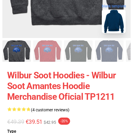
blank template
Wilbur Soot Hoodies - Wilbur
Soot Amantes Hoodie
Merchandise Oficial TP1211
(4 customer reviews)
€49.39
€39.51
-20%
$42.95
Type