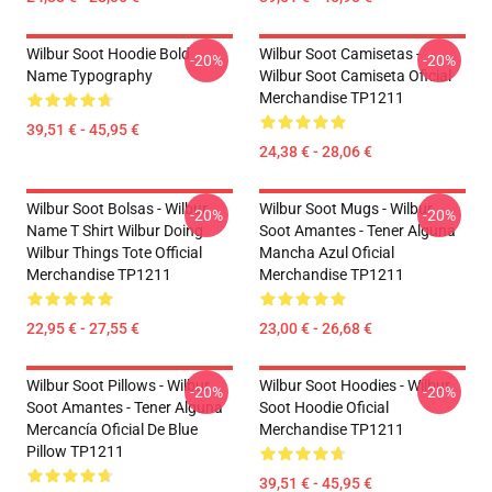
Wilbur Soot Hoodie Bold
Wilbur Soot Camisetas -
-20%
-20%
Name Typography
Wilbur Soot Camiseta Oficial
Merchandise TP1211
39,51 € - 45,95 €
24,38 € - 28,06 €
Wilbur Soot Bolsas - Wilbur
Wilbur Soot Mugs - Wilbur
-20%
-20%
Name T Shirt Wilbur Doing
Soot Amantes - Tener Alguna
Wilbur Things Tote Official
Mancha Azul Oficial
Merchandise TP1211
Merchandise TP1211
22,95 € - 27,55 €
23,00 € - 26,68 €
Wilbur Soot Pillows - Wilbur
Wilbur Soot Hoodies - Wilbur
-20%
-20%
Soot Amantes - Tener Alguna
Soot Hoodie Oficial
Mercancía Oficial De Blue
Merchandise TP1211
Pillow TP1211
39,51 € - 45,95 €