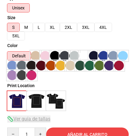
Unisex
Size
S
M
L
XL
2XL
3XL
4XL
5XL
Color
Default
Print Location
Ver guía de tallas
Quantity
AÑADIR AL CARRITO