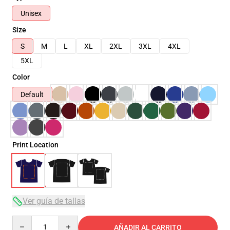
Unisex
Size
S
M
L
XL
2XL
3XL
4XL
5XL
Color
Default
Print Location
Ver guía de tallas
Quantity
AÑADIR AL CARRITO