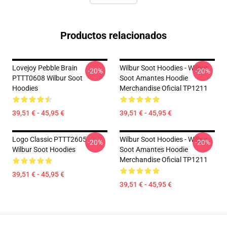
Productos relacionados
Lovejoy Pebble Brain
Wilbur Soot Hoodies - Wilbur
-20%
-20%
PTTT0608 Wilbur Soot
Soot Amantes Hoodie
Hoodies
Merchandise Oficial TP1211
39,51 € - 45,95 €
39,51 € - 45,95 €
Logo Classic PTTT2605
Wilbur Soot Hoodies - Wilbur
-20%
-20%
Wilbur Soot Hoodies
Soot Amantes Hoodie
Merchandise Oficial TP1211
39,51 € - 45,95 €
39,51 € - 45,95 €
Footer