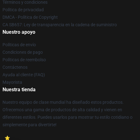
Términos y condiciones
Política de privacidad
DMCA - Política de Copyright
CA SB657: Ley de transparencia en la cadena de suministro
Nuestro apoyo
Políticas de envío
Condiciones de pago
Políticas de reembolso
Contáctenos
Ayuda al cliente (FAQ)
Mayorista
Nuestra tienda
Nuestro equipo de clase mundial ha diseñado estos productos.
Ofrecemos una gama de productos de alta calidad y vienen en
diferentes estilos. Puedes usarlos para mostrar tu estilo cotidiano o
simplemente para divertirte!