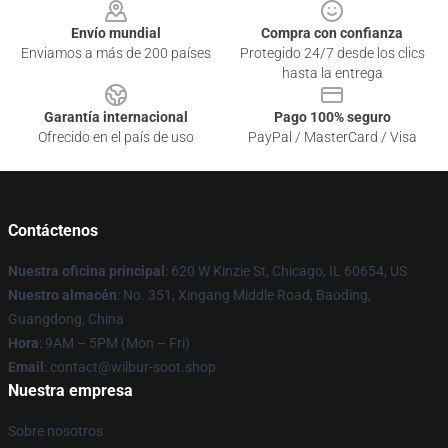
Envío mundial
Compra con confianza
Enviamos a más de 200 países
Protegido 24/7 desde los clics
hasta la entrega
Garantía internacional
Pago 100% seguro
Ofrecido en el país de uso
PayPal / MasterCard / Visa
Contáctenos
Nuestra oficina principal
: 620 W Kinzie St, Chicago, IL 60654, US
Nuestro almacén
: No. 351, Xingang Middle Road, Baoding,
Guangdong, China
Hora
: 9AM – 5PM (Mon – Fri)
Email
: contact@wilbur-soot.shop
Nuestra empresa
Sobre nosotros