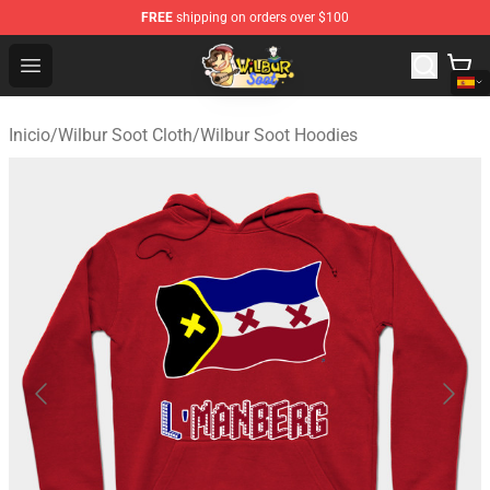
FREE
shipping on orders over $100
Wilbur Soot Shop - Official Wilbur Soot Merchandise Stor
Open menu
Inicio
/
Wilbur Soot Cloth
/
Wilbur Soot Hoodies