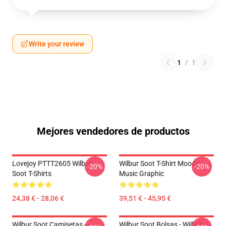
Write your review
1
/
1
Mejores vendedores de productos
Lovejoy PTTT2605 Wilbur
Wilbur Soot T-Shirt Moody
-20%
-20%
Soot T-Shirts
Music Graphic
24,38 € - 28,06 €
39,51 € - 45,95 €
Wilbur Soot Camisetas -
Wilbur Soot Bolsas - Wilbur