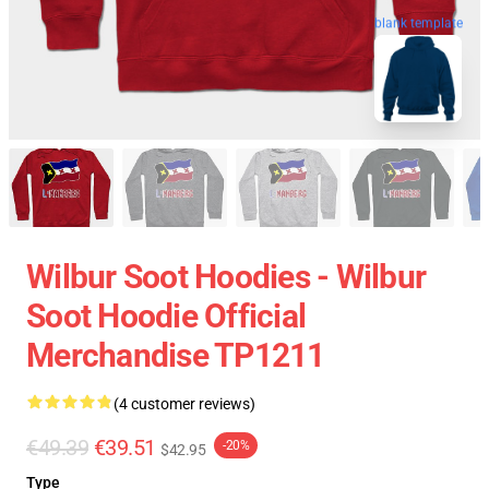
blank template
Wilbur Soot Hoodies - Wilbur
Soot Hoodie Official
Merchandise TP1211
(4 customer reviews)
€49.39
€39.51
-20%
$42.95
Type