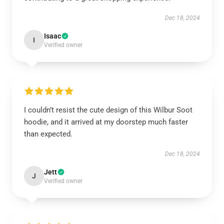
Dec 18, 2024
Isaac
I
Verified owner
I couldn’t resist the cute design of this Wilbur Soot
hoodie, and it arrived at my doorstep much faster
than expected.
Dec 18, 2024
Jett
J
Verified owner