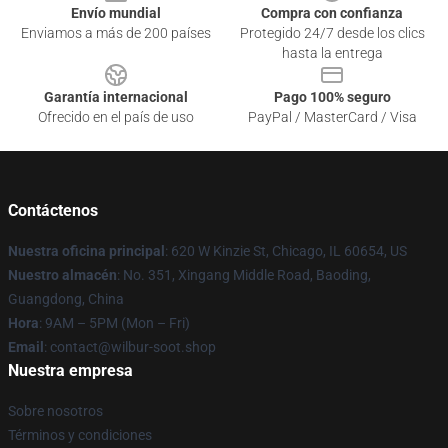
Envío mundial
Compra con confianza
Enviamos a más de 200 países
Protegido 24/7 desde los clics
hasta la entrega
Garantía internacional
Pago 100% seguro
Ofrecido en el país de uso
PayPal / MasterCard / Visa
Contáctenos
Nuestra oficina principal
: 620 W Kinzie St, Chicago, IL 60654, US
Nuestro almacén
: No. 351, Xingang Middle Road, Baoding,
Guangdong, China
Hora
: 9AM – 5PM (Mon – Fri)
Email
: contact@wilbur-soot.shop
Nuestra empresa
Sobre nosotros
Términos y condiciones