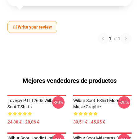
Write your review
1
/
1
Mejores vendedores de productos
Lovejoy PTTT2605 Wilbur
Wilbur Soot T-Shirt Moody
-20%
-20%
Soot T-Shirts
Music Graphic
24,38 € - 28,06 €
39,51 € - 45,95 €
Wilbur Soot Hoodie Limited
Wilbur Soot Máscaras De Cara