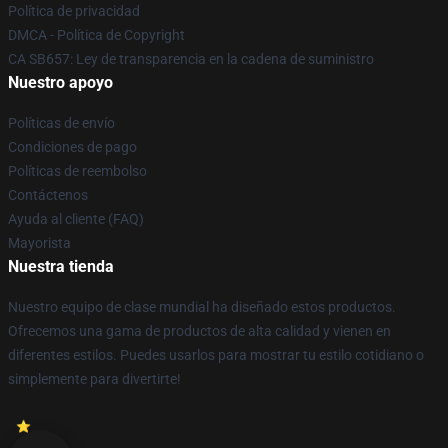
Política de privacidad
DMCA - Política de Copyright
CA SB657: Ley de transparencia en la cadena de suministro
Nuestro apoyo
Políticas de envío
Condiciones de pago
Políticas de reembolso
Contáctenos
Ayuda al cliente (FAQ)
Mayorista
Nuestra tienda
Nuestro equipo de clase mundial ha diseñado estos productos.
Ofrecemos una gama de productos de alta calidad y vienen en
diferentes estilos. Puedes usarlos para mostrar tu estilo cotidiano o
simplemente para divertirte!