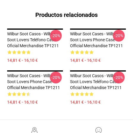
Productos relacionados
Wilbur Soot Casos - Wilbur
Wilbur Soot Cases - Wilbur
-20%
-20%
Soot Lovers Teléfono Caso
Soot Lovers Phone Case
Oficial Merchandise TP1211
Official Merchandise TP1211
14,81 € - 16,10 €
14,81 € - 16,10 €
Wilbur Soot Cases - Wilbur
Wilbur Soot Casos - Wilbur
-20%
-20%
Soot Lovers Phone Case
Soot Lovers Teléfono Caso
Official Merchandise TP1211
Oficial Merchandise TP1211
14,81 € - 16,10 €
14,81 € - 16,10 €
Footer