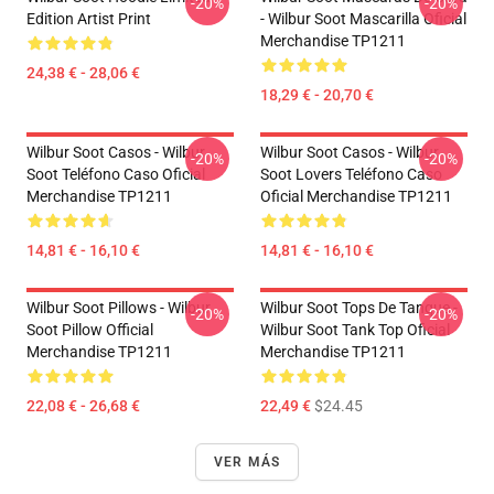
-20%
-20%
Edition Artist Print
- Wilbur Soot Mascarilla Oficial
Merchandise TP1211
24,38 € - 28,06 €
18,29 € - 20,70 €
Wilbur Soot Casos - Wilbur
Wilbur Soot Casos - Wilbur
-20%
-20%
Soot Teléfono Caso Oficial
Soot Lovers Teléfono Caso
Merchandise TP1211
Oficial Merchandise TP1211
14,81 € - 16,10 €
14,81 € - 16,10 €
Wilbur Soot Pillows - Wilbur
Wilbur Soot Tops De Tanque -
-20%
-20%
Soot Pillow Official
Wilbur Soot Tank Top Oficial
Merchandise TP1211
Merchandise TP1211
22,08 € - 26,68 €
22,49 €
$24.45
VER MÁS